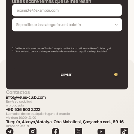
útiles sobre temas que le interesan
Especifique las categorías del boletín
Al hacer clic en el botón 'Enviar', acepta recibir los boletines de VelesClub Int. y el
tratamiento de sus datos personales de acuerdo con
la política de privacidad
Enviar
Contactos
info@veles-club.com
Envíe su solicitud
o propuesta
+90 506 600 2222
Llamadas desde cualquier lugar del mundo
vie-dom 10:00–21:00
Turquía, Alanya/Antalya, Oba Mahallesi, Çarşamba cad., 89-16
dirección actual