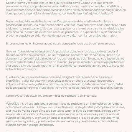
Second Home y marcos vinculados a la inversión como Golden Visa que ofrecen
permisos de estancia plurianuales para perfiles y estructuras que cumplan requisitos, y
los solicitantes deben considerar estas vías como rutas condicionadas por elegibilidad, no
como productos genéricos de residencia. :contentReference[oaicite:4]{index=4}
Dado que los detalles de implementación pueden cambiar mediante circulares y
prácticas de oficina, los solicitantes deben verificar las expectativas actuales sobre citas
y biometría, los plazos actuales de reporte posterior a la entrada para la vía elegida y los
requisitos de formato de evidencia antes de presentar un expediente. La planificación
prudente consiste en dejar tiempo de margen y evitar confiar en atajos informales.
Errores comunes en Indonesia: qué causa denegaciones o estrés en renovaciones
Un error frecuente es el desajuste de propósito, como usar un estatus de estancia sin
trabajo mientras se desarrolla una actividad que aparenta ser trabajo local. Otro es la
documentación débil del patrocinador o acuerdos de patrocinio que no se alinean con el
propósito declarado. Un tercero es no cumplir plazos de reporte y conversión posteriores
a la entrada, lo que puede crear una infracción de cumplimiento aun cuando la etapa de
entrada fuera correcta.
El estrés en renovaciones suele derivarse de ignorar los requisitos de asistencia
biométrica, viajar durante ventanas críticas de prórroga o presentar documentos
actualizados con ortografías de nombre inconsistentes. Un calendario controlado, datos
de identidad coherentes y una única narrativa de la vía reducen estos riesgos evitables.
Cómo ayuda VelesClub Int. con permisos de residencia en Indonesia
VelesClub Int. ofrece asistencia con permisos de residencia en Indonesia en un formato
orientado a procesos. El apoyo incluye evaluación de elegibilidad y comparación de vías,
una lista de verificación alineada con las categorías ITAS de Indonesia, preparación y
revisión de consistencia documental, coordinación de traducciones y certificaciones
cuando se requieren, orientación para la presentación a través del patrocinador y los
pasos de inmigración, y planificación de renovaciones y análisis de cambio de base
cuando cambian las circunstancias.