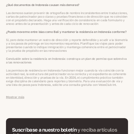
¿Qué documentos de Indonesia causan más demoras?
Las demoras suelen provenir de ortografías de nombre inconsistentes entre traducciones,
cartas de patrocinador poco claras y pruebas financieras o de dirección que no coinciden
con el propósito declarado. Haga una verificación de consistencia en cada formulario y
anexo antes de la presentación y antes de cada ciclo de renovación
¿Puedo moverme entre islas como Bali y mantener la residencia en Indonesia conforme?
Sí, pero debe mantener un rastro de dirección y reporte defendible y acudir a la biometría
y a los pasos de prórroga en los momentos requeridos. Planifique los viajes para poder
presentarse cuando lo indique inmigración y mantenga coherencia entre el patrocinador
y la prueba de propósito en las renovaciones
Conclusión sobre la residencia en Indonesia: construya un plan de permiso que sobreviva
a las renovaciones
Los permisos de residencia en Indonesia funcionan mejor cuando la vía coincide con la
actividad real, la estructura del patrocinador es la correcta y el expediente es coherente
en identidad, dirección y pruebas de la vía. En 2026, el cumplimiento práctico también
exige disciplina de calendario para reportes y biometría. Para una evaluación de vía y
una lista de pasos para Indonesia, solicite una consulta gratuita con VelesClub Int.
Mostrar más
Suscríbase a nuestro boletín
y reciba artículos