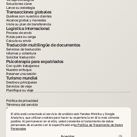
Soluciones clave
Lance su estrategia
Transacciones globales
Quiénes son nuestros clientes
Alcance global y monedas
Inicie su plan de transferencia
Logística internacional
Proceso de envío
Rutas para su carga
Calcule su envío
Traducción multilingüe de documentos
Servicios de traducción
Idiomas y cobertura
Solicitar traducción
Psicoterapia para expatriados
Con quién trabajamos
Nuestro enfoque
Reservar una sesión
Turismo mundial
Destinos principales
Servicios de viaje
Planifique su viaje
Política de privacidad
Términos del servicio
Avisos legales
Política de cookies
El sitio está conectado al servicio de análisis web Yandex Metrika y Google
2015–2025. Toda la información publicada en el sitio tiene fines informativos y no
Analytics, que utilizan cookies para hacer su experiencia en él lo más cómoda
constituye un anuncio ni una oferta pública. Está prohibida la copia de los materiales
posible. Al permanecer en el sitio, usted consiente el tratamiento de datos
sin consentimiento por escrito. VelesClub Int.
personales de acuerdo con lo especificado en
la Política de Tratamiento de Datos
Personales
Aceptar