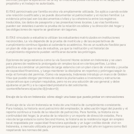
propósito y el trabajo no autorizado.
El ITAS patrocinado por familia es otra vía ampliamente utilizada. Se aplica cuando existe
una relación cualificada y se puede documentar al patrocinador y el núcleo familiar. La
evidencia principal son los documentos civiles y la coherencia entre los registros
traducidos, los datos de pasaporte y las presentaciones locales. Las vías familiares
pueden ser estables cuando la prueba de la relación es sólida y la dirección del hogar y
las obligaciones de reporte se gestionan sin lagunas.
El ITAS vinculado a estudios lo utilizan los estudiantes matriculados en instituciones
reconocidas. La vía depende de la prueba de matrícula y de las expectativas de
cumplimiento continuo ligadas al calendario académico. No es un sustituto flexible para
un plan de vida que no sea de estudios, ya que la institución y el historial de
cumplimiento migratorio pueden verificarse durante las prórrogas.
Opciones de larga estancia como la vía Second Home existen en Indonesia y se usan
para planes de residencia prolongada sin empleo local en ciertos perfiles. La idea
práctica es combinar un permiso de larga estancia con un plan claro de vivienda y prueba
de capacidad financiera, y luego mantener la disciplina en reportes y prórrogas según lo
exija el formato del permiso. Como vía separada, Indonesia introdujo un marco de Golden
Visa que puede otorgar permisos de estancia plurianuales a inversores y estructuras
corporativas que cumplan requisitos, pero no es una solución de uso general y debe
ajustarse al perfil y a la capacidad probatoria del solicitante.
:contentReference[oaicite:0]{index=0}
Encaje de la vía en Indonesia: cómo elegir una base que pueda probar en renovaciones
El encaje de la vía en Indonesia se trata de una historia de cumplimiento consistente.
Para trabajo, la historia es el patrocinio del empleador, la adecuación legal del puesto y el
reporte continuo a través de la relación de patrocinio. Para familia, la historia es la
continuidad del hogar, la prueba de la relación y un reporte de dirección estable. Para
vías de larga estancia como Second Home, la historia es la residencia legal sin empleo
local respaldada por capacidad financiera aprobada y un lugar creíble donde vivir en
Indonesia, a menudo utilizada por personas que pasan parte del año en lugares como Bali
respetando las normas del país.