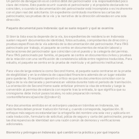
Un patrón de denegación es el control débil del patrocinador o la responsabilidad poco
clara del mismo. Esto puede ocurrir cuando el patrocinador y el propósito declarado no
coinciden, o cuando la documentación del patrocinador está incompleta o es incoherente
con el plan real del solicitante. Un expediente controlado mantiene las cartas del
patrocinador, las pruebas de la vía y la narrativa de la dirección alineadas en una sola
dirección.
Paquete documental para Indonesia: qué se suele requerir y qué se examina
Si bien la lista exacta depende de la vía, los expedientes de residencia en Indonesia
suelen requerir documentos de identidad, fotos actuales, comprobantes de dirección y
pruebas específicas de la vía además de la documentación del patrocinador. Para ITAS
patrocinado por trabajo, el paquete se centra en documentos de relación laboral y
declaraciones del patrocinador que coincidan con el puesto y la categoría del permiso.
Para ITAS patrocinado por familia, el paquete se centra en documentos civiles y pruebas
de la relación con una verificación de consistencia sólida entre registros traducidos. Para
estudio, el paquete se centra en la prueba de matrícula y el patrocinio institucional.
Para vías de larga estancia como Second Home, el paquete suele centrarse en la prueba
de elegibilidad y en la evidencia de capacidad financiera además de un lugar estable
para quedarse. El requisito operativo crítico es que los documentos coincidan con la
lógica de la vía declarada y permanezcan válidos durante todo el periodo de tramitación.
La orientación de Second Home suele enfatizar primero la visa de entrada y luego la
conversión al permiso de estancia con reporte tras la entrada, lo que significa que su
cronograma debe incluir pasos locales, no solo preparación remota.
:contentReference[oaicite:2]{index=2}
Para documentos emitidos en el extranjero usados en trámites en Indonesia, los
solicitantes deben prever traducción formal y, cuando corresponda, legalización. El
enfoque más seguro es estandarizar la ortografía del nombre una sola vez y aplicarla en
cada traducción, formulario de solicitud, póliza de seguro y carta del patrocinador, porque
las discrepancias de identidad son una razón común de demoras y verificaciones
adicionales.
Biometría y prórrogas en Indonesia: qué cambió en la práctica y por qué importa