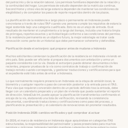
del patrocinio y de la relación laboral. Los permisos familiares dependen de la relación y
la continuidad del hogar. Los permisos de estudio dependen de la matrícula continua.
Second Home y otras vías de larga estancia dependen de mantener las condiciones de
elegibilidad y de completar los pasos de reporte requeridos dentro de los plazos.
La planificación de la residencia a largo plazo o permanente en Indonesia puede
concretarse a través de rutas ITAP cuando una persona cumple los requisitos de estancia
legal sostenida bajo una categoría cualificada. Esto no es un atajo de entrada. Es el
resultado de mantener el cumplimiento a lo largo del tiempo, incluida una historia limpia
de prórrogas, reportes exactos y actividad legal conforme a las condiciones del permiso.
Si la residencia permanente es un objetivo futuro, la mejor estrategia es tratar cada
renovación como parte de un historial que debe permanecer coherente y defendible.
Planificación desde el extranjero: qué preparar antes de mudarse a Indonesia
Muchos solicitantes comienzan la planificación de la residencia en Indonesia viviendo en
otro país. Esto puede ser eficiente si prepara documentos con antelación y arma un
paquete consistente con la vía. Desde el extranjero puede obtener documentos civiles
recientes, preparar pruebas de la vía como contratos de trabajo o confirmación de
trabajo remoto cuando corresponda, y gestionar traducciones y certificaciones para que
el expediente esté listo antes de entrar a Indonesia.
Lo que normalmente requiere presencia en Indonesia es la etapa de emisión local, la
biometría y cualquier reporte o paso de conversión posterior a la entrada para el ITAS.
Para vías que requieren conversión dentro de un periodo definido tras la entrada, debe
llegar con un calendario preparado y un plan de vivienda que pueda sustentar el reporte
de dirección. VelesClub Int. puede apoyar la planificación transfronteriza confirmando el
encaje de la vía, elaborando una lista de verificación, revisando la consistencia
documental, coordinando traducciones y certificaciones como paso del proceso, y
planificando la presentación y el calendario de renovaciones sin prometer resultados.
Posición Indonesia 2026: cambios verificados y qué comprobar al actuar
En 2026, el marco de residencia en Indonesia sigue apoyándose en categorías ITAS
estructuradas, la responsabilidad del patrocinador y pasos presenciales para muchos
permisos y prórrogas. Indonesia también mantiene categorías de larga estancia como