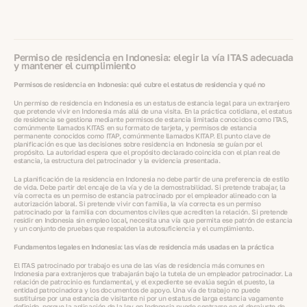
Permiso de residencia en Indonesia: elegir la vía ITAS adecuada
y mantener el cumplimiento
Permisos de residencia en Indonesia: qué cubre el estatus de residencia y qué no
Un permiso de residencia en Indonesia es un estatus de estancia legal para un extranjero
que pretende vivir en Indonesia más allá de una visita. En la práctica cotidiana, el estatus
de residencia se gestiona mediante permisos de estancia limitada conocidos como ITAS,
comúnmente llamados KITAS en su formato de tarjeta, y permisos de estancia
permanente conocidos como ITAP, comúnmente llamados KITAP. El punto clave de
planificación es que las decisiones sobre residencia en Indonesia se guían por el
propósito. La autoridad espera que el propósito declarado coincida con el plan real de
estancia, la estructura del patrocinador y la evidencia presentada.
La planificación de la residencia en Indonesia no debe partir de una preferencia de estilo
de vida. Debe partir del encaje de la vía y de la demostrabilidad. Si pretende trabajar, la
vía correcta es un permiso de estancia patrocinado por el empleador alineado con la
autorización laboral. Si pretende vivir con familia, la vía correcta es un permiso
patrocinado por la familia con documentos civiles que acrediten la relación. Si pretende
residir en Indonesia sin empleo local, necesita una vía que permita ese patrón de estancia
y un conjunto de pruebas que respalden la autosuficiencia y el cumplimiento.
Fundamentos legales en Indonesia: las vías de residencia más usadas en la práctica
El ITAS patrocinado por trabajo es una de las vías de residencia más comunes en
Indonesia para extranjeros que trabajarán bajo la tutela de un empleador patrocinador. La
relación de patrocinio es fundamental, y el expediente se evalúa según el puesto, la
entidad patrocinadora y los documentos de apoyo. Una vía de trabajo no puede
sustituirse por una estancia de visitante ni por un estatus de larga estancia vagamente
definido, porque la aplicación de la ley en Indonesia puede centrarse en el desajuste de