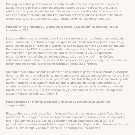
Una regla práctica para Indonesia es evitar señales mixtas. No presente una vía de
autosuficiencia mientras planifica actividad laboral local. No presente una vía de
estudios sin un plan de estudios real. No suponga que una etiqueta de larga estancia
reduzca el escrutinio documental. Los casos en Indonesia pueden fracasar cuando el
expediente se construye con múltiples narrativas de vía que no concuerdan.
Procedimiento en Indonesia: la secuencia desde la aprobación de entrada hasta la
emisión del ITAS
Los procedimientos de residencia en Indonesia suelen seguir una lógica de dos etapas:
una autorización de entrada o etapa de aprobación inicial para el propósito previsto, y
luego una etapa de emisión en el país donde se finaliza el permiso de estancia limitada.
Para muchas vías ITAS, los pasos operativos incluyen la iniciación por parte del
patrocinador, la presentación del conjunto de pruebas de la vía y luego pasos
presenciales en una oficina de inmigración para biometría y confirmación. Los
solicitantes deben prever márgenes de tiempo para citas y para corregir inconsistencias
documentales, porque el proceso es sensible a desajustes internos.
Un requisito operativo común en Indonesia es el reporte posterior a la entrada y los pasos
de conversión para permisos de estancia limitada, con plazos que pueden ser cortos. Si el
permiso requiere conversión en un periodo definido tras la llegada, la acción tardía puede
generar problemas de cumplimiento aunque la aprobación inicial fuera correcta. La
orientación de Second Home suele referirse a una expectativa de reporte y conversión
tras la entrada, por lo que la sincronización y la preparación de la dirección importan.
:contentReference[oaicite:1]{index=1}
Patrocinadores en Indonesia: por qué la relación de patrocinio es un pilar de
cumplimiento
El patrocinio es una de las partes más específicas de Indonesia en la planificación de la
residencia. Muchos permisos se emiten mediante un patrocinador, como un empleador,
una institución educativa o un patrocinador familiar cualificado según la vía. El
patrocinador no es una formalidad en papel. La relación de patrocinio determina cómo se
evalúa el expediente y cómo se manejan las prórrogas y los cambios.