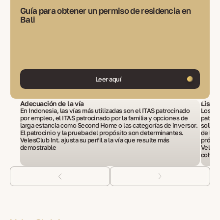
Guía para obtener un permiso de residencia en
Bali
Leer aquí
Adecuación de la vía
Lista 
En Indonesia, las vías más utilizadas son el ITAS patrocinado
Los ex
por empleo, el ITAS patrocinado por la familia y opciones de
patroc
larga estancia como Second Home o las categorías de inversor.
solici
El patrocinio y la prueba del propósito son determinantes.
de la 
VelesClub Int. ajusta su perfil a la vía que resulte más
prórro
demostrable
VelesC
cohere