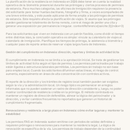
La planificación de la residencia en Indonesia en 2026 debe tener en cuenta la realidad
operativa de la biometría presencial durante las prórrogas y ciertos procesos de permisos
de estancia. Para muchas categorías, las oficinas de inmigración requieren la presencia
del solicitante para tomar huellas dactilares, fotografía y firma, a veces acompañadas de
una breve entrevista, y esto puede aplicarse de forma amplia a las prórrogas de permisos
de estancia. Este requisito afecta la planificación de viajes. Si asume que las prórrogas
pueden gestionarse totalmente de forma remota, corre el riesgo de perder una cita y
generar una exposición por permanencia irregular. :contentReference[oaicite:3]{index=3}
Para los solicitantes que viven en Indonesia con un patrón flexible, como dividir el tiempo
entre distintas islas, la conclusión operativa es simple: vincule su calendario de viajes al
calendario de inmigración. Planifique los tiempos de prórroga, la asistencia a biometría y
cualquier paso de reporte antes de reservar viajes largos fuera de Indonesia.
Gestión del cumplimiento en Indonesia: dirección, reportes y límites de actividad lícita
El cumplimiento en Indonesia no se limita a la aprobación inicial. Se trata de gestionar los
límites de actividad lícita según el tipo de permiso. Los permisos patrocinados por trabajo
están ligados a estructuras laborales permitidas. Los permisos sin trabajo no son base
para empleo local. Cuando los solicitantes difuminan estas líneas, el riesgo de control
aumenta, especialmente en áreas de alta concentración con controles activos.
El reporte de la dirección y los trámites de registro local también pueden ser exigidos
según la vía y la administración local. Un riesgo típico es permanecer en arreglos
informales que no pueden sostener un rastro de dirección consistente y, luego, no poder
mostrar continuidad de residencia creíble en la prórroga. El método controlado es
mantener un registro de dirección defendible, alinear la lógica del patrocinador y la
dirección, y evitar cambios frecuentes no reportados que generan un historial de
cumplimiento fragmentado.
Renovaciones y residencia a largo plazo en Indonesia: cómo evitar lagunas y mantener la
estabilidad
Los permisos ITAS en Indonesia suelen emitirse con periodos de validez definidos y
requieren prórrogas o renovaciones para mantener la residencia legal. La lógica de
renovación es específica de la vía. Los permisos de trabajo dependen de la continuidad