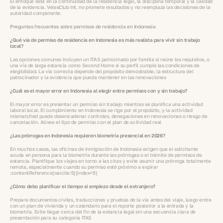
El enfoque está en la continuidad de la residencia legal, la disciplina temporal y la calidad
de la evidencia. VelesClub Int. no promete resultados y no reemplaza las decisiones de la
autoridad competente.
Preguntas frecuentes sobre permisos de residencia en Indonesia
¿Qué vía de permiso de residencia en Indonesia es más realista para vivir sin trabajo
local?
Las opciones comunes incluyen un ITAS patrocinado por familia si reúne los requisitos, o
una vía de larga estancia como Second Home si su perfil cumple las condiciones de
elegibilidad. La vía correcta depende del propósito demostrable, la estructura del
patrocinador y la evidencia que pueda mantener en las renovaciones
¿Cuál es el mayor error en Indonesia al elegir entre permisos con y sin trabajo?
El mayor error es presentar un permiso sin trabajo mientras se planifica una actividad
laboral local. El cumplimiento en Indonesia se rige por el propósito, y la actividad
mismatched puede desencadenar controles, denegaciones en renovaciones o riesgo de
cancelación. Alinee el tipo de permiso con el plan de actividad real
¿Las prórrogas en Indonesia requieren biometría presencial en 2026?
En muchos casos, las oficinas de inmigración de Indonesia exigen que el solicitante
acuda en persona para la biometría durante las prórrogas o el trámite de permisos de
estancia. Planifique los viajes en torno a las citas y evite asumir una prórroga totalmente
remota, especialmente cuando su permiso esté próximo a expirar
:contentReference[oaicite:5]{index=5}
¿Cómo debo planificar el tiempo si empiezo desde el extranjero?
Prepare documentos civiles, traducciones y pruebas de la vía antes del viaje, luego entre
con un plan de vivienda y un calendario para el reporte posterior a la entrada y la
biometría. Evite llegar cerca del fin de la estancia legal sin una secuencia clara de
presentación para su categoría ITAS