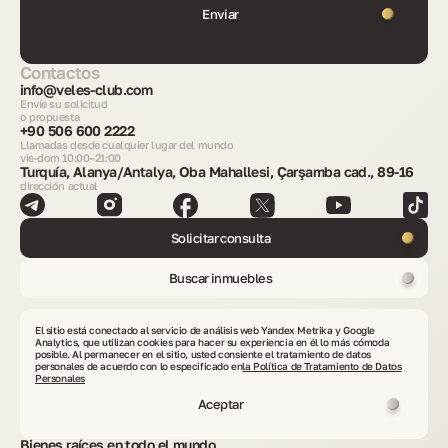
Enviar
Contactos
info@veles-club.com
Envíe su solicitud
o propuesta
+90 506 600 2222
Llamadas desde cualquier lugar del mundo
vie-dom 10:00–21:00
Turquía, Alanya/Antalya, Oba Mahallesi, Çarşamba cad., 89-16
dirección actual
Solicitar consulta
Buscar inmuebles
El sitio está conectado al servicio de análisis web Yandex Metrika y Google
Analytics, que utilizan cookies para hacer su experiencia en él lo más cómoda
Países cubiertos por VelesClub Int.
posible. Al permanecer en el sitio, usted consiente el tratamiento de datos
personales de acuerdo con lo especificado en
la Política de Tratamiento de Datos
Personales
Aceptar
Bienes raíces en todo el mundo