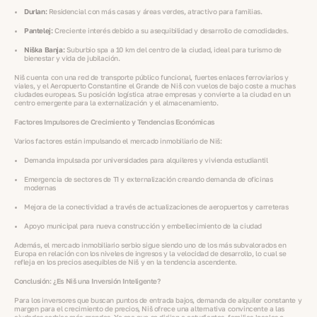
Durlan:
Residencial con más casas y áreas verdes, atractivo para familias.
Pantelej:
Creciente interés debido a su asequibilidad y desarrollo de comodidades.
Niška Banja:
Suburbio spa a 10 km del centro de la ciudad, ideal para turismo de
bienestar y vida de jubilación.
Niš cuenta con una red de transporte público funcional, fuertes enlaces ferroviarios y
viales, y el Aeropuerto Constantine el Grande de Niš con vuelos de bajo coste a muchas
ciudades europeas. Su posición logística atrae empresas y convierte a la ciudad en un
centro emergente para la externalización y el almacenamiento.
Factores Impulsores de Crecimiento y Tendencias Económicas
Varios factores están impulsando el mercado inmobiliario de Niš:
Demanda impulsada por universidades para alquileres y vivienda estudiantil
Emergencia de sectores de TI y externalización creando demanda de oficinas
modernas
Mejora de la conectividad a través de actualizaciones de aeropuertos y carreteras
Apoyo municipal para nueva construcción y embellecimiento de la ciudad
Además, el mercado inmobiliario serbio sigue siendo uno de los más subvalorados en
Europa en relación con los niveles de ingresos y la velocidad de desarrollo, lo cual se
refleja en los precios asequibles de Niš y en la tendencia ascendente.
Conclusión: ¿Es Niš una Inversión Inteligente?
Para los inversores que buscan puntos de entrada bajos, demanda de alquiler constante y
margen para el crecimiento de precios, Niš ofrece una alternativa convincente a las