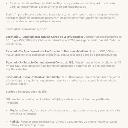
Se recomienda realizar una debida diligencia y contar con un abogado local para
verificar documentos, especialmente en edificios antiguos
Serbia impone impuestos bajos a la propiedad, no hay impuesto sobre las ganancias de
capital después de 10 años de posesión y los procedimientos legales son directos en
comparación con muchos países europeos.
Escenarios de Inversión Ejemplo
Escenario 1 – Apartamento Estudio Cerca de la Universidad:
Comprar un departamento de
30 m² por €45,000 y alquilarlo a estudiantes por €250/mes, generando más del 6% bruto
anualmente.
Escenario 2 – Apartamento de Un Dormitorio Nuevo en Mediana:
Invertir €85,000 en un
nuevo apartamento con estacionamiento, alquilado a profesionales o parejas jóvenes.
Escenario 3 – Espacio Comercial en el Centro de Niš:
Adquirir una unidad de oficina de 70
m² por €120,000, alquilada a un bufete de abogados o empresa de IT con ingresos de
alquiler estables.
Escenario 4 – Casa Unifamiliar en Pantelej:
€95,000 compra una casa familiar con jardín,
adecuada para alquiler a largo plazo o reventa a medida que aumenta la demanda de
vivienda familiar.
Barrios e Infraestructura de Niš
Niš cuenta con varios barrios bien definidos, cada uno con diferentes perfiles de
inversión:
Mediana:
Central, bien desarrollado, cercano a centros de negocios y escuelas — alta
demanda de alquiler.
Palilula:
Popular entre estudiantes, ofrece apartamentos de precio medio cerca de
cafés y transporte público.