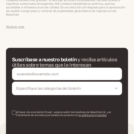
ciudades serbias más grandes. Ya sea que se dirijan a estudiantes, familias locales o
inquilinos comerciales emergentes, Niš combina estabilidad económica, precios
accesibles e infraestructura de calidad. Es una elección privilegiada para la apreciación
de capital a largo plazo y carteras de propiedades generadoras de ingresos en los
Balcanes.
Mostrar más
Suscríbase a nuestro boletín
y reciba artículos
útiles sobre temas que le interesan
Especifique las categorías del boletín
Al hacer clic en el botón 'Enviar', acepta recibir los boletines de VelesClub Int. y el
tratamiento de sus datos personales de acuerdo con
la política de privacidad