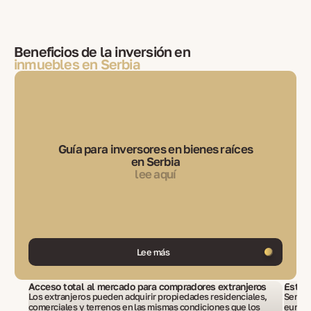
Beneficios de la inversión en
inmuebles en Serbia
Guía para inversores en bienes raíces
en Serbia
lee aquí
Lee más
Acceso total al mercado para compradores extranjeros
Estilo
Los extranjeros pueden adquirir propiedades residenciales,
Serbia 
comerciales y terrenos en las mismas condiciones que los
europe