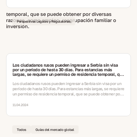
Perspectivas Legales y Regulatorias
Los ciudadanos rusos pueden ingresar a Serbia sin visa
por un período de hasta 30 días. Para estancias más
largas, se requiere un permiso de residencia temporal, que
se puede obtener por diversas razones, como empleo,
reagrupación familiar o inversión.
Los ciudadanos rusos pueden ingresar a Serbia sin visa por un
período de hasta 30 días. Para estancias más largas, se requiere
un permiso de residencia temporal, que se puede obtener por
diversas razones, como empleo, reagrupación familiar o
inversión.
11.04.2024
Todos
Guías del mercado global