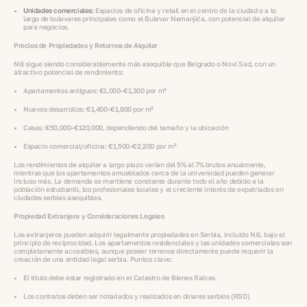
Unidades comerciales:
Espacios de oficina y retail en el centro de la ciudad o a lo
largo de bulevares principales como el Bulevar Nemanjića, con potencial de alquiler
para negocios.
Precios de Propiedades y Retornos de Alquiler
Niš sigue siendo considerablemente más asequible que Belgrado o Novi Sad, con un
atractivo potencial de rendimiento:
Apartamentos antiguos: €1,000–€1,300 por m²
Nuevos desarrollos: €1,400–€1,800 por m²
Casas: €50,000–€120,000, dependiendo del tamaño y la ubicación
Espacio comercial/oficina: €1,500–€2,200 por m²
Los rendimientos de alquiler a largo plazo varían del 5% al 7% brutos anualmente,
mientras que los apartamentos amueblados cerca de la universidad pueden generar
incluso más. La demanda se mantiene constante durante todo el año debido a la
población estudiantil, los profesionales locales y el creciente interés de expatriados en
ciudades serbias asequibles.
Propiedad Extranjera y Consideraciones Legales
Los extranjeros pueden adquirir legalmente propiedades en Serbia, incluido Niš, bajo el
principio de reciprocidad. Los apartamentos residenciales y las unidades comerciales son
completamente accesibles, aunque poseer terrenos directamente puede requerir la
creación de una entidad legal serbia. Puntos clave:
El título debe estar registrado en el Catastro de Bienes Raíces
Los contratos deben ser notariados y realizados en dinares serbios (RSD)