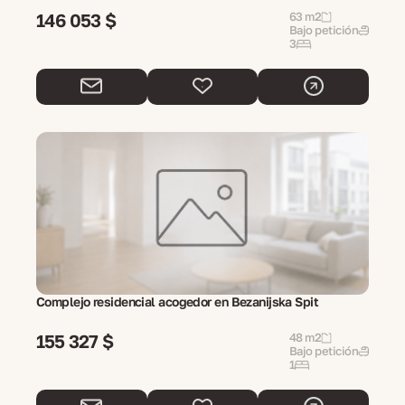
146 053 $
63 m2
Bajo petición
3
Complejo residencial acogedor en Bezanijska Spit
155 327 $
48 m2
Bajo petición
1