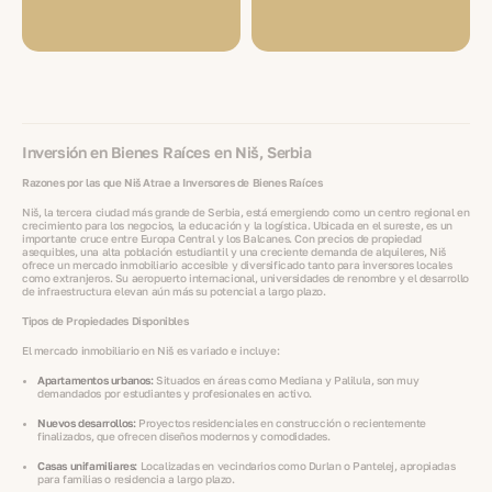
Inversión en Bienes Raíces en Niš, Serbia
Razones por las que Niš Atrae a Inversores de Bienes Raíces
Niš, la tercera ciudad más grande de Serbia, está emergiendo como un centro regional en
crecimiento para los negocios, la educación y la logística. Ubicada en el sureste, es un
importante cruce entre Europa Central y los Balcanes. Con precios de propiedad
asequibles, una alta población estudiantil y una creciente demanda de alquileres, Niš
ofrece un mercado inmobiliario accesible y diversificado tanto para inversores locales
como extranjeros. Su aeropuerto internacional, universidades de renombre y el desarrollo
de infraestructura elevan aún más su potencial a largo plazo.
Tipos de Propiedades Disponibles
El mercado inmobiliario en Niš es variado e incluye:
Apartamentos urbanos:
Situados en áreas como Mediana y Palilula, son muy
demandados por estudiantes y profesionales en activo.
Nuevos desarrollos:
Proyectos residenciales en construcción o recientemente
finalizados, que ofrecen diseños modernos y comodidades.
Casas unifamiliares:
Localizadas en vecindarios como Durlan o Pantelej, apropiadas
para familias o residencia a largo plazo.