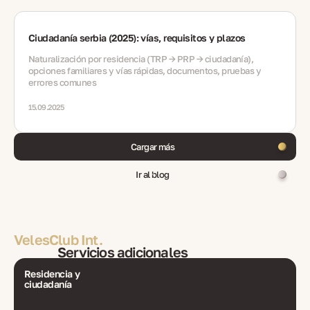
Ciudadanía serbia (2025): vías, requisitos y plazos
Naturalización por residencia (TRP → PRP → ciudadanía),
opciones familiares y vías rápidas, documentos, pruebas y
errores comunes
15.09.2025
Cargar más
Ir al blog
VelesClub Int.
Servicios adicionales
Residencia y
ciudadanía