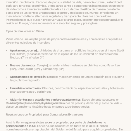
inversión inmobiliaria. Reconocida por su calidad de vida, herencia cultural, estabilidad
política y fortaleza económica, Viena atrae tanto a compradores interesados en un estilo
de vida como a inversores institucionales. La ciudad se clasifica de manera constante
como uno de los centros urbanos más seguros y habitables del mundo, ofreciendo un
mercado inmobiliario altamente regulado y transparente. Para los compradores
internacionales que buscan preservar valor a largo plazo, obtener ingresos por alquiler o
residir en Europa, Viena representa una elección segura y prestigiosa.
Tipos de Inmuebles en Viena
Viena ofrece una amplia gama de propiedades residenciales y comerciales adaptadas a
diferentes objetivos de inversión:
Apartamentos de lujo:
Unidades de alta gama en edificios históricos en el Innere Stadt
(1er Distrito) y casas reformadas de la época de los Gründerzeit en distritos como
Neubau (7º) y Wieden (4º)
Nuevos desarrollos:
Complejos residenciales modernos en distritos como Favoriten
(10º), Donaustadt (22º) y Simmering (11º)
Apartamentos de inversión:
Estudios y apartamentos de una habitación para alquiler a
largo plazo o regulado
Inmuebles comerciales:
Oficinas, centros médicos, espacios comerciales y hoteles en
distritos centrales y periféricos
Alojamientos para estudiantes y micro-apartamentos:
Especialmente populares en
Cada distrito ofrece ventajas únicas en términos de precios, demanda y estilo de vida —
Alsergrund, Leopoldstadt y Margareten
desde un ambiente histórico hasta entornos suburbanos verdes.
Regulaciones de Propiedad para Compradores Extranjeros
Austria tiene
reglas estrictas sobre la propiedad por parte de ciudadanos no
pertenecientes a la UE
. En Viena, los nacionales de fuera de la UE/EEE deben
normalmente obtener aprobación del Gobierno del Estado para adquirir propiedades. Sin