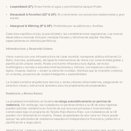
Leopoldstadt (2º):
Áreas frente al agua y proximidad al parque Prater
Donaustadt & Favoriten (22º & 10º):
En crecimiento con proyectos residenciales a gran
escala
Alsergrund & Währing (9º & 18º):
Preferidos por académicos y familias
Cada área equilibra el lujo, la practicidad y las consideraciones regulatorias. Los nuevos
desarrollos a menudo incluyen ventajas fiscales y términos de alquiler flexibles,
especialmente en distritos periféricos.
Infraestructura y Desarrollo Urbano
Viena cuenta con una infraestructura de clase mundial: transporte público eficiente (U-
Bahn, tranvías, autobuses), Aeropuerto Internacional de Viena con conectividad global y
planificación urbana verde. Posee una fuerte infraestructura digital, servicios
multilingües y acceso a escuelas internacionales y clínicas. Los espacios culturales —
ópera, museos, teatros — atraen la atención mundial, mientras que la inversión continúa
en vivienda, proyectos de ciudad inteligente y sostenibilidad.
La ciudad combina arquitectura barroca y zonas urbanas ultramodernas, asegurando un
atractivo visual y estructural duradero para los propietarios de propiedades.
Residencia y Bienes Raíces
La propiedad inmobiliaria en Austria
no otorga automáticamente un permiso de
residencia
. Sin embargo, los ciudadanos no pertenecientes a la UE de altos ingresos
pueden solicitar residencia en función de sus recursos privados o inversionistas
comerciales bajo el programa de Tarjeta Rojo-Blanco-Rojo. Los ciudadanos de la UE
pueden vivir libremente en Austria. Poseer propiedades de alto valor en Viena puede
apoyar las solicitudes de residencia basadas en independencia financiera, jubilación o
planificación a largo plazo.
VelesClub Int. colabora con asesores de inmigración y expertos legales para ayudar a los