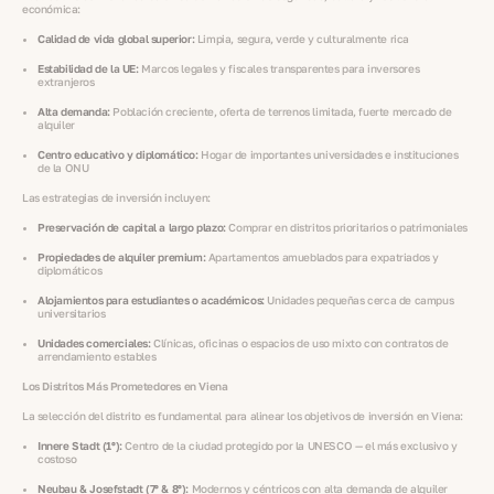
económica:
Calidad de vida global superior:
Limpia, segura, verde y culturalmente rica
Estabilidad de la UE:
Marcos legales y fiscales transparentes para inversores
extranjeros
Alta demanda:
Población creciente, oferta de terrenos limitada, fuerte mercado de
alquiler
Centro educativo y diplomático:
Hogar de importantes universidades e instituciones
de la ONU
Las estrategias de inversión incluyen:
Preservación de capital a largo plazo:
Comprar en distritos prioritarios o patrimoniales
Propiedades de alquiler premium:
Apartamentos amueblados para expatriados y
diplomáticos
Alojamientos para estudiantes o académicos:
Unidades pequeñas cerca de campus
universitarios
Unidades comerciales:
Clínicas, oficinas o espacios de uso mixto con contratos de
arrendamiento estables
Los Distritos Más Prometedores en Viena
La selección del distrito es fundamental para alinear los objetivos de inversión en Viena:
Innere Stadt (1º):
Centro de la ciudad protegido por la UNESCO — el más exclusivo y
costoso
Neubau & Josefstadt (7º & 8º):
Modernos y céntricos con alta demanda de alquiler