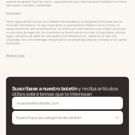
soporte de gestión llave en mano — garantizando que cada compra inmobiliaria en Viena
sea segura, rentable y sostenible.
Conclusión
Viena sigue siendo una de las ciudades más estables y prestigiosas de Europa para la
inversión inmobiliaria. Ya sea comprando un apartamento histórico en el centro, un
departamento de alto rendimiento en un distrito en crecimiento o una unidad comercial
en una zona de negocios, los inversores se benefician de un valor a largo plazo, certeza
legal y atractivo de estilo de vida global. Con VelesClub Int., obtienes no solo una
propiedad, sino una estrategia integral para una propiedad segura y exitosa en la capital
de Austria.
Mostrar más
Suscríbase a nuestro boletín
y reciba artículos
útiles sobre temas que le interesan
Especifique las categorías del boletín