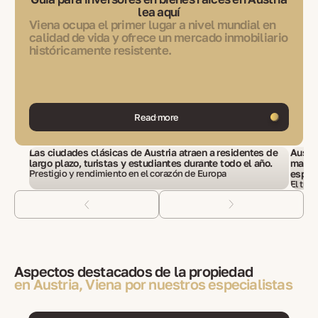
lea aquí
Viena ocupa el primer lugar a nivel mundial en
calidad de vida y ofrece un mercado inmobiliario
históricamente resistente.
Read more
Las ciudades clásicas de Austria atraen a residentes de
Austri
largo plazo, turistas y estudiantes durante todo el año.
mayorí
Prestigio y rendimiento en el corazón de Europa
espec
El tur
Aspectos destacados de la propiedad
en Austria, Viena por nuestros especialistas