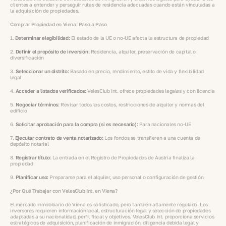
clientes a entender y perseguir rutas de residencia adecuadas cuando están vinculadas a
la adquisición de propiedades.
Comprar Propiedad en Viena: Paso a Paso
1.
Determinar elegibilidad:
El estado de la UE o no-UE afecta la estructura de propiedad
2.
Definir el propósito de inversión:
Residencia, alquiler, preservación de capital o
diversificación
3.
Seleccionar un distrito:
Basado en precio, rendimiento, estilo de vida y flexibilidad
legal
4.
Acceder a listados verificados:
VelesClub Int. ofrece propiedades legales y con licencia
5.
Negociar términos:
Revisar todos los costos, restricciones de alquiler y normas del
edificio
6.
Solicitar aprobación para la compra (si es necesario):
Para nacionales no-UE
7.
Ejecutar contrato de venta notarizado:
Los fondos se transfieren a una cuenta de
depósito notarial
8.
Registrar título:
La entrada en el Registro de Propiedades de Austria finaliza la
propiedad
9.
Planificar uso:
Prepararse para el alquiler, uso personal o configuración de gestión
¿Por Qué Trabajar con VelesClub Int. en Viena?
El mercado inmobiliario de Viena es sofisticado, pero también altamente regulado. Los
inversores requieren información local, estructuración legal y selección de propiedades
adaptadas a su nacionalidad, perfil fiscal y objetivos. VelesClub Int. proporciona servicios
estratégicos de adquisición, planificación de inmigración, diligencia debida legal y