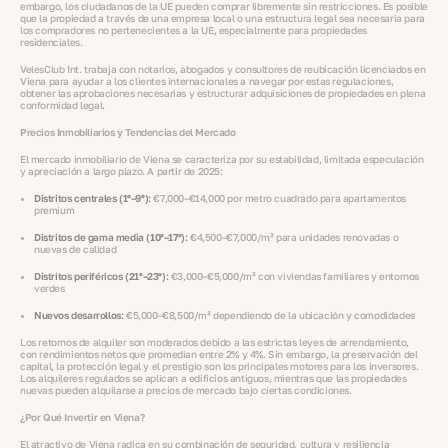
embargo, los ciudadanos de la UE pueden comprar libremente sin restricciones. Es posible
que la propiedad a través de una empresa local o una estructura legal sea necesaria para
los compradores no pertenecientes a la UE, especialmente para propiedades
residenciales.
VelesClub Int. trabaja con notarios, abogados y consultores de reubicación licenciados en
Viena para ayudar a los clientes internacionales a navegar por estas regulaciones,
obtener las aprobaciones necesarias y estructurar adquisiciones de propiedades en plena
conformidad legal.
Precios Inmobiliarios y Tendencias del Mercado
El mercado inmobiliario de Viena se caracteriza por su estabilidad, limitada especulación
y apreciación a largo plazo. A partir de 2025:
Distritos centrales (1º–9º):
€7,000–€14,000 por metro cuadrado para apartamentos
premium
Distritos de gama media (10º–17º):
€4,500–€7,000/m² para unidades renovadas o
nuevas de calidad
Distritos periféricos (21º–23º):
€3,000–€5,000/m² con viviendas familiares y entornos
verdes
Nuevos desarrollos:
€5,000–€8,500/m² dependiendo de la ubicación y comodidades
Los retornos de alquiler son moderados debido a las estrictas leyes de arrendamiento,
con rendimientos netos que promedian entre 2% y 4%. Sin embargo, la preservación del
capital, la protección legal y el prestigio son los principales motores para los inversores.
Los alquileres regulados se aplican a edificios antiguos, mientras que las propiedades
nuevas pueden alquilarse a precios de mercado bajo ciertas condiciones.
¿Por Qué Invertir en Viena?
El atractivo de Viena radica en su combinación de seguridad, cultura y resiliencia