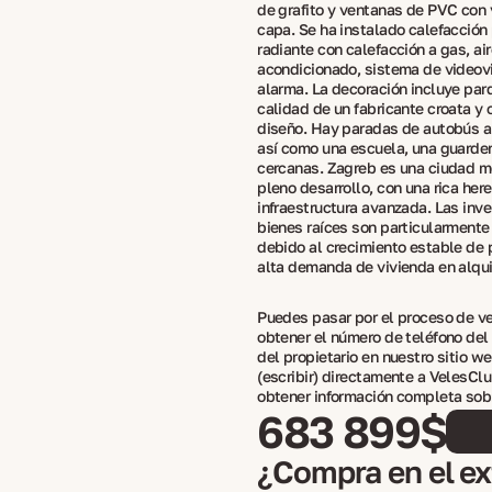
de grafito y ventanas de PVC con v
capa. Se ha instalado calefacción
radiante con calefacción a gas, air
acondicionado, sistema de videovi
alarma. La decoración incluye par
calidad de un fabricante croata y
diseño. Hay paradas de autobús a
así como una escuela, una guarder
cercanas. Zagreb es una ciudad m
pleno desarrollo, con una rica here
infraestructura avanzada. Las inve
bienes raíces son particularmente
debido al crecimiento estable de p
alta demanda de vivienda en alquil
Puedes pasar por el proceso de ver
obtener el número de teléfono del
del propietario en nuestro sitio we
(escribir) directamente a VelesClu
obtener información completa sobr
683 899$
¿Compra en el ext