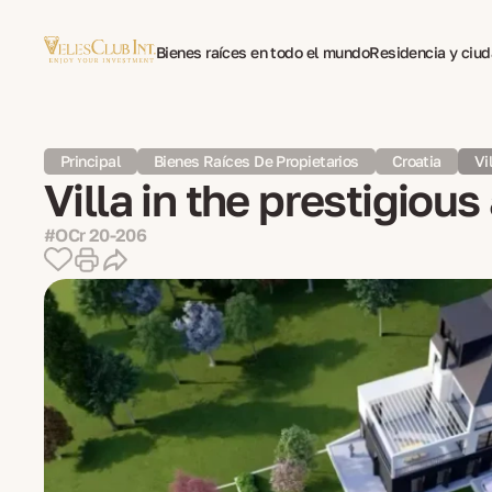
Bienes raíces en todo el mundo
Residencia y ciu
Traducción multilingüe de documentos
Psicotera
Principal
Bienes Raíces De Propietarios
Croatia
Vi
Villa in the prestigiou
#OСr 20-206