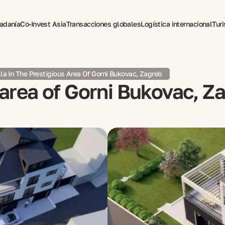
dadanía
Co-Invest Asia
Transacciones globales
Logística internacional
Tur
pia para expatriados
lla In The Prestigious Area Of Gorni Bukovac, Zagreb
s area of Gorni Bukovac, Z