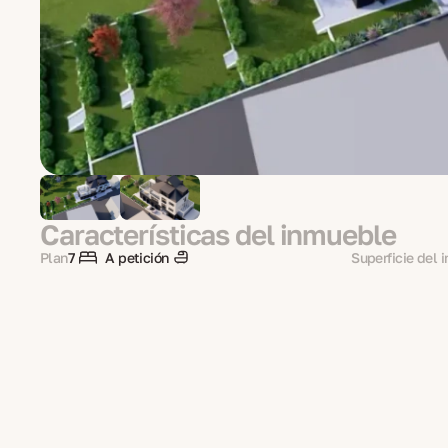
Características del inmueble
Plan
7
A petición
Superficie del 