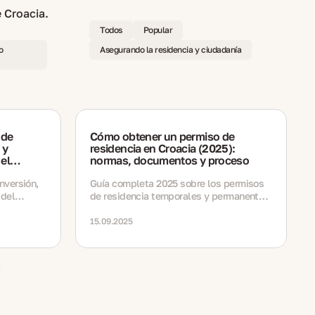
Todos
Popular
o
Asegurando la residencia y ciudadanía
 de
Cómo obtener un permiso de
 y
residencia en Croacia (2025):
el
normas, documentos y proceso
lución de
nversión,
Guía completa 2025 sobre los permisos
 del
de residencia temporales y permanentes
rio en
en Croacia — motivos, documentos,
costes, reglas de renovación, impuestos
15.09.2025
y camino a la ciudadanía