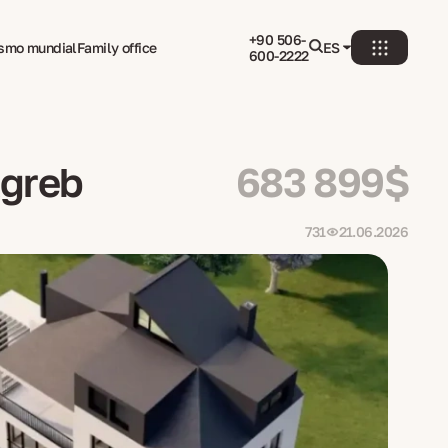
+90 506-
ismo mundial
Family office
ES
600-2222
agreb
683 899$
731
21.06.2026