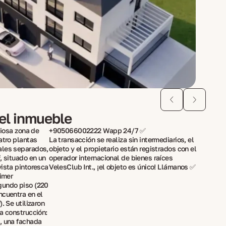
del inmueble
giosa zona de
+905066002222 Wapp 24/7 ✅
atro plantas
La transacción se realiza sin intermediarios, el
ales separados,
objeto y el propietario están registrados con el
, situado en un
operador internacional de bienes raíces
vista pintoresca
VelesClub Int., ¡el objeto es único! Llámanos ✅
rimer
gundo piso (220
ncuentra en el
. Se utilizaron
a construcción:
, una fachada