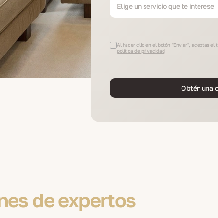
Elige un servicio que te interese
Al hacer clic en el botón "Enviar", aceptas el
política de privacidad
Obtén una o
nes de expertos