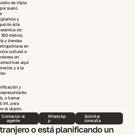
idrio de triple
 por suelo
e
gilancia y
qué de alta
 cerámica de
 350 metros,
ía y tiendas
etropolitana en
ncia cultural e
rsiones en
 atractivas aquí
recios y a la
er.
ificación y
 representante
b, o llamar
b Int. para
e el objeto.
Contactar al
WhatsAp
Solicitar
agente
p
consulta
ranjero o está planificando un