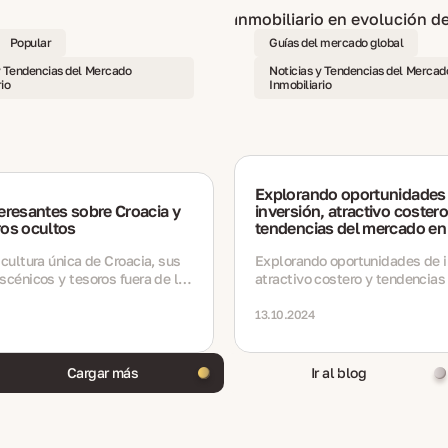
Popular
Guías del mercado global
y Tendencias del Mercado
Noticias y Tendencias del Mercad
io
Inmobiliario
Explorando oportunidades
eresantes sobre Croacia y
inversión, atractivo costero
ros ocultos
tendencias del mercado en 
paisaje inmobiliario en evo
 cultura única de Croacia, sus
Croacia.
Explorando oportunidades de i
scénicos y tesoros fuera de lo
atractivo costero y tendencias
mercado en el paisaje inmobilia
evolución de Croacia.
13.10.2024
Cargar más
Ir al blog