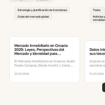
Estrategia y planificación de inversiones
Todos
Guías del mercado global
Noticias 
Inmobiliar
Mercado Inmobiliario en Croacia
2025: Leyes, Perspectivas del
Datos int
Mercado y idoneidad para
sus teso
Compradores
El Mercado Inmobiliario en Croacia: Quién
Explora la
Puede Comprar, Dónde Invertir y Cómo
secretos e
Navegar en las Leyes Locales
común.
20.03.2025
01.07.2024