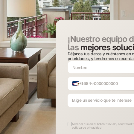
¡Nuestro equipo d
las
mejores soluci
Déjanos tus datos y cuéntanos en q
prioridades, y tendremos en cuenta
+1684
Elige un servicio que te interese
Al hacer clic en el botón "Enviar", aceptas el
política de privacidad