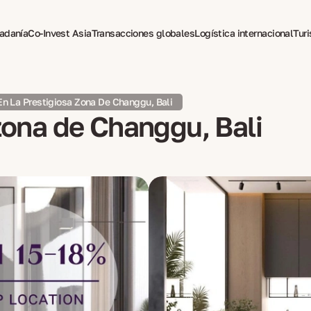
dadanía
Co-Invest Asia
Transacciones globales
Logística internacional
Tur
pia para expatriados
 En La Prestigiosa Zona De Changgu, Bali
 zona de Changgu, Bali