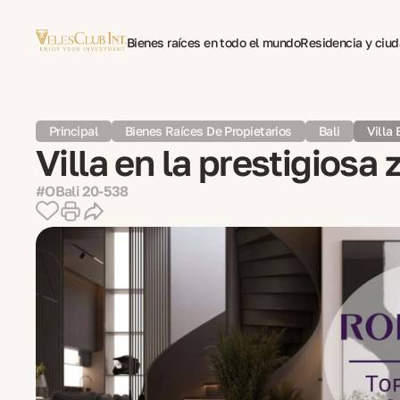
Bienes raíces en todo el mundo
Residencia y ciu
Traducción multilingüe de documentos
Psicotera
Principal
Bienes Raíces De Propietarios
Bali
Villa
Villa en la prestigiosa
#OBali 20-538