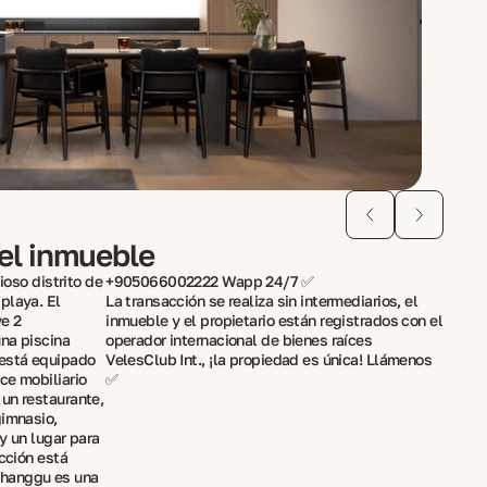
del inmueble
ioso distrito de
+905066002222 Wapp 24/7 ✅
playa. El
La transacción se realiza sin intermediarios, el
e 2
inmueble y el propietario están registrados con el
una piscina
operador internacional de bienes raíces
 está equipado
VelesClub Int., ¡la propiedad es única! Llámenos
ce mobiliario
✅
un restaurante,
gimnasio,
y un lugar para
ucción está
Changgu es una