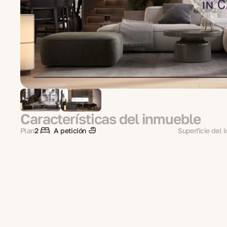
Características del inmueble
Plan
2
A petición
Superficie del 