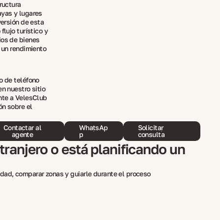
ructura
ayas y lugares
versión de esta
flujo turístico y
ios de bienes
a un rendimiento
o de teléfono
en nuestro sitio
ente a VelesClub
ón sobre el
Contactar al
WhatsAp
Solicitar
agente
p
consulta
ranjero o está planificando un
dad, comparar zonas y guiarle durante el proceso