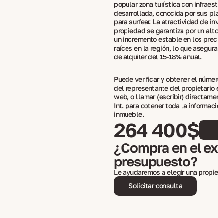
popular zona turística con infraest
desarrollada, conocida por sus pl
para surfear. La atractividad de in
propiedad se garantiza por un alto 
un incremento estable en los prec
raíces en la región, lo que asegur
de alquiler del 15-18% anual.
Puede verificar y obtener el númer
del representante del propietario 
web, o llamar (escribir) directam
Int. para obtener toda la informaci
inmueble.
264 400$
¿Compra en el ext
presupuesto?
Le ayudaremos a elegir una propie
Solicitar consulta