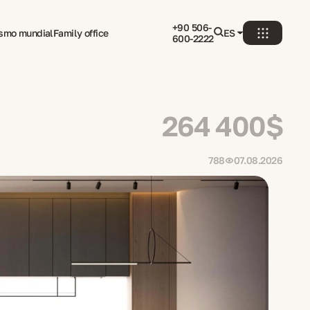
+90 506-
ismo mundial
Family office
ES
600-2222
264 400$
788
07.08.2026