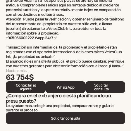
grande de Albania, famosa por sus playas de arena y su historia
antigua. Comprar bienes raíces aquí es rentable debido al creciente
potencial turístico y los precios relativamente bajos en comparación
con otros destinos mediterráneos.
Atención: Puede pasar la verificación y obtener el número de teléfono
del representante del propietario en nuestro sitio web, o llamar
(escribir) directamente a VelesClub Int. para obtener toda la
información sobre la propiedad.
+905066002222 Wapp 24/7 ✅
Transacción sin intermediarios, la propiedad y el propietario están
registrados con el operador internacional de bienes raíces VelesClub
Int., ¡la propiedad es única! ✅
El anuncio no es una oferta pública, el precio puede cambiar, ¡verifique
con nuestros gerentes para obtener información actualizada! ¡Llama ✅
Mostrar más...
63 754$
Contactar al
Solicitar
WhatsApp
agente
consulta
¿Compra en el extranjero o está planificando un
presupuesto?
Le ayudaremos a elegir una propiedad, comparar zonas y guiarle
durante el proceso
Solicitar consulta