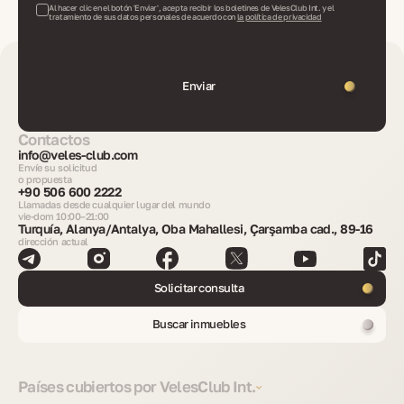
Al hacer clic en el botón 'Enviar', acepta recibir los boletines de VelesClub Int. y el
tratamiento de sus datos personales de acuerdo con
la política de privacidad
Enviar
Contactos
info@veles-club.com
Envíe su solicitud
o propuesta
+90 506 600 2222
Llamadas desde cualquier lugar del mundo
vie-dom 10:00–21:00
Turquía, Alanya/Antalya, Oba Mahallesi, Çarşamba cad., 89-16
dirección actual
Solicitar consulta
Buscar inmuebles
Países cubiertos por VelesClub Int.