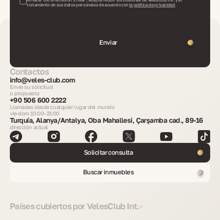
tratamiento de sus datos personales de acuerdo con
la política de privacidad
Enviar
Contactos
info@veles-club.com
Envíe su solicitud
o propuesta
+90 506 600 2222
Llamadas desde cualquier lugar del mundo
vie-dom 10:00–21:00
Turquía, Alanya/Antalya, Oba Mahallesi, Çarşamba cad., 89-16
dirección actual
Solicitar consulta
Buscar inmuebles
Países cubiertos por VelesClub Int.