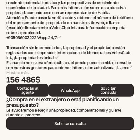
creciente potencial turístico y las perspectivas de crecimiento
económico de la ciudad. Para más información sobre esta atractiva
propiedad, comuníquese con un representante de Habita.
Atención: Puede pasar la verificación y obtener el número de teléfono
del representante del propietario en nuestro sitio web, o llamar
(escribir) directamente a VelesClub Int. para información completa
sobre la propiedad.
+905066002222 Wapp 24/7 ✅
Transacción sin intermediarios, la propiedad y el propietario están
registrados con el operador internacional de bienes raíces VelesClub
Int., ¡la propiedad es única! ✅
El anuncio no es una oferta pública, el precio puede cambiar, consulte
con nuestros gestores para obtener información actualizada. ¡Llama ✅
Mostrar más...
156 486$
Contactar al
Solicitar
WhatsApp
agente
consulta
¿Compra en el extranjero o está planificando un
presupuesto?
Le ayudaremos a elegir una propiedad, comparar zonas y guiarle
durante el proceso
Solicitar consulta