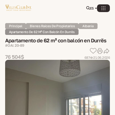
ES
Principal
Bienes Raíces De Propietarios
Albania
Apartamento De 62 M² Con Balcón En Durrës
Apartamento de 62 m² con balcón en Durrës
#OAl 20-89
76 504$
687
21.06.2026