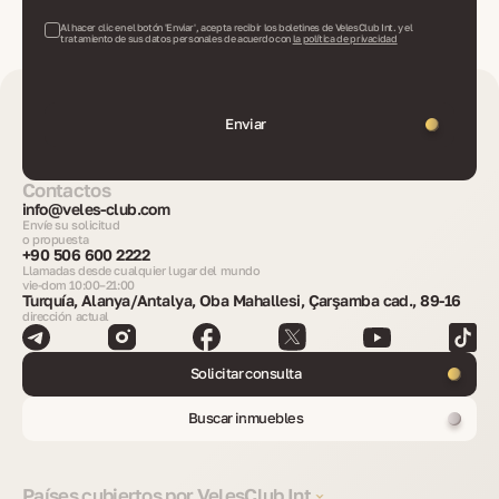
Al hacer clic en el botón 'Enviar', acepta recibir los boletines de VelesClub Int. y el
tratamiento de sus datos personales de acuerdo con
la política de privacidad
Enviar
Contactos
info@veles-club.com
Envíe su solicitud
o propuesta
+90 506 600 2222
Llamadas desde cualquier lugar del mundo
vie-dom 10:00–21:00
Turquía, Alanya/Antalya, Oba Mahallesi, Çarşamba cad., 89-16
dirección actual
Solicitar consulta
Buscar inmuebles
Países cubiertos por VelesClub Int.