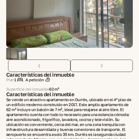
Características del inmueble
Plan
1
A petición
Superficie del inmueble
62 m²
Características del inmueble
Se vende un atractivo apartamento en Durrës, ubicado en el 4º piso de
un edificio moderno construido en 2017. Este amplio apartamento de
62 m² incluye un balcón de 7 m², ideal para relajarse al aire libre. El
apartamento cuenta con todo lo necesario para una estancia cómoda:
aire acondicionado, frigorífico, lavadora, cocina y televisión. Su
ubicación es conveniente, cerca del mar, en una zona tranquila con
infraestructura desarrollada y buenas conexiones de transporte. El
aeropuerto se encuentra a solo 35 km. Durrës es la segunda ciudad