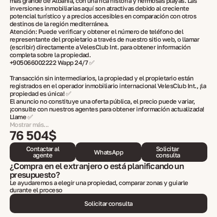
más grande de Albania, con una rica historia y hermosas playas. Las
inversiones inmobiliarias aquí son atractivas debido al creciente
potencial turístico y a precios accesibles en comparación con otros
destinos de la región mediterránea.
Atención: Puede verificar y obtener el número de teléfono del
representante del propietario a través de nuestro sitio web, o llamar
(escribir) directamente a VelesClub Int. para obtener información
completa sobre la propiedad.
+905066002222 Wapp 24/7 ✅
Transacción sin intermediarios, la propiedad y el propietario están
registrados en el operador inmobiliario internacional VelesClub Int., ¡la
propiedad es única! ✅
El anuncio no constituye una oferta pública, el precio puede variar,
¡consulte con nuestros agentes para obtener información actualizada!
Llame ✅
Mostrar más...
76 504$
Contactar al
Solicitar
WhatsApp
agente
consulta
¿Compra en el extranjero o está planificando un
presupuesto?
Le ayudaremos a elegir una propiedad, comparar zonas y guiarle
durante el proceso
Solicitar consulta