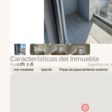
Características del inmueble
Plan
2
2
Superficie del 
con muebles
balcón
Plaza de aparcamiento exterior