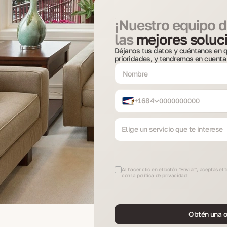
¡Nuestro equipo d
las
mejores soluci
Déjanos tus datos y cuéntanos en q
prioridades, y tendremos en cuenta
+1684
Elige un servicio que te interese
Al hacer clic en el botón "Enviar", aceptas el
con la
política de privacidad
Obtén una o