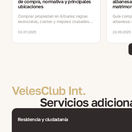
de compra, normativa y principales
albanesa 
ubicaciones
matrimon
Comprar propiedad en Albania: reglas
Guía compl
esenciales, costes y mejores ciudades
albanesa: 
para 2025
descendenc
documento
02.07.2025
22.09.2025
novedades
VelesClub Int.
Servicios adicion
Residencia y ciudadanía