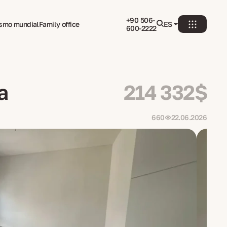
+90 506-
ismo mundial
Family office
ES
600-2222
a
214 332$
660
22.06.2026