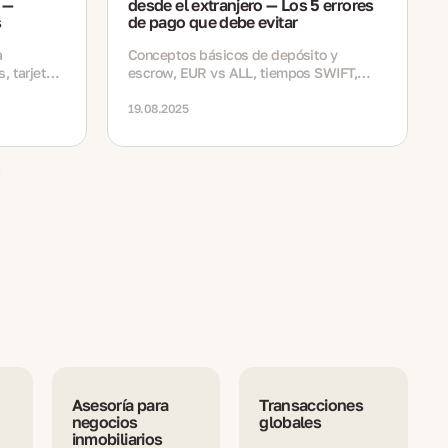
 —
desde el extranjero — Los 5 errores
s
de pago que debe evitar
a
Conceptos básicos de depósito y
, tarjetas,
escrow, EUR vs ALL, tiempos SWIFT,
zos para
comprobantes y una semana de cierre
familiar.
tranquila en términos sencillos
19.08.2025
Asesoría para
Transacciones
negocios
globales
inmobiliarios