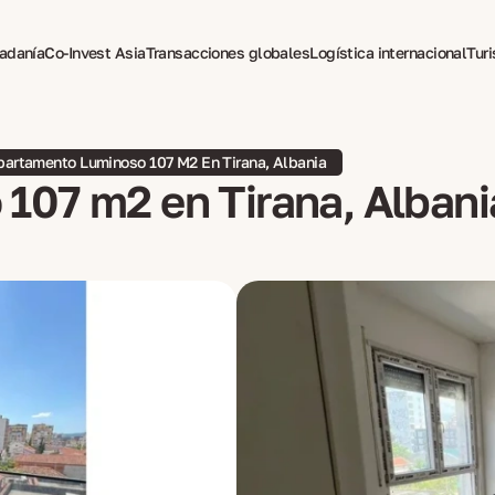
dadanía
Co-Invest Asia
Transacciones globales
Logística internacional
Tur
pia para expatriados
partamento Luminoso 107 M2 En Tirana, Albania
107 m2 en Tirana, Albani