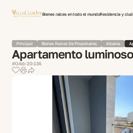
Bienes raíces en todo el mundo
Residencia y ciu
Traducción multilingüe de documentos
Psicotera
Principal
Bienes Raíces De Propietarios
Albania
A
Apartamento luminoso 
#OAlb 20-136