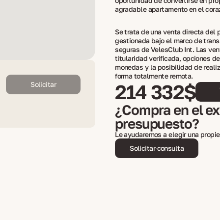
oportunidad de convertirse en pro
agradable apartamento en el coraz
Se trata de una venta directa del p
gestionada bajo el marco de tran
seguras de VelesClub Int. Las ven
titularidad verificada, opciones d
monedas y la posibilidad de reali
forma totalmente remota.
Solicitar
214 332$
¿Compra en el ext
presupuesto?
Le ayudaremos a elegir una propie
Solicitar consulta