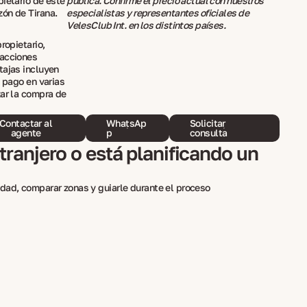
pietario de este
pública. Confirme el precio actual con nuestros
ón de Tirana.
especialistas y representantes oficiales de
VelesClub Int. en los distintos países.
ropietario,
sacciones
tajas incluyen
e pago en varias
zar la compra de
Contactar al
WhatsAp
Solicitar
agente
p
consulta
ranjero o está planificando un
dad, comparar zonas y guiarle durante el proceso