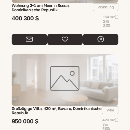
Wohnung 3+1 am Meer in Sosua,
Wohnung
Dominikanische Republik
400 300 $
154 m2
2
3
Großzügige Villa, 420 m², Bavaro, Dominikanische
Villa
Republik
950 000 $
420 m2
3
5