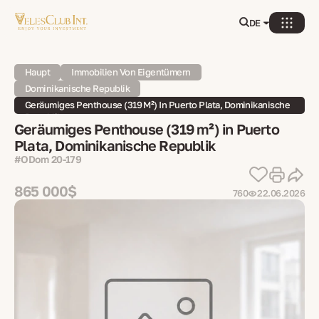
DE
Haupt
Immobilien Von Eigentümern
Dominikanische Republik
Geräumiges Penthouse (319 M²) In Puerto Plata, Dominikanische
Republik
Geräumiges Penthouse (319 m²) in Puerto
Plata, Dominikanische Republik
#ODom 20-179
865 000$
760
22.06.2026