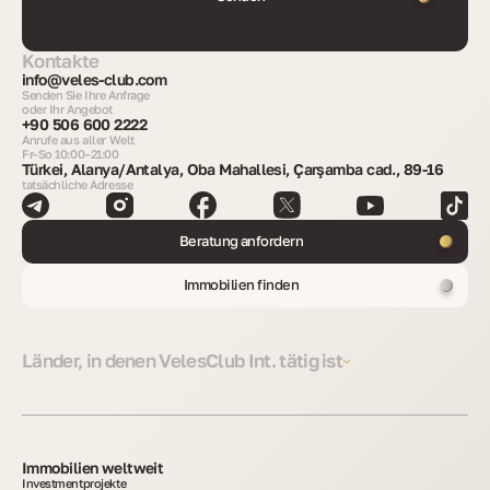
Kontakte
info@veles-club.com
Senden Sie Ihre Anfrage
oder Ihr Angebot
+90 506 600 2222
Anrufe aus aller Welt
Fr–So 10:00–21:00
Türkei, Alanya/Antalya, Oba Mahallesi, Çarşamba cad., 89-16
tatsächliche Adresse
Beratung anfordern
Immobilien finden
Länder, in denen VelesClub Int. tätig ist
Immobilien weltweit
Investmentprojekte