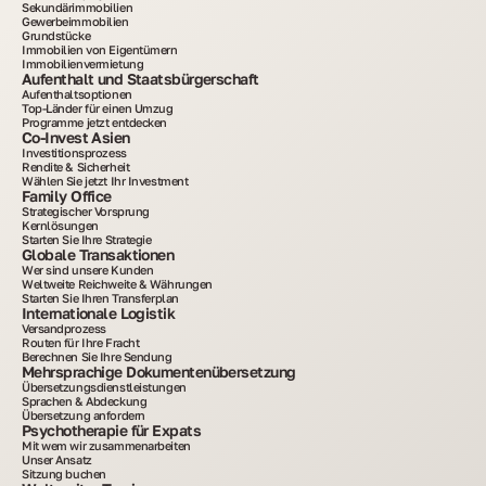
Sekundärimmobilien
Gewerbeimmobilien
Grundstücke
Immobilien von Eigentümern
Immobilienvermietung
Aufenthalt und Staatsbürgerschaft
Aufenthaltsoptionen
Top-Länder für einen Umzug
Programme jetzt entdecken
Co-Invest Asien
Investitionsprozess
Rendite & Sicherheit
Wählen Sie jetzt Ihr Investment
Family Office
Strategischer Vorsprung
Kernlösungen
Starten Sie Ihre Strategie
Globale Transaktionen
Wer sind unsere Kunden
Weltweite Reichweite & Währungen
Starten Sie Ihren Transferplan
Internationale Logistik
Versandprozess
Routen für Ihre Fracht
Berechnen Sie Ihre Sendung
Mehrsprachige Dokumentenübersetzung
Übersetzungsdienstleistungen
Sprachen & Abdeckung
Übersetzung anfordern
Psychotherapie für Expats
Mit wem wir zusammenarbeiten
Unser Ansatz
Sitzung buchen