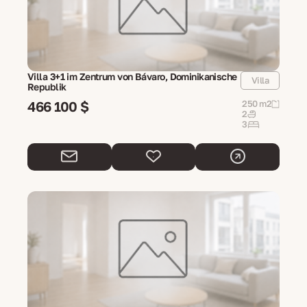
Villa 3+1 im Zentrum von Bávaro, Dominikanische
Villa
Republik
466 100 $
250 m2
2
3