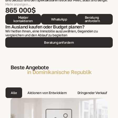
und Jacuzzi und den spektakulären Blick auf Meer, Stadt und Berge.
Mehr anzeigen...
865 000$
Makler
Beratung
WhatsApp
kontaktieren
anfordern
Im Ausland kaufen oder Budget planen?
Wir helfen Ihnen, eine Immobilie auszuwählen, Gegenden zu
vergleichen und den Ablauf zu begleiten
Beratung anfordern
Beste Angebote
in Dominikanische Republik
Alle
Aktionen von Entwicklern
Dringender Verkauf