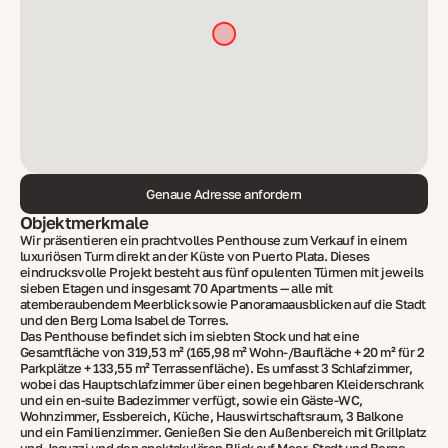
Genaue Adresse anfordern
Objektmerkmale
Wir präsentieren ein prachtvolles Penthouse zum Verkauf in einem
luxuriösen Turm direkt an der Küste von Puerto Plata. Dieses
eindrucksvolle Projekt besteht aus fünf opulenten Türmen mit jeweils
sieben Etagen und insgesamt 70 Apartments — alle mit
atemberaubendem Meerblick sowie Panoramaausblicken auf die Stadt
und den Berg Loma Isabel de Torres.
Das Penthouse befindet sich im siebten Stock und hat eine
Gesamtfläche von 319,53 m² (165,98 m² Wohn-/Baufläche + 20 m² für 2
Parkplätze + 133,55 m² Terrassenfläche). Es umfasst 3 Schlafzimmer,
wobei das Hauptschlafzimmer über einen begehbaren Kleiderschrank
und ein en-suite Badezimmer verfügt, sowie ein Gäste-WC,
Wohnzimmer, Essbereich, Küche, Hauswirtschaftsraum, 3 Balkone
und ein Familienzimmer. Genießen Sie den Außenbereich mit Grillplatz