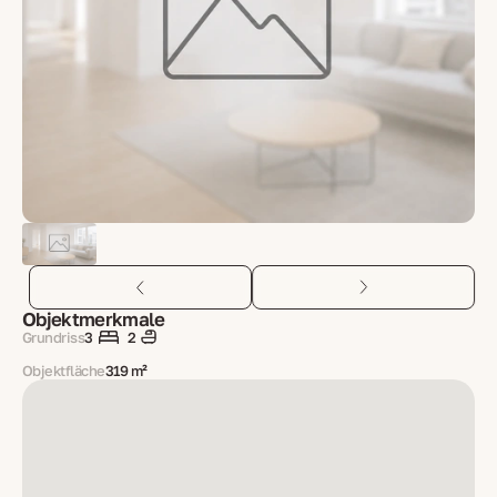
Objektmerkmale
Grundriss
3
2
Objektfläche
319 m²