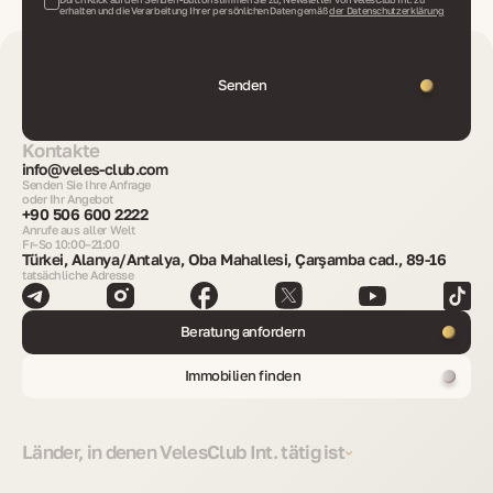
erhalten und die Verarbeitung Ihrer persönlichen Daten gemäß
der Datenschutzerklärung
Senden
Kontakte
info@veles-club.com
Senden Sie Ihre Anfrage
oder Ihr Angebot
+90 506 600 2222
Anrufe aus aller Welt
Fr–So 10:00–21:00
Türkei, Alanya/Antalya, Oba Mahallesi, Çarşamba cad., 89-16
tatsächliche Adresse
Beratung anfordern
Immobilien finden
Länder, in denen VelesClub Int. tätig ist