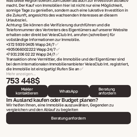
was diese Region sowohl zum Leben als auch zur Investition attraktiv
macht. Der Kauf von Immobilien hier ist nicht nur eine Möglichkeit,
sonnige Tage zu genießen, sondern auch eine lukrative Investition in
die Zukunft, angesichts des wachsenden Interesses an diesem
Urlaubsziel.
Achtung: Sie können die Verifizierung durchführen und die
Telefonnummer des Vertreters des Eigentümers auf unserer Website
erhalten oder direkt bei VelesClub Int. anrufen (schreiben) für
vollständige Informationen zur Immobilie.
+372 5939 0405 Wapp 24/7 ✅
+905066002222 Wapp 24/7 ✅
+7 931 206 02 22 Wapp 24/7 ✅
Transaktion ohne Vermittler, die Immobilie und der Eigentümer sind
bei dem internationalen Immobilienanbieter VelesClub Int. registriert,
die Immobilie ist einzigartig! Rufen Sie an ✅
Mehr anzeigen...
753 448$
Makler
Beratung
WhatsApp
kontaktieren
anfordern
Im Ausland kaufen oder Budget planen?
Wir helfen Ihnen, eine Immobilie auszuwählen, Gegenden zu
vergleichen und den Ablauf zu begleiten
Beratung anfordern