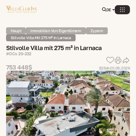
DE
Haupt
Immobilien Von Eigentümern
Zypern
Stilvolle Villa Mit 275 M² In Larnaca
Stilvolle Villa mit 275 m² in Larnaca
#OCs 20-232
753 448$
826
20.06.2026