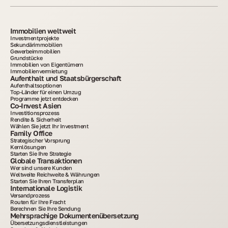
Immobilien weltweit
Investmentprojekte
Sekundärimmobilien
Gewerbeimmobilien
Grundstücke
Immobilien von Eigentümern
Immobilienvermietung
Aufenthalt und Staatsbürgerschaft
Aufenthaltsoptionen
Top-Länder für einen Umzug
Programme jetzt entdecken
Co-Invest Asien
Investitionsprozess
Rendite & Sicherheit
Wählen Sie jetzt Ihr Investment
Family Office
Strategischer Vorsprung
Kernlösungen
Starten Sie Ihre Strategie
Globale Transaktionen
Wer sind unsere Kunden
Weltweite Reichweite & Währungen
Starten Sie Ihren Transferplan
Internationale Logistik
Versandprozess
Routen für Ihre Fracht
Berechnen Sie Ihre Sendung
Mehrsprachige Dokumentenübersetzung
Übersetzungsdienstleistungen