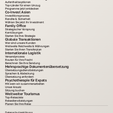
Aufenthaltsoptionen
Top-Länder für einen Umzug
Programme jetzt entdecken
Co-Invest Asien
Investitionsprozess
Rendite & Sicherheit
Wählen Sie jetzt Ihr Investment
Family Office
Strategischer Vorsprung
Kernlösungen
Starten Sie Ihre Strategie
Globale Transaktionen
Wer sind unsere Kunden
Weltweite Reichweite & Währungen
Starten Sie Ihren Transferplan
Internationale Logistik
Versandprozess
Routen für Ihre Fracht
Berechnen Sie Ihre Sendung
Mehrsprachige Dokumentenübersetzung
Übersetzungsdienstleistungen
Sprachen & Abdeckung
Übersetzung anfordern
Psychotherapie für Expats
Mit wem wir zusammenarbeiten
Unser Ansatz
Sitzung buchen
Weltweiter Tourismus
Top-Reiseziele
Reisedienstleistungen
Planen Sie Ihre Reise
Datenschutzerklärung