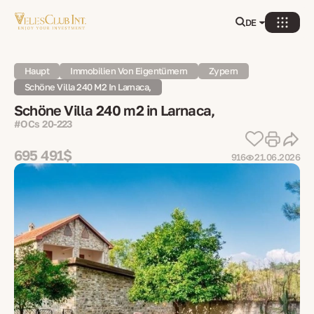
DE
Haupt
Immobilien Von Eigentümern
Zypern
Schöne Villa 240 M2 In Larnaca,
Schöne Villa 240 m2 in Larnaca,
#OCs 20-223
695 491$
916
21.06.2026