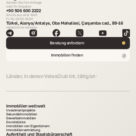
Senden Sie Ihre Anfrage
oder Ihr Angebot
+90 506 600 2222
Anrufe aus aller Welt
Fr–So 10:00–21:00
Türkei, Alanya/Antalya, Oba Mahallesi, Çarşamba cad., 89-16
tatsächliche Adresse
Beratung anfordern
Immobilien finden
Länder, in denen VelesClub Int. tätig ist
Immobilien weltweit
Investmentprojekte
Sekundärimmobilien
Gewerbeimmobilien
Grundstücke
Immobilien von Eigentümern
Immobilienvermietung
Aufenthalt und Staatsbürgerschaft