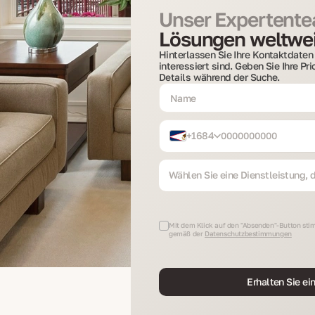
Unser Expertentea
Lösungen weltwei
Hinterlassen Sie Ihre Kontaktdaten 
interessiert sind. Geben Sie Ihre Pr
Details während der Suche.
+1684
Wählen Sie eine Dienstleistung, di
Mit dem Klick auf den "Absenden"-Button stim
gemäß der
Datenschutzbestimmungen
Erhalten Sie ei