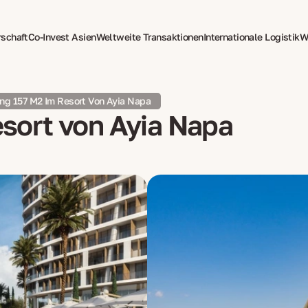
rschaft
Co-Invest Asien
Weltweite Transaktionen
Internationale Logistik
W
tzung
Psychotherapie für Expats
g 157 M2 Im Resort Von Ayia Napa
sort von Ayia Napa