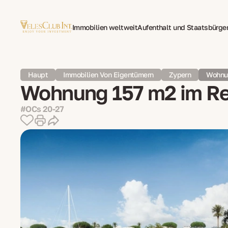
Immobilien weltweit
Aufenthalt und Staatsbürge
Family Office
Mehrsprachige Dokumentenüberse
Haupt
Immobilien Von Eigentümern
Zypern
Wohnun
Wohnung 157 m2 im Re
#OCs 20-27