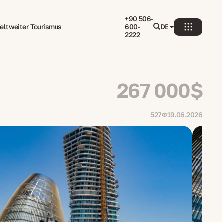
+90 506-
eltweiter Tourismus
600-
DE
2222
267 000$
527
19.06.2026