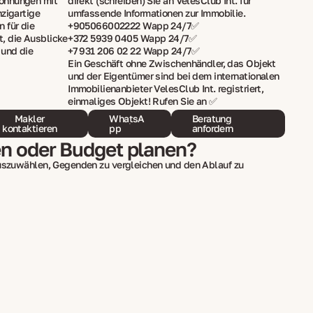
ohnungen mit
direkt (schreiben) Sie an VelesClub Int. für
nzigartige
umfassende Informationen zur Immobilie.
 für die
+905066002222 Wapp 24/7✅
, die Ausblicke
+372 5939 0405 Wapp 24/7✅
 und die
+7 931 206 02 22 Wapp 24/7✅
Ein Geschäft ohne Zwischenhändler, das Objekt
und der Eigentümer sind bei dem internationalen
Immobilienanbieter VelesClub Int. registriert,
einmaliges Objekt! Rufen Sie an ✅
Makler
WhatsA
Beratung
kontaktieren
pp
anfordern
en oder Budget planen?
auszuwählen, Gegenden zu vergleichen und den Ablauf zu