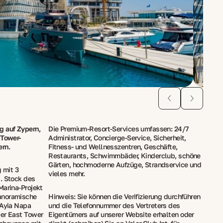
g auf Zypern,
Die Premium-Resort-Services umfassen: 24/7
 Tower-
Administrator, Concierge-Service, Sicherheit,
ern.
Fitness- und Wellnesszentren, Geschäfte,
Restaurants, Schwimmbäder, Kinderclub, schöne
Gärten, hochmoderne Aufzüge, Strandservice und
 mit 3
vieles mehr.
. Stock des
Marina-Projekt
anoramische
Hinweis: Sie können die Verifizierung durchführen
 Ayia Napa
und die Telefonnummer des Vertreters des
Der East Tower
Eigentümers auf unserer Website erhalten oder