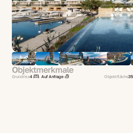
Objektmerkmale
Grundriss
4
Auf Anfrage
Objektfläche
35