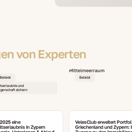
en von Experten
Beliebt
Beliebt
tserlaubnis und
gerschaft sichern
2025 eine
VelesClub erweitert Portfo
tserlaubnis in Zypern
Griechenland und Zypern: I