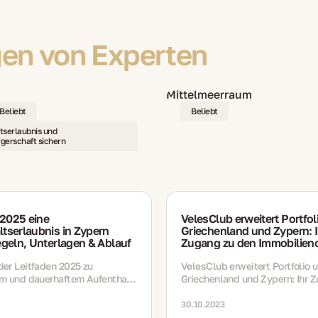
en von Experten
Beliebt
Beliebt
tserlaubnis und
gerschaft sichern
2025 eine
VelesClub erweitert Portfo
tserlaubnis in Zypern
Griechenland und Zypern: I
egeln, Unterlagen & Ablauf
Zugang zu den Immobilien
im Mittelmeerraum
er Leitfaden 2025 zu
VelesClub erweitert Portfolio 
m und dauerhaftem Aufenthalt
Griechenland und Zypern: Ihr 
— Wege (Arbeit, Familie,
den Immobilienchancen im
ade, Investition), Unterlagen,
Mittelmeerraum
30.10.2023
rlängerungsregeln, steuerliche