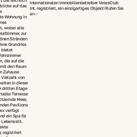
 die reichlich
internationalen Immobilienbetreiber VelesClub
blicke auf das
Int. registriert, ein einzigartiges Objekt! Rufen Sie
s
an ✅
ede Wohnung in
enes
t, wobei alle
lafzimmer, zur
hönen Stränden
fene Grundriss
 bietet
Wohnzimmer
, die auf die
amit den Raum
om Zuhause
 Vielzahl von
eiten in dieser
r dritten Etage
rtable Terrasse
itzernde Meer,
enden Pavillons
ex verfügt
nd ein Spa für
 Lebensstil.
rekte
 registriert