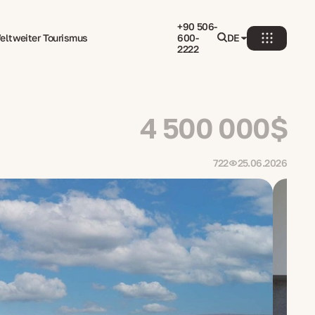
+90 506-
eltweiter Tourismus
600-
DE
2222
4 500 000$
722
25.06.2026