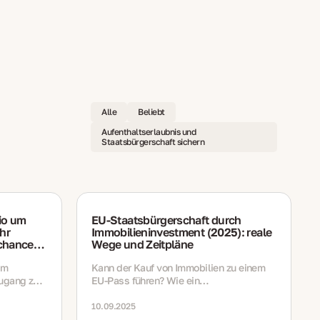
Alle
Beliebt
Aufenthaltserlaubnis und
Staatsbürgerschaft sichern
lio um
EU‑Staatsbürgerschaft durch
hr
Immobilieninvestment (2025): reale
chancen
Wege und Zeitpläne
um
Kann der Kauf von Immobilien zu einem
Zugang zu
EU‑Pass führen? Wie ein
immobilienbasierter Aufenthalt in die
Staatsbürgerschaft übergeht — mit
10.09.2025
Regeln, Präsenzpflichten und