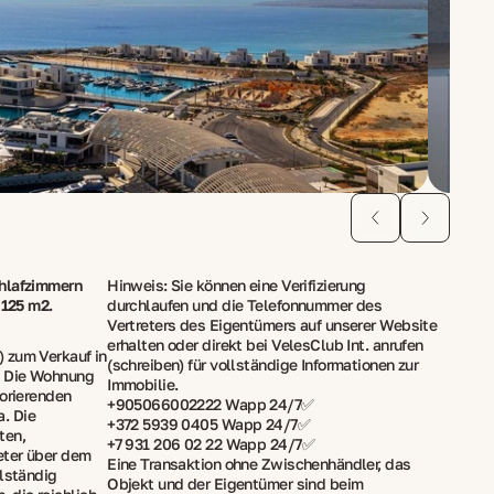
chlafzimmern
Hinweis: Sie können eine Verifizierung
 125 m2.
durchlaufen und die Telefonnummer des
Vertreters des Eigentümers auf unserer Website
erhalten oder direkt bei VelesClub Int. anrufen
 zum Verkauf in
(schreiben) für vollständige Informationen zur
. Die Wohnung
Immobilie.
lorierenden
+905066002222 Wapp 24/7✅
. Die
+372 5939 0405 Wapp 24/7✅
ten,
+7 931 206 02 22 Wapp 24/7✅
eter über dem
Eine Transaktion ohne Zwischenhändler, das
llständig
Objekt und der Eigentümer sind beim