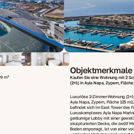
Objektmerkmale
9 m²
Kaufen Sie eine Wohnung mit 2 S
(2+1) in Ayia Napa, Zypern, Fläche
Luxuriöse 2-Zimmer-Wohnung (2+1)
Ayia Napa, Zypern, Fläche 125 m2
befindet sich im East Tower des f
Luxuskomplexes Ayia Napa Marina
geräumige Lobby mit einer gewell
skulpturierten Decke, die zwölf M
Boden emporragt, ist von einer vo