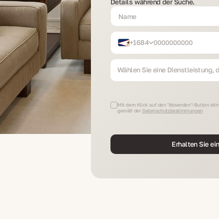
Details während der Suche.
+1684
Wählen Sie eine Dienstleistung, di
Mit dem Klick auf den "Absenden"-Button stim
gemäß der
Datenschutzbestimmungen
Erhalten Sie ei