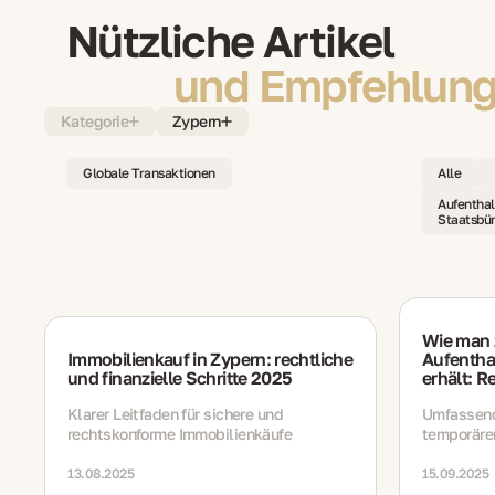
Nützliche Artikel
und Empfehlung
Kategorie
Zypern
Globale Transaktionen
Alle
Aufenthal
Staatsbür
Wie man 
Immobilienkauf in Zypern: rechtliche
Aufenthal
und finanzielle Schritte 2025
erhält: R
Klarer Leitfaden für sichere und
Umfassend
rechtskonforme Immobilienkäufe
temporäre
in Zypern 
Digitalnom
13.08.2025
15.09.2025
Kosten, Ve