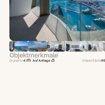
Objektmerkmale
Grundriss
4
Auf Anfrage
Objektfläche
99