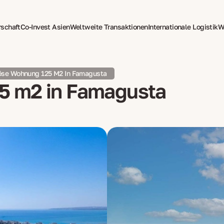
rschaft
Co-Invest Asien
Weltweite Transaktionen
Internationale Logistik
W
tzung
Psychotherapie für Expats
öse Wohnung 125 M2 In Famagusta
5 m2 in Famagusta