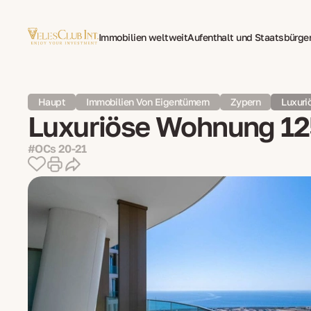
Immobilien weltweit
Aufenthalt und Staatsbürge
Family Office
Mehrsprachige Dokumentenüberse
Haupt
Immobilien Von Eigentümern
Zypern
Luxuri
Luxuriöse Wohnung 12
#OCs 20-21