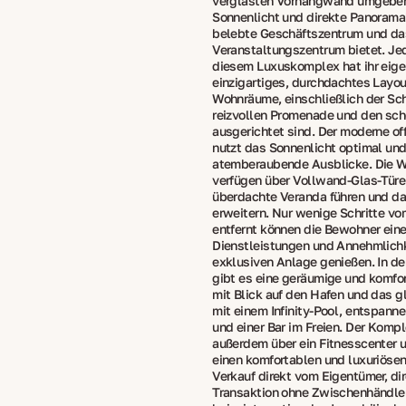
verglasten Vorhangwand umgeben,
Sonnenlicht und direkte Panorama
belebte Geschäftszentrum und da
Veranstaltungszentrum bietet. J
diesem Luxuskomplex hat ihr eig
einzigartiges, durchdachtes Layou
Wohnräume, einschließlich der Sch
reizvollen Promenade und den sc
ausgerichtet sind. Der moderne of
nutzt das Sonnenlicht optimal und
atemberaubende Ausblicke. Die 
verfügen über Vollwand-Glas-Türen
überdachte Veranda führen und d
erweitern. Nur wenige Schritte v
entfernt können die Bewohner eine
Dienstleistungen und Annehmlichk
exklusiven Anlage genießen. In de
gibt es eine geräumige und komfo
mit Blick auf den Hafen und das gl
mit einem Infinity-Pool, entspann
und einer Bar im Freien. Der Kompl
außerdem über ein Fitnesscenter u
einen komfortablen und luxuriösen
Verkauf direkt vom Eigentümer, di
Transaktion ohne Zwischenhändler,