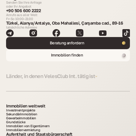
Senden Sie Ihre Anfrage
oder Ihr Angebot
+90 506 600 2222
Anrufe aus aller Welt
Fr–So 10:00–21:00
Türkei, Alanya/Antalya, Oba Mahallesi, Çarşamba cad., 89-16
tatsächliche Adresse
Beratung anfordern
Immobilien finden
Länder, in denen VelesClub Int. tätig ist
Immobilien weltweit
Investmentprojekte
Sekundärimmobilien
Gewerbeimmobilien
Grundstücke
Immobilien von Eigentümern
Immobilienvermietung
Aufenthalt und Staatsbürgerschaft