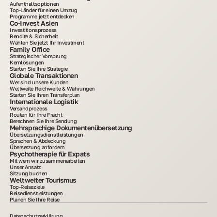
Aufenthaltsoptionen
Top-Länder für einen Umzug
Programme jetzt entdecken
Co-Invest Asien
Investitionsprozess
Rendite & Sicherheit
Wählen Sie jetzt Ihr Investment
Family Office
Strategischer Vorsprung
Kernlösungen
Starten Sie Ihre Strategie
Globale Transaktionen
Wer sind unsere Kunden
Weltweite Reichweite & Währungen
Starten Sie Ihren Transferplan
Internationale Logistik
Versandprozess
Routen für Ihre Fracht
Berechnen Sie Ihre Sendung
Mehrsprachige Dokumentenübersetzung
Übersetzungsdienstleistungen
Sprachen & Abdeckung
Übersetzung anfordern
Psychotherapie für Expats
Mit wem wir zusammenarbeiten
Unser Ansatz
Sitzung buchen
Weltweiter Tourismus
Top-Reiseziele
Reisedienstleistungen
Planen Sie Ihre Reise
Datenschutzerklärung