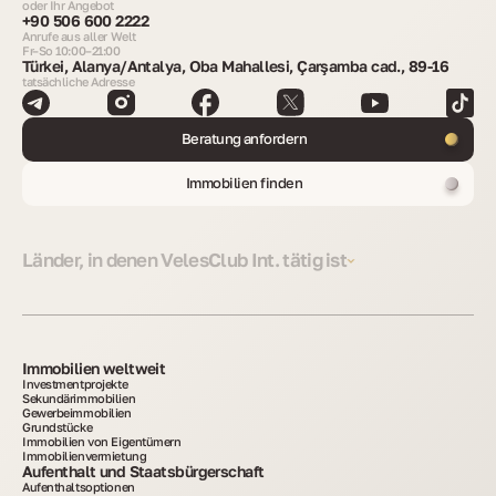
oder Ihr Angebot
+90 506 600 2222
Anrufe aus aller Welt
Fr–So 10:00–21:00
Türkei, Alanya/Antalya, Oba Mahallesi, Çarşamba cad., 89-16
tatsächliche Adresse
Beratung anfordern
Immobilien finden
Länder, in denen VelesClub Int. tätig ist
Immobilien weltweit
Investmentprojekte
Sekundärimmobilien
Gewerbeimmobilien
Grundstücke
Immobilien von Eigentümern
Immobilienvermietung
Aufenthalt und Staatsbürgerschaft
Aufenthaltsoptionen