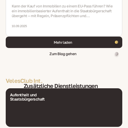
Kann der Kauf von Immobilien zu einem EU‑Pass führen? Wie
ein immobilienbasierter Aufenthalt in die Staatsbürgerschaft
übergeht — mit Regeln, Präsenzpflichten und
Integrationsanforderungen
10.09.2025
Mehr laden
Zum Blog gehen
VelesClub Int.
Zusätzliche Dienstleistungen
Aufenthalt und
Staatsbürgerschaft