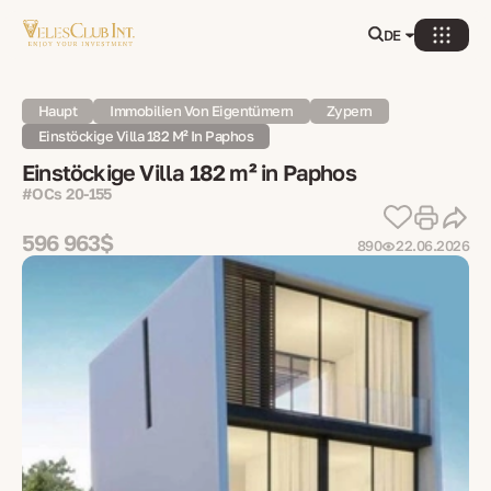
DE
Haupt
Immobilien Von Eigentümern
Zypern
Einstöckige Villa 182 M² In Paphos
Einstöckige Villa 182 m² in Paphos
#OCs 20-155
596 963$
890
22.06.2026