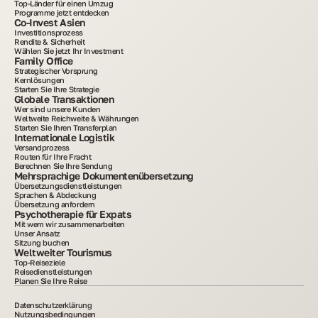
Top-Länder für einen Umzug
Programme jetzt entdecken
Co-Invest Asien
Investitionsprozess
Rendite & Sicherheit
Wählen Sie jetzt Ihr Investment
Family Office
Strategischer Vorsprung
Kernlösungen
Starten Sie Ihre Strategie
Globale Transaktionen
Wer sind unsere Kunden
Weltweite Reichweite & Währungen
Starten Sie Ihren Transferplan
Internationale Logistik
Versandprozess
Routen für Ihre Fracht
Berechnen Sie Ihre Sendung
Mehrsprachige Dokumentenübersetzung
Übersetzungsdienstleistungen
Sprachen & Abdeckung
Übersetzung anfordern
Psychotherapie für Expats
Mit wem wir zusammenarbeiten
Unser Ansatz
Sitzung buchen
Weltweiter Tourismus
Top-Reiseziele
Reisedienstleistungen
Planen Sie Ihre Reise
Datenschutzerklärung
Nutzungsbedingungen