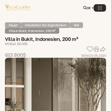
DE
Haupt
Immobilien Von Eigentümern
Bali
Villa In Bukit, Indonesien, 200 M²
Villa in Bukit, Indonesien, 200 m²
#OBali 20-353
613 800$
815
20.06.2026