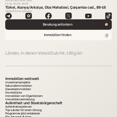
Anrufe aus aller Welt
Fr–So 10:00–21:00
Türkei, Alanya/Antalya, Oba Mahallesi, Çarşamba cad., 89-16
tatsächliche Adresse
Beratung anfordern
Immobilien finden
Länder, in denen VelesClub Int. tätig ist
Immobilien weltweit
Investmentprojekte
Sekundärimmobilien
Gewerbeimmobilien
Grundstücke
Immobilien von Eigentümern
Immobilienvermietung
Aufenthalt und Staatsbürgerschaft
Aufenthaltsoptionen
Top-Länder für einen Umzug
Programme jetzt entdecken
Co-Invest Asien