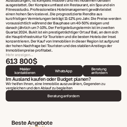
Ausstattungen, ist komplett möbliert und mit modernen Geräten
ausgestattet. Der Komplex umfasst ein Restaurant, ein Spa und ein
Fitnessstudio. Professionelles Hotelmanagement gewährleistet
einen hohen Servicelevel. Die prognostizierte Rendite aus
kurzfristigen Vermietungen beträgt 11-12% pro Jahr. Die Preise werden
voraussichtlich während der Bauphase um 40-50% steigen und
danach jährlich um 7-10%. Der Fertigstellungstermin ist im zweiten
Quartal 2024. Bukit ist ein prestigeträchtiger Ort auf Bali, an dem sich
die Hauptinfrastruktur für Touristen und die besten Hotels der Insel
konzentrieren. Der Kauf von Immobilien in dieser Region ist aufgrund
der hohen Nachfrage bei Touristen und des stabilen Anstiegs der
Immobilienpreise profitabel.
Mehr anzeigen...
613 800$
Makler
Beratung
WhatsApp
kontaktieren
anfordern
Im Ausland kaufen oder Budget planen?
Wir helfen Ihnen, eine Immobilie auszuwählen, Gegenden zu
vergleichen und den Ablauf zu begleiten
Beratung anfordern
Beste Angebote