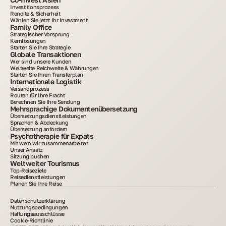
Investitionsprozess
Rendite & Sicherheit
Wählen Sie jetzt Ihr Investment
Family Office
Strategischer Vorsprung
Kernlösungen
Starten Sie Ihre Strategie
Globale Transaktionen
Wer sind unsere Kunden
Weltweite Reichweite & Währungen
Starten Sie Ihren Transferplan
Internationale Logistik
Versandprozess
Routen für Ihre Fracht
Berechnen Sie Ihre Sendung
Mehrsprachige Dokumentenübersetzung
Übersetzungsdienstleistungen
Sprachen & Abdeckung
Übersetzung anfordern
Psychotherapie für Expats
Mit wem wir zusammenarbeiten
Unser Ansatz
Sitzung buchen
Weltweiter Tourismus
Top-Reiseziele
Reisedienstleistungen
Planen Sie Ihre Reise
Datenschutzerklärung
Nutzungsbedingungen
Haftungsausschlüsse
Cookie-Richtlinie