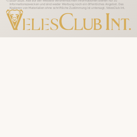
2015–2025. Alle auf der Website veröffentlichten Informationen dienen nur zu
Informationszwecken und sind weder Werbung noch ein öffentliches Angebot. Das
Kopieren von Materialien ohne schriftliche Zustimmung ist untersagt. VelesClub Int.