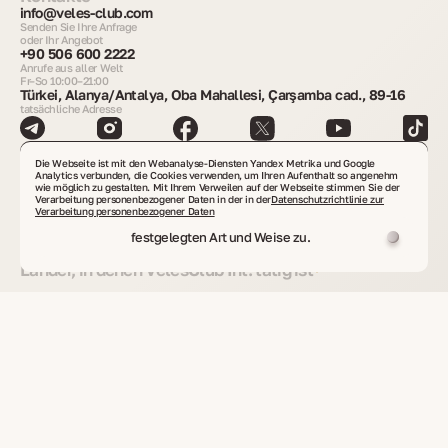
info@veles-club.com
Senden Sie Ihre Anfrage
oder Ihr Angebot
+90 506 600 2222
Anrufe aus aller Welt
Fr–So 10:00–21:00
Türkei, Alanya/Antalya, Oba Mahallesi, Çarşamba cad., 89-16
tatsächliche Adresse
Beratung anfordern
Die Webseite ist mit den Webanalyse-Diensten Yandex Metrika und Google
Analytics verbunden, die Cookies verwenden, um Ihren Aufenthalt so angenehm
wie möglich zu gestalten. Mit Ihrem Verweilen auf der Webseite stimmen Sie der
Immobilien finden
Verarbeitung personenbezogener Daten in der in der
Datenschutzrichtlinie zur
Verarbeitung personenbezogener Daten
festgelegten Art und Weise zu.
Länder, in denen VelesClub Int. tätig ist
Immobilien weltweit
Investmentprojekte
Sekundärimmobilien
Gewerbeimmobilien
Grundstücke
Immobilien von Eigentümern
Immobilienvermietung