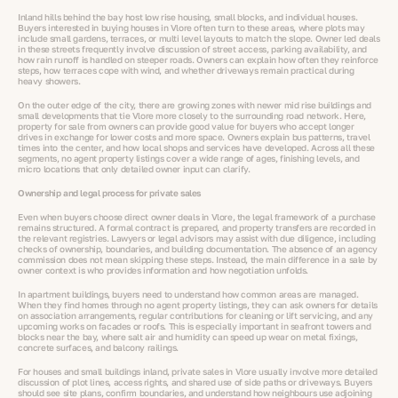
Inland hills behind the bay host low rise housing, small blocks, and individual houses.
Buyers interested in buying houses in Vlore often turn to these areas, where plots may
include small gardens, terraces, or multi level layouts to match the slope. Owner led deals
in these streets frequently involve discussion of street access, parking availability, and
how rain runoff is handled on steeper roads. Owners can explain how often they reinforce
steps, how terraces cope with wind, and whether driveways remain practical during
heavy showers.
On the outer edge of the city, there are growing zones with newer mid rise buildings and
small developments that tie Vlore more closely to the surrounding road network. Here,
property for sale from owners can provide good value for buyers who accept longer
drives in exchange for lower costs and more space. Owners explain bus patterns, travel
times into the center, and how local shops and services have developed. Across all these
segments, no agent property listings cover a wide range of ages, finishing levels, and
micro locations that only detailed owner input can clarify.
Ownership and legal process for private sales
Even when buyers choose direct owner deals in Vlore, the legal framework of a purchase
remains structured. A formal contract is prepared, and property transfers are recorded in
the relevant registries. Lawyers or legal advisors may assist with due diligence, including
checks of ownership, boundaries, and building documentation. The absence of an agency
commission does not mean skipping these steps. Instead, the main difference in a sale by
owner context is who provides information and how negotiation unfolds.
In apartment buildings, buyers need to understand how common areas are managed.
When they find homes through no agent property listings, they can ask owners for details
on association arrangements, regular contributions for cleaning or lift servicing, and any
upcoming works on facades or roofs. This is especially important in seafront towers and
blocks near the bay, where salt air and humidity can speed up wear on metal fixings,
concrete surfaces, and balcony railings.
For houses and small buildings inland, private sales in Vlore usually involve more detailed
discussion of plot lines, access rights, and shared use of side paths or driveways. Buyers
should see site plans, confirm boundaries, and understand how neighbours use adjoining