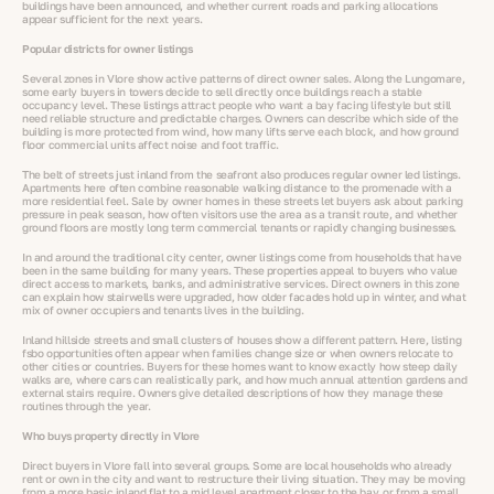
buildings have been announced, and whether current roads and parking allocations
appear sufficient for the next years.
Popular districts for owner listings
Several zones in Vlore show active patterns of direct owner sales. Along the Lungomare,
some early buyers in towers decide to sell directly once buildings reach a stable
occupancy level. These listings attract people who want a bay facing lifestyle but still
need reliable structure and predictable charges. Owners can describe which side of the
building is more protected from wind, how many lifts serve each block, and how ground
floor commercial units affect noise and foot traffic.
The belt of streets just inland from the seafront also produces regular owner led listings.
Apartments here often combine reasonable walking distance to the promenade with a
more residential feel. Sale by owner homes in these streets let buyers ask about parking
pressure in peak season, how often visitors use the area as a transit route, and whether
ground floors are mostly long term commercial tenants or rapidly changing businesses.
In and around the traditional city center, owner listings come from households that have
been in the same building for many years. These properties appeal to buyers who value
direct access to markets, banks, and administrative services. Direct owners in this zone
can explain how stairwells were upgraded, how older facades hold up in winter, and what
mix of owner occupiers and tenants lives in the building.
Inland hillside streets and small clusters of houses show a different pattern. Here, listing
fsbo opportunities often appear when families change size or when owners relocate to
other cities or countries. Buyers for these homes want to know exactly how steep daily
walks are, where cars can realistically park, and how much annual attention gardens and
external stairs require. Owners give detailed descriptions of how they manage these
routines through the year.
Who buys property directly in Vlore
Direct buyers in Vlore fall into several groups. Some are local households who already
rent or own in the city and want to restructure their living situation. They may be moving
from a more basic inland flat to a mid level apartment closer to the bay, or from a small