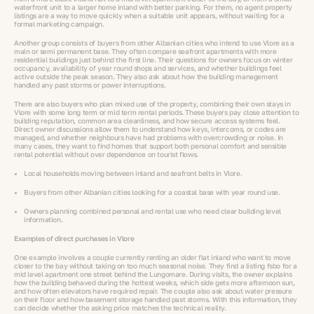
waterfront unit to a larger home inland with better parking. For them, no agent property
listings are a way to move quickly when a suitable unit appears, without waiting for a
formal marketing campaign.
Another group consists of buyers from other Albanian cities who intend to use Vlore as a
main or semi permanent base. They often compare seafront apartments with more
residential buildings just behind the first line. Their questions for owners focus on winter
occupancy, availability of year round shops and services, and whether buildings feel
active outside the peak season. They also ask about how the building management
handled any past storms or power interruptions.
There are also buyers who plan mixed use of the property, combining their own stays in
Vlore with some long term or mid term rental periods. These buyers pay close attention to
building reputation, common area cleanliness, and how secure access systems feel.
Direct owner discussions allow them to understand how keys, intercoms, or codes are
managed, and whether neighbours have had problems with overcrowding or noise. In
many cases, they want to find homes that support both personal comfort and sensible
rental potential without over dependence on tourist flows.
Local households moving between inland and seafront belts in Vlore.
Buyers from other Albanian cities looking for a coastal base with year round use.
Owners planning combined personal and rental use who need clear building level
information.
Examples of direct purchases in Vlore
One example involves a couple currently renting an older flat inland who want to move
closer to the bay without taking on too much seasonal noise. They find a listing fsbo for a
mid level apartment one street behind the Lungomare. During visits, the owner explains
how the building behaved during the hottest weeks, which side gets more afternoon sun,
and how often elevators have required repair. The couple also ask about water pressure
on their floor and how basement storage handled past storms. With this information, they
can decide whether the asking price matches the technical reality.