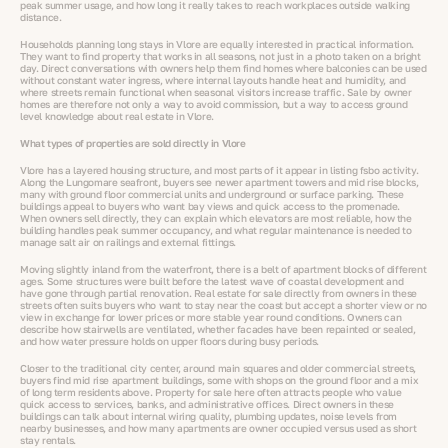
peak summer usage, and how long it really takes to reach workplaces outside walking
distance.
Households planning long stays in Vlore are equally interested in practical information.
They want to find property that works in all seasons, not just in a photo taken on a bright
day. Direct conversations with owners help them find homes where balconies can be used
without constant water ingress, where internal layouts handle heat and humidity, and
where streets remain functional when seasonal visitors increase traffic. Sale by owner
homes are therefore not only a way to avoid commission, but a way to access ground
level knowledge about real estate in Vlore.
What types of properties are sold directly in Vlore
Vlore has a layered housing structure, and most parts of it appear in listing fsbo activity.
Along the Lungomare seafront, buyers see newer apartment towers and mid rise blocks,
many with ground floor commercial units and underground or surface parking. These
buildings appeal to buyers who want bay views and quick access to the promenade.
When owners sell directly, they can explain which elevators are most reliable, how the
building handles peak summer occupancy, and what regular maintenance is needed to
manage salt air on railings and external fittings.
Moving slightly inland from the waterfront, there is a belt of apartment blocks of different
ages. Some structures were built before the latest wave of coastal development and
have gone through partial renovation. Real estate for sale directly from owners in these
streets often suits buyers who want to stay near the coast but accept a shorter view or no
view in exchange for lower prices or more stable year round conditions. Owners can
describe how stairwells are ventilated, whether facades have been repainted or sealed,
and how water pressure holds on upper floors during busy periods.
Closer to the traditional city center, around main squares and older commercial streets,
buyers find mid rise apartment buildings, some with shops on the ground floor and a mix
of long term residents above. Property for sale here often attracts people who value
quick access to services, banks, and administrative offices. Direct owners in these
buildings can talk about internal wiring quality, plumbing updates, noise levels from
nearby businesses, and how many apartments are owner occupied versus used as short
stay rentals.