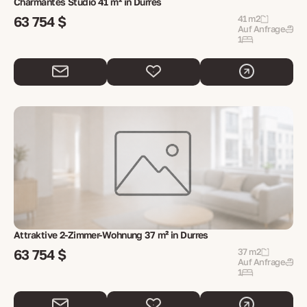
Charmantes Studio 41 m² in Durres
63 754 $
41 m2
Auf Anfrage
1
Attraktive 2-Zimmer-Wohnung 37 m² in Durres
63 754 $
37 m2
Auf Anfrage
1