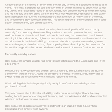
A second scenario involves a family from another city who want a balanced home base in
Vlore. They view a property for sale directly from an owner in a hillside street with partial
bay views. Their questions focus on school routes, how children move between the house
and main roads, and how steep parts of the walk feel when carrying shopping. The owner
talks about parking routines, how neighbours manage snow or heavy rain on the steps,
and which rooms stay coolest in summer. This detail helps the family compare the hillside
option with flats they saw on the seafront.
A third scenario features a professional who plans to work partly in Vlore and partly
remotely for a company elsewhere. They evaluate two sale by owner homes, one in a
seafront tower and one in an inland mid rise. In the tower, the owner describes internet
stability, lift behaviour during high occupancy days, and how well sound insulation blocks
corridor noise. In the inland building, the owner talks about quieter surroundings, lower
service charges, and easier parking. By comparing these direct inputs, the buyer can find
homes that support both concentrated work and access to the waterfront when needed.
Frequently asked questions
How do buyers in Vlore usually find direct owner listings along the Lungomare and in the
city center?
Most buyers follow local online boards, social channels, and building notice areas, and
also rely on word of mouth. Along the Lungomare and near main squares, many sale by
owner homes are first shared within existing resident networks.
What building details do buyers typically verify in seafront towers during a direct
purchase in Vlore?
They ask owners about elevator reliability, water pressure on higher floors, balcony
sealing, facade paint or cladding maintenance, and how windows and doors have handled
wind and salt air over several seasons.
How do buyers compare a waterfront apartment to an inland hillside house when
discussing price directly with owners?