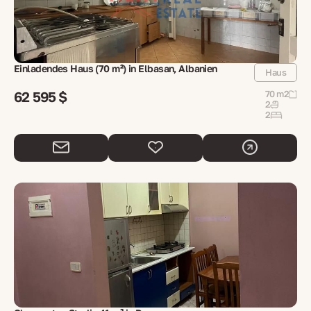
Einladendes Haus (70 m²) in Elbasan, Albanien
Haus
62 595 $
70 m2
2
2