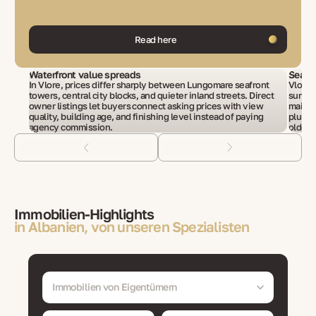
Read here
Waterfront value spreads
Sea cl
In Vlore, prices differ sharply between Lungomare seafront
Vlore b
towers, central city blocks, and quieter inland streets. Direct
sunlig
owner listings let buyers connect asking prices with view
mainte
quality, building age, and finishing level instead of paying
plumbi
agency commission.
older 
Immobilien-Highlights
in Albanien, von unseren Spezialisten
Immobilien von Eigentümern