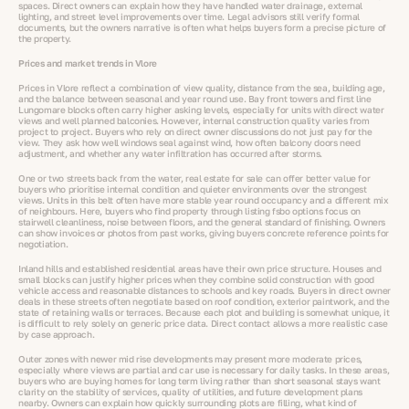
spaces. Direct owners can explain how they have handled water drainage, external
lighting, and street level improvements over time. Legal advisors still verify formal
documents, but the owners narrative is often what helps buyers form a precise picture of
the property.
Prices and market trends in Vlore
Prices in Vlore reflect a combination of view quality, distance from the sea, building age,
and the balance between seasonal and year round use. Bay front towers and first line
Lungomare blocks often carry higher asking levels, especially for units with direct water
views and well planned balconies. However, internal construction quality varies from
project to project. Buyers who rely on direct owner discussions do not just pay for the
view. They ask how well windows seal against wind, how often balcony doors need
adjustment, and whether any water infiltration has occurred after storms.
One or two streets back from the water, real estate for sale can offer better value for
buyers who prioritise internal condition and quieter environments over the strongest
views. Units in this belt often have more stable year round occupancy and a different mix
of neighbours. Here, buyers who find property through listing fsbo options focus on
stairwell cleanliness, noise between floors, and the general standard of finishing. Owners
can show invoices or photos from past works, giving buyers concrete reference points for
negotiation.
Inland hills and established residential areas have their own price structure. Houses and
small blocks can justify higher prices when they combine solid construction with good
vehicle access and reasonable distances to schools and key roads. Buyers in direct owner
deals in these streets often negotiate based on roof condition, exterior paintwork, and the
state of retaining walls or terraces. Because each plot and building is somewhat unique, it
is difficult to rely solely on generic price data. Direct contact allows a more realistic case
by case approach.
Outer zones with newer mid rise developments may present more moderate prices,
especially where views are partial and car use is necessary for daily tasks. In these areas,
buyers who are buying homes for long term living rather than short seasonal stays want
clarity on the stability of services, quality of utilities, and future development plans
nearby. Owners can explain how quickly surrounding plots are filling, what kind of