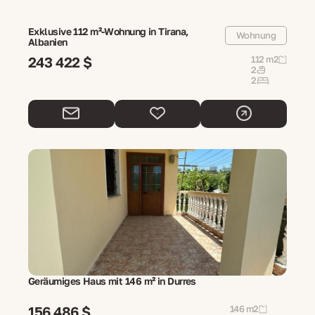
Exklusive 112 m²-Wohnung in Tirana,
Wohnung
Albanien
243 422 $
112 m2
2
2
Geräumiges Haus mit 146 m² in Durres
156 486 $
146 m2