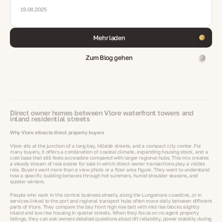
19.08.2025
Mehr laden
Zum Blog gehen
Direct owner homes between Vlore waterfront towers and
inland residential streets
Why Vlore attracts direct property buyers
Vlore sits at the junction of a long bay, hillside streets, and a compact city center. For
many buyers, it offers a combination of coastal climate, expanding housing stock, and a
cost base that still feels accessible compared with larger regional hubs. This mix creates
a steady stream of real estate for sale in which direct owner transactions play a visible
role. Buyers want more than a view photo or a floor area figure. They want to understand
how a specific building behaves through hot summers, humid shoulder seasons, and
quieter winters.
People who work in the central business streets, along the Lungomare coastline, or in
services linked to the port and regional transport hubs often move daily between different
parts of Vlore. They compare the bay front high rise belt with mid rise blocks slightly
inland and low rise housing in quieter streets. When they focus on no agent property
listings, they can ask owners detailed questions about lift reliability, power stability during