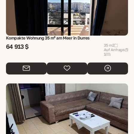
Kompakte Wohnung 35 m² am Meer in Durres
64 913 $
35 m2
Auf Anfrage
1