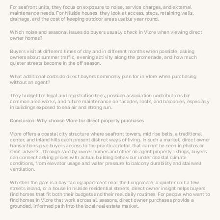
For seafront units, they focus on exposure to noise, service charges, and external
maintenance needs. For hillside houses, they look at access, steps, retaining walls,
drainage, and the cost of keeping outdoor areas usable year round.
Which noise and seasonal issues do buyers usually check in Vlore when viewing direct
owner homes?
Buyers visit at different times of day and in different months when possible, asking
owners about summer traffic, evening activity along the promenade, and how much
quieter streets become in the off season.
What additional costs do direct buyers commonly plan for in Vlore when purchasing
without an agent?
They budget for legal and registration fees, possible association contributions for
common area works, and future maintenance on facades, roofs, and balconies, especially
in buildings exposed to sea air and strong sun.
Conclusion: Why choose Vlore for direct property purchases
Vlore offers a coastal city structure where seafront towers, mid rise belts, a traditional
center, and inland hills each present distinct ways of living. In such a market, direct owner
transactions give buyers access to the practical detail that cannot be seen in photos or
short adverts. Through sale by owner homes and other no agent property listings, buyers
can connect asking prices with actual building behaviour under coastal climate
conditions, from elevator usage and water pressure to balcony durability and stairwell
ventilation.
Whether the goal is a bay facing apartment near the Lungomare, a quieter unit a few
streets inland, or a house in hillside residential streets, direct owner insight helps buyers
find homes that fit both their budgets and their real daily routines. For people who want to
find homes in Vlore that work across all seasons, direct owner purchases provide a
grounded, informed path into the local real estate market.