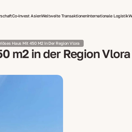
rschaft
Co-Invest Asien
Weltweite Transaktionen
Internationale Logistik
W
tzung
Psychotherapie für Expats
riöses Haus Mit 450 M2 In Der Region Vlora
0 m2 in der Region Vlora