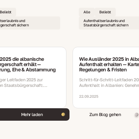
Beliebt
Alle
Beliebt
tserlaubnis und
Aufenthaltserlaubnis und
gerschaft sichern
Staatsbürgerschaft sichern
2025 die albanische
Wie Ausländer 2025 in Alb
gerschaft erhält —
Aufenthalt erhalten — Kart
rung, Ehe & Abstammung
Regelungen & Fristen
ger Leitfaden 2025 zur
Schritt‑für‑Schritt‑Leitfaden 2
en Staatsbürgerschaft:
Aufenthalt in Albanien: Geneh
ung, Ehe und Abstammung.
Karten, Verlängerungen, Regel
 Anforderungen, Unterlagen,
Unterlagen und Fristen für Arbe
22.09.2025
isten und aktuelle Änderungen.
Studium und Familienaufenthal
Mehr laden
Zum Blog gehen