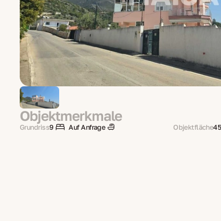
Objektmerkmale
Grundriss
9
Auf Anfrage
Objektfläche
45