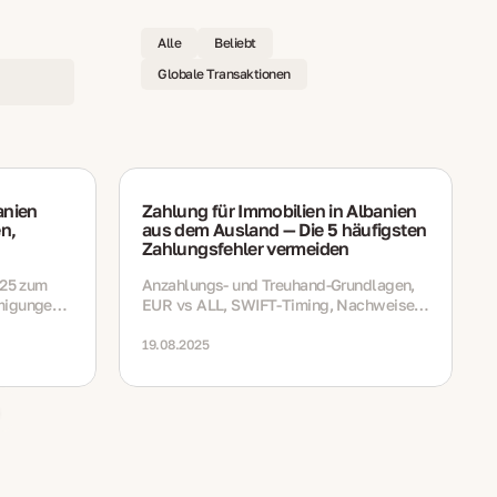
Alle
Beliebt
Globale Transaktionen
anien
Zahlung für Immobilien in Albanien
en,
aus dem Ausland — Die 5 häufigsten
Zahlungsfehler vermeiden
025 zum
Anzahlungs- und Treuhand-Grundlagen,
migungen,
EUR vs ALL, SWIFT-Timing, Nachweise
ungen,
und eine ruhige Abschlusswoche –
it,
einfach erklärt
19.08.2025
te.