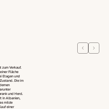
 zum Verkauf.
einer Fläche
ei Etagen und
Zustand. Die im
odernen
arunter
rank und Herd.
t in Albanien,
das milde
Kauf einer