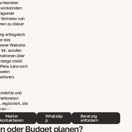
wachsenden
twickelnden
rragende
 Vertreter von
onen zu dieser
ng erfolgreich
er des
nserer Website
Int. anrufen
rmationen über
nzeige stellt
 Preis kann sich
nseren
ationen.
mmobilie und
nationalen
registriert, die
e an ✅
Makler
WhatsAp
Beratung
kontaktieren
p
anfordern
en oder Budget planen?