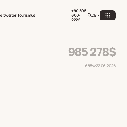
+90 506-
eltweiter Tourismus
600-
DE
2222
985 278$
665
22.06.2026