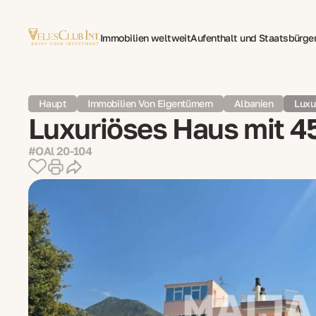
Immobilien weltweit
Aufenthalt und Staatsbürge
Family Office
Mehrsprachige Dokumentenüberse
Haupt
Immobilien Von Eigentümern
Albanien
Luxu
Luxuriöses Haus mit 45
#OAl 20-104