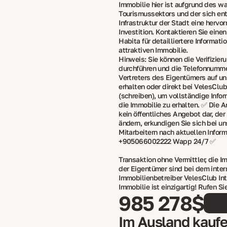
Immobilie hier ist aufgrund des 
Tourismussektors und der sich en
Infrastruktur der Stadt eine hervo
Investition. Kontaktieren Sie einen
Habita für detailliertere Informati
attraktiven Immobilie.
Hinweis: Sie können die Verifizieru
durchführen und die Telefonnumm
Vertreters des Eigentümers auf u
erhalten oder direkt bei VelesClub 
(schreiben), um vollständige Info
die Immobilie zu erhalten. ✅ Die A
kein öffentliches Angebot dar, der
ändern, erkundigen Sie sich bei u
Mitarbeitern nach aktuellen Inform
+905066002222 Wapp 24/7 ✅
Transaktion ohne Vermittler, die I
der Eigentümer sind bei dem inter
Immobilienbetreiber VelesClub Int. 
Immobilie ist einzigartig! Rufen Si
985 278$
Im Ausland kauf