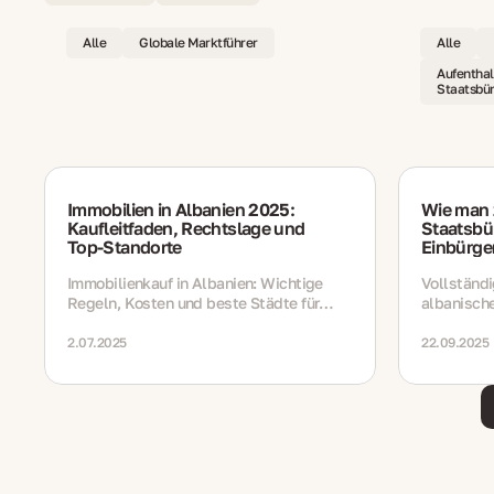
Alle
Globale Marktführer
Alle
Aufenthal
Staatsbür
Immobilien in Albanien 2025:
Wie man 
Kaufleitfaden, Rechtslage und
Staatsbür
Top‑Standorte
Einbürge
Immobilienkauf in Albanien: Wichtige
Vollständi
Regeln, Kosten und beste Städte für
albanisch
2025
Einbürger
Behandelt
2.07.2025
22.09.2025
Kosten, Fr