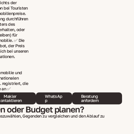
ichts der
n bei Touristen
obilienpreise.
ung durchführen
ters des
rhalten, oder
eiben) für
mobilie. ✅ Die
bot, der Preis
sich bei unseren
ationen.
mmobilie und
nationalen
registriert, die
e an ✅
Makler
WhatsAp
Beratung
kontaktieren
p
anfordern
en oder Budget planen?
auszuwählen, Gegenden zu vergleichen und den Ablauf zu