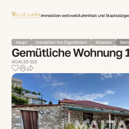
Immobilien weltweit
Aufenthalt und Staatsbürge
Family Office
Mehrsprachige Dokumentenüberse
Haupt
Immobilien Von Eigentümern
Albanien
Gemü
Gemütliche Wohnung 10
#OAl 20-116