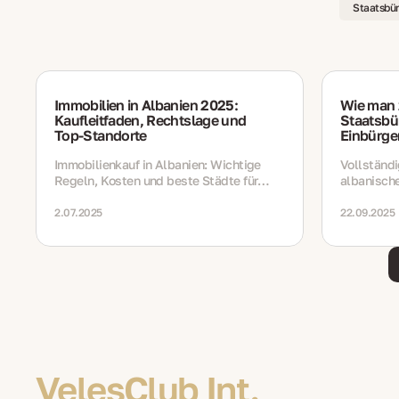
Staatsbür
Immobilien in Albanien 2025:
Wie man 
Kaufleitfaden, Rechtslage und
Staatsbür
Top‑Standorte
Einbürge
Immobilienkauf in Albanien: Wichtige
Vollständi
Regeln, Kosten und beste Städte für
albanisch
2025
Einbürger
Behandelt
2.07.2025
22.09.2025
Kosten, Fr
VelesClub Int.