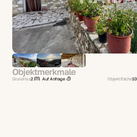
Objektmerkmale
Grundriss
2
Auf Anfrage
Objektfläche
10