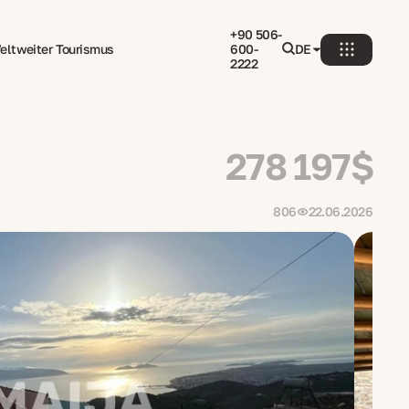
+90 506-
eltweiter Tourismus
600-
DE
2222
278 197$
806
22.06.2026