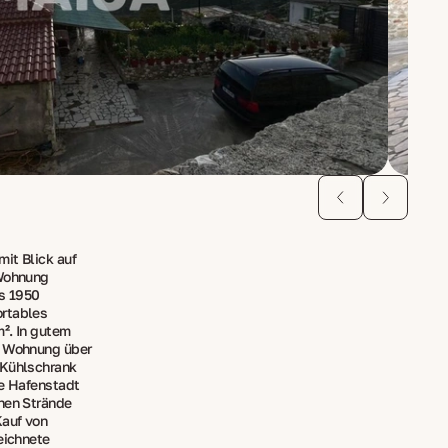
it Blick auf
 Wohnung
es 1950
ortables
². In gutem
e Wohnung über
 Kühlschrank
te Hafenstadt
önen Strände
Kauf von
eichnete