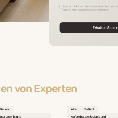
Mit dem Klick auf den "Absenden"-Button stim
gemäß der
Datenschutzbestimmungen
Erhalten Sie ei
en von Experten
Beliebt
Alle
Beliebt
tserlaubnis und
Aufenthaltserlaubnis und