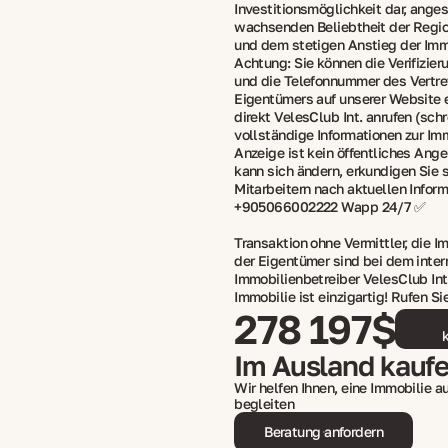
Investitionsmöglichkeit dar, anges
wachsenden Beliebtheit der Regio
und dem stetigen Anstieg der Imm
Achtung: Sie können die Verifizier
und die Telefonnummer des Vertre
Eigentümers auf unserer Website e
direkt VelesClub Int. anrufen (schr
vollständige Informationen zur Im
Anzeige ist kein öffentliches Ange
kann sich ändern, erkundigen Sie 
Mitarbeitern nach aktuellen Inform
+905066002222 Wapp 24/7 ✅
Transaktion ohne Vermittler, die I
der Eigentümer sind bei dem inter
Immobilienbetreiber VelesClub Int. 
Immobilie ist einzigartig! Rufen Si
278 197$
Im Ausland kauf
Wir helfen Ihnen, eine Immobilie 
begleiten
Beratung anfordern