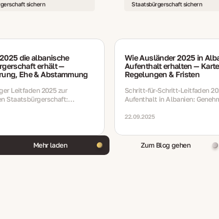
gerschaft sichern
Staatsbürgerschaft sichern
2025 die albanische
Wie Ausländer 2025 in Alb
gerschaft erhält —
Aufenthalt erhalten — Kart
rung, Ehe & Abstammung
Regelungen & Fristen
ger Leitfaden 2025 zur
Schritt‑für‑Schritt‑Leitfaden 2
en Staatsbürgerschaft:
Aufenthalt in Albanien: Geneh
ung, Ehe und Abstammung.
Karten, Verlängerungen, Regel
 Anforderungen, Unterlagen,
Unterlagen und Fristen für Arbe
22.09.2025
isten und aktuelle Änderungen.
Studium und Familienaufenthal
Mehr laden
Zum Blog gehen