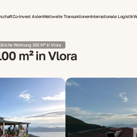
rschaft
Co-Invest Asien
Weltweite Transaktionen
Internationale Logistik
W
tzung
Psychotherapie für Expats
tliche Wohnung 100 M² In Vlora
0 m² in Vlora