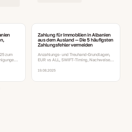
anien
Zahlung für Immobilien in Albanien
en,
aus dem Ausland — Die 5 häufigsten
Zahlungsfehler vermeiden
025 zum
Anzahlungs- und Treuhand-Grundlagen,
migungen,
EUR vs ALL, SWIFT-Timing, Nachweise
ungen,
und eine ruhige Abschlusswoche –
it,
einfach erklärt
19.08.2025
te.