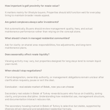
How important is golf proximity for resale value?
It matters mainly for lifestyle buyers. Properties should still function well for everyday
living to maintain broader resale appeal.
Are gated complexes always safer investments?
Not automatically. Buyers should review management quality, fees, and actual
maintenance performance rather than relying on the concept alone.
What should I check in managed residential communities?
Ask for clarity on shared area responsibilities, fee adjustments, and long-term
maintenance plans.
Does seasonality affect resale liquidity?
Viewing activity may vary, but properties designed for long stays tend to remain liquid
year-round.
When should I stop negotiations?
If land designation, ownership authority, or management obligations remain unclear after
clarification requests, pause or exit the deal.
Conclusion - real estate market of Belek, now you can choose
Secondary real estate in Belek of Turkey rewards buyers who focus on livability, zoning
clarity, and process discipline. Understanding how residential use, management structure,
and documentation interact reduces risk.
The secondary housing market in Belek of Turkey is selective but stable, supported by
lifestyle-driven demand and established residential formats.