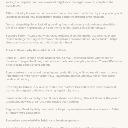
selling the property has clear ownership rights and the legal power to complete the
transaction.
Title continuity is essential. All ownership records should match the physical property and
listing description. Any discrepancy should pause the process until resolved.
Outstanding obligations, including building fees and property-related dues, should be
checked before negotiation. A clean financial status reduces transfer delays.
Because Belek includes many managed residential environments, buyers should also
review management agreements and shared area responsibilities. VelesClub Int. helps
structure these checks so no critical step is missed.
Areas in Belek - why the market is not uniform
Belek of Turkey is not a single homogeneous area. Residential zones vary based on
distance from golf facilities, main access roads, and everyday services. These differences
affect resale behavior and pricing.
Some clusters are oriented toward quiet residential life, while others sit closer to resort
infrastructure with higher visitor flow. Buyers should evaluate how this affects noise
levels and privacy.
Proximity to Antalya city access routes also matters. Properties with easier transport
connections appeal to buyers planning regular city visits.
Seasonal density varies by zone. Buyers should visit during different times of the year to
understand how the area functions outside peak periods.
Segmenting Belek by daily use patterns helps buyers assess resale apartments in Belek
of Turkey more accurately.
Secondary vs new build in Belek - a rational comparison