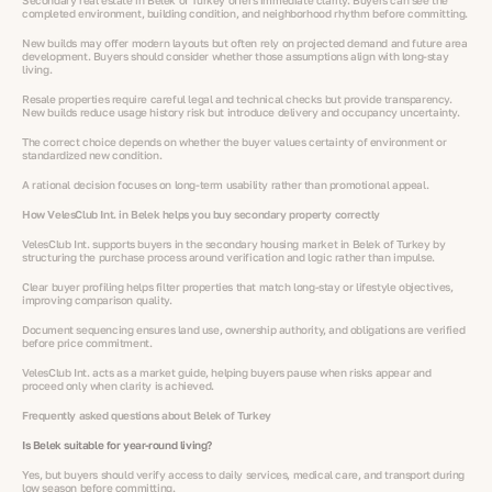
Secondary real estate in Belek of Turkey offers immediate clarity. Buyers can see the
completed environment, building condition, and neighborhood rhythm before committing.
New builds may offer modern layouts but often rely on projected demand and future area
development. Buyers should consider whether those assumptions align with long-stay
living.
Resale properties require careful legal and technical checks but provide transparency.
New builds reduce usage history risk but introduce delivery and occupancy uncertainty.
The correct choice depends on whether the buyer values certainty of environment or
standardized new condition.
A rational decision focuses on long-term usability rather than promotional appeal.
How VelesClub Int. in Belek helps you buy secondary property correctly
VelesClub Int. supports buyers in the secondary housing market in Belek of Turkey by
structuring the purchase process around verification and logic rather than impulse.
Clear buyer profiling helps filter properties that match long-stay or lifestyle objectives,
improving comparison quality.
Document sequencing ensures land use, ownership authority, and obligations are verified
before price commitment.
VelesClub Int. acts as a market guide, helping buyers pause when risks appear and
proceed only when clarity is achieved.
Frequently asked questions about Belek of Turkey
Is Belek suitable for year-round living?
Yes, but buyers should verify access to daily services, medical care, and transport during
low season before committing.