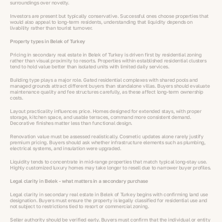
surroundings over novelty.
Investors are present but typically conservative. Successful ones choose properties that
would also appeal to long-term residents, understanding that liquidity depends on
livability rather than tourist turnover.
Property types in Belek of Turkey
Pricing in secondary real estate in Belek of Turkey is driven first by residential zoning
rather than visual proximity to resorts. Properties within established residential clusters
tend to hold value better than isolated units with limited daily services.
Building type plays a major role. Gated residential complexes with shared pools and
managed grounds attract different buyers than standalone villas. Buyers should evaluate
maintenance quality and fee structures carefully, as these affect long-term ownership
costs.
Layout practicality influences price. Homes designed for extended stays, with proper
storage, kitchen space, and usable terraces, command more consistent demand.
Decorative finishes matter less than functional design.
Renovation value must be assessed realistically. Cosmetic updates alone rarely justify
premium pricing. Buyers should ask whether infrastructure elements such as plumbing,
electrical systems, and insulation were upgraded.
Liquidity tends to concentrate in mid-range properties that match typical long-stay use.
Highly customized luxury homes may take longer to resell due to narrower buyer profiles.
Legal clarity in Belek - what matters in a secondary purchase
Legal clarity in secondary real estate in Belek of Turkey begins with confirming land use
designation. Buyers must ensure the property is legally classified for residential use and
not subject to restrictions tied to resort or commercial zoning.
Seller authority should be verified early. Buyers must confirm that the individual or entity