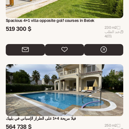
Spacious 4+1 villa opposite golf courses in Belek
519 300 $
230 m2
عند الطلب
4
فيلا مريحة 4+1 على الطراز الإسباني في بلييك
564 738 $
250 m2