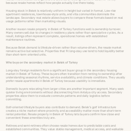
because resale homes reflect how people actually live there today.
Housing stock in Belek is relatively uniform in height but varied in format. Low-rise
apartment residences, townhouse-style units, and villa communities dominate the
landscape. Secondary real estate allows buyers to compare these formats based on real
usage patterns rather than marketing visuals.
Another reason resale property in Belek of Turkey functions well is ownership turnover.
Many owners sell due to changes in residency plans rather than speculative cycles. As a
result, listings often represent complete, operational homes with established
maintenance routines.
Because Belek demand is lifestyle-driven rather than volume-driven, the resale market
remains active but selective. Properties that fit long-stay use tend to hold liquidity better
than short-term oriented units.
Who buys on the secondary market in Belek of Turkey
Long-stay foreign residents form a significant buyer group in the secondary housing
market in Belek of Turkey. These buyers often transition from renting to ownership after
understanding seasonal rhythms, service availability, and climate conditions. They usually
prefer resale apartments in Belek of Turkey because usability is immediate.
Domestic buyers relocating from larger cities are another important segment. Many seek
quieter living environments without disconnecting from Antalya city access. Secondary
properties allow them to evaluate commute patterns and daily logistics before
committing.
Golf-oriented lifestyle buyers also contribute to demand. Belek’s golf infrastructure
creates a niche market where proximity and accessibility matter more than short-term
rental potential. Resale property in Belek of Turkey lets buyers confirm how close and
convenient these amenities truly are.
Retirees and semi-retirees often choose resale homes due to predictable costs and
established communities. They value stable management, medical access, and walkable