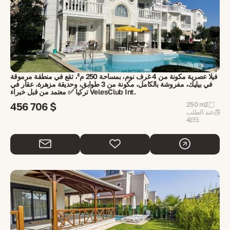
فيلا عصرية مكونة من 4 غرف نوم، بمساحة 250 م²، تقع في منطقة مرموقة
في بيليك، مفروشة بالكامل، مكونة من 3 طوابق، وحديقة مزهرة، عقار في
تركيا ✅ معتمد من قبل خبراء VelesClub Int.
456 706 $
250 m2
عند الطلب
4