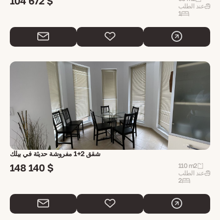
104 672 $
عند الطلب
1
شقق 2+1 مفروشة حديثة في بيلك
148 140 $
110 m2
عند الطلب
2