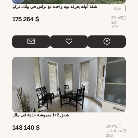
شقة أنيقة بغرفة نوم واحدة مع تراس في بيلك، تركيا
شقة
175 264 $
65 m2
1
1
شقق 2+1 مفروشة حديثة في بيلك
148 140 $
110 m2
عند الطلب
2