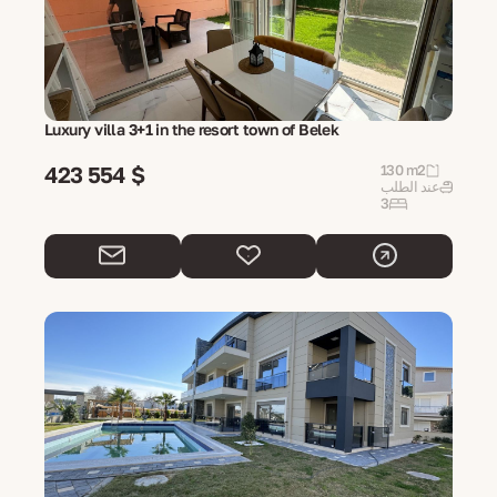
Luxury villa 3+1 in the resort town of Belek
423 554 $
130 m2
عند الطلب
3