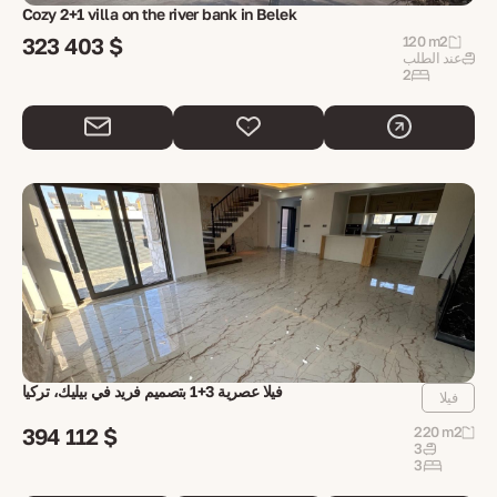
Cozy 2+1 villa on the river bank in Belek
323 403 $
120 m2
عند الطلب
2
فيلا عصرية 3+1 بتصميم فريد في بيليك، تركيا
فيلا
394 112 $
220 m2
3
3