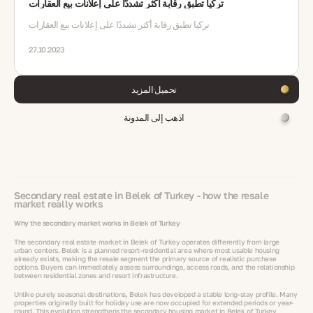
تركيا تطبق رقابة أكثر تشددًا على إعلانات بيع العقارات
تركيا تطبق رقابة أكثر تشددًا على إعلانات بيع العقارات
27.10.2023
تحميل المزيد
اذهب إلى المدونة
Secondary real estate in Belek of Turkey - how the resale
market really works
Why the secondary market works in Belek of Turkey
The secondary real estate market in Belek of Turkey operates differently from large
urban centers. Belek is a planned resort-residential area where most usable housing
already exists, making the resale segment the primary source of realistic purchase
options. Buyers can immediately assess surroundings, access roads, and the relationship
between residential zones and resort infrastructure.
Unlike purely seasonal destinations, Belek has developed a stable long-stay profile. Many
properties originally built for holiday use are now occupied for extended periods or year-
round. This evolution strengthens the secondary housing market in Belek of Turkey