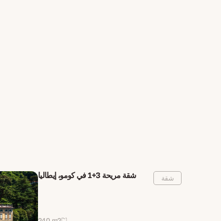
شقة مريحة 3+1 في كومو، إيطاليا
شقة
240 m2