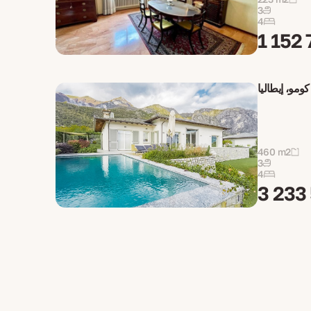
3
4
1 152 
460 m2
3
4
3 233