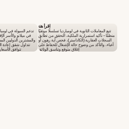
اقرأ هنا
تتبع المعاملات الثانوية في لومبارديا تسلسلًا موثقيًا
تدعم السيولة في لومبار
منظمًا - تأكيد استمرارية الملكية، التحقق من تطابق
في ميلانو والأسر الإق
السجلات العقارية (الكاداستر)، فحص أية رهون أو
والمشترين الدوليين الم
أعباء، والتأكد من وضوح حالة الإشغال للحفاظ على
تتداول شقق إعادة الب
إغلاق متوقع وتناسق الوثائق
تتوافق الأسعا