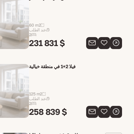
60 m2
عند الطلب
2
231 831 $
فيلا 2+1 في منطقة خيالية
125 m2
عند الطلب
2
258 839 $