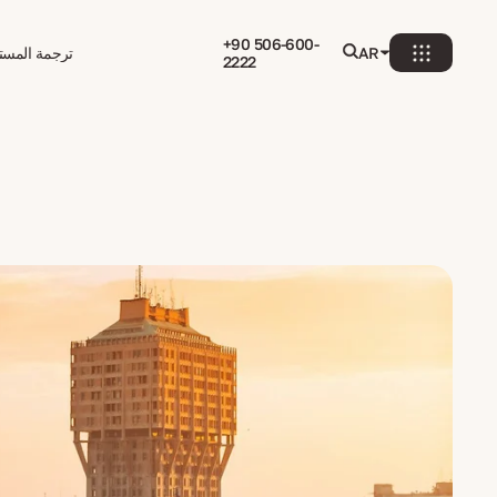
+90 506-600-
AR
ترجمة المستن
2222