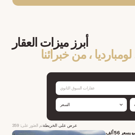
أبرز ميزات العقار
ومبارديا ، من خبرائنا
عقارات السوق الثانوي
السعر
عرض على الخريطة
تم العثور على: 359
مدن إيطاليا ✅ شراء عقار في برغامو بسعر 56 ألف