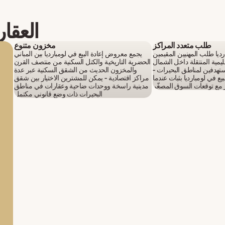
العقار
طلب متعدد المراكز
مخزون متنوع
ديا طلب المهنيين المقيمين
يجمع معروض إعادة البيع في لومبارديا بين المباني
ليمية المنتقلة داخل الشمال
الحضرية التاريخية والكتل السكنية من منتصف القرن
ستهدفين لمناطق البحيرات -
والمخزون الحديث من الشقق السكنية عبر عدة
يع في لومبارديا بثبات عندما
مراكز اقتصادية - يمكن للمشترين الاختيار بين شقق
ر مع توقعات السوق المصغّر
مدينية راسخة ووحدات ضاحية وعقارات في مناطق
البحيرات ذات وضع قانوني مكتمل