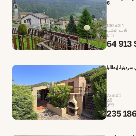
€
100 m2
عند الطلب
1
64 913 
75 m2
2
3
235 186