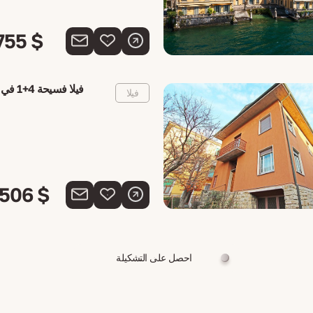
755 $
فيلا فسيحة 4+1 في كومو، إيطاليا
فيلا
 506 $
احصل على التشكيلة