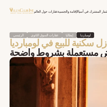
ثمار المشترك في آسيا
الإقامة والجنسية
عقارات حول العالم
العلاج النفسي للمغتربين
لومبارديا
إيطاليا
عقارات السوق الثانوي
الرئيسي
زل سكنية للبيع في لومبارديا
 مستعملة بشروط واضحة