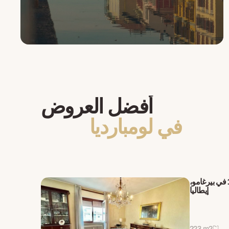
أفضل العروض
في لومبارديا
بنتهاوس هادئ 4+1 في بيرغامو،
إيطاليا
223 m2