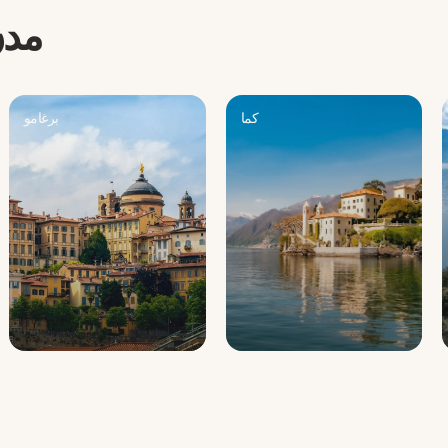
مدن
كما
برغامو