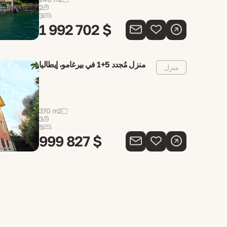
2
3
1 992 702 $
منزل مُجدد 5+1 في بيرغامو، إيطاليا
منزل
370 m2
3
5
999 827 $