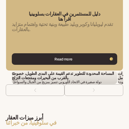
دليل للمستثمرين في العقارات بسلوبينيا
اقرأ هنا
تقدم ليوبليانا وكوبر وبليد طبيعة وبنية تحتية واهتمام متزايد
بالعقارات.
Read more
لعقارات
المساحة المحدودة للتطوير تدعم القيمة على المدى الطويل، خصوصًا
بالقرب من البحيرات ومنتجعات التزلج.
دولة صغيرة في الاتحاد الأوروبي تتميز بمزيج من الجبال والسواحل
أبرز ميزات العقار
في سلوفينيا، من خبرائنا