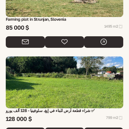
Farming plot in Strunjan, Slovenia
85 000 $
1495 m2
شراء قطعة أرض للبناء في إيغ، سلوفينيا - 128 ألف يورو ✅
128 000 $
799 m2