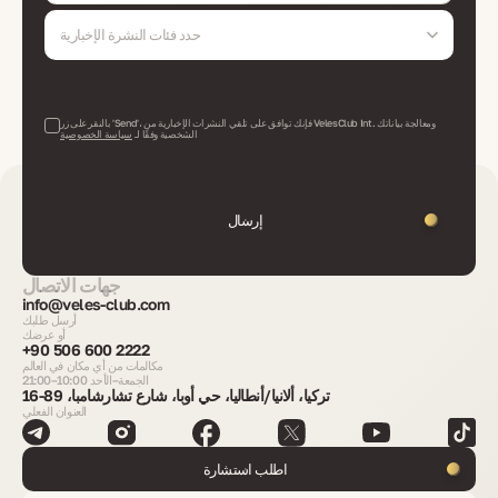
وافتح باباً لمستقبل مليء بالجوائز المالية ونمط حياة متفوق. استكشف، واستثمر، وازدهر في سلوفينيا - أرض
حيث تجتمع الفرص الحديثة مع الجمال الخالد.
حدد فئات النشرة الإخبارية
بالنقر على زر 'Send'، فإنك توافق على تلقي النشرات الإخبارية من VelesClub Int. ومعالجة بياناتك
الشخصية وفقًا لـ
سياسة الخصوصية
إرسال
جهات الاتصال
info@veles-club.com
أرسل طلبك
أو عرضك
+90 506 600 2222
مكالمات من أي مكان في العالم
الجمعة–الأحد 10:00–21:00
تركيا، ألانيا/أنطاليا، حي أوبا، شارع تشارشامبا، 89-16
العنوان الفعلي
اطلب استشارة