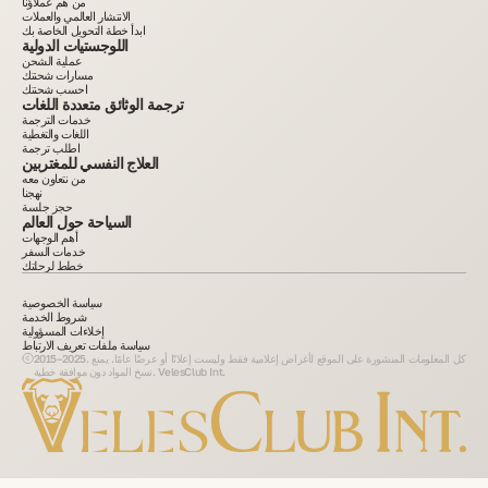
من هم عملاؤنا
الانتشار العالمي والعملات
ابدأ خطة التحويل الخاصة بك
اللوجستيات الدولية
عملية الشحن
مسارات شحنتك
احسب شحنتك
ترجمة الوثائق متعددة اللغات
خدمات الترجمة
اللغات والتغطية
اطلب ترجمة
العلاج النفسي للمغتربين
من نتعاون معه
نهجنا
حجز جلسة
السياحة حول العالم
أهم الوجهات
خدمات السفر
خطط لرحلتك
سياسة الخصوصية
شروط الخدمة
إخلاءات المسؤولية
سياسة ملفات تعريف الارتباط
2015–2025. كل المعلومات المنشورة على الموقع لأغراض إعلامية فقط وليست إعلانًا أو عرضًا عامًا. يمنع
نسخ المواد دون موافقة خطية. VelesClub Int.