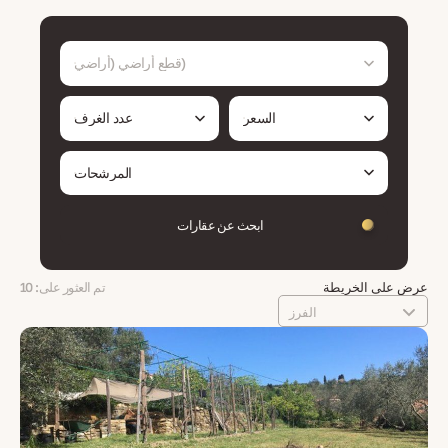
قطع أراضي (أراضي)
السعر
عدد الغرف
المرشحات
ابحث عن عقارات
عرض على الخريطة
تم العثور على: 10
الفرز