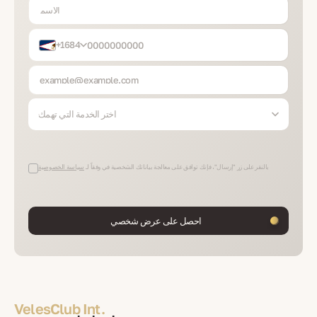
+1684
اختر الخدمة التي تهمك
بالنقر على زر "إرسال"، فإنك توافق على معالجة بياناتك الشخصية في وفقاً لـ
سياسة الخصوصية
احصل على عرض شخصي
VelesClub Int.