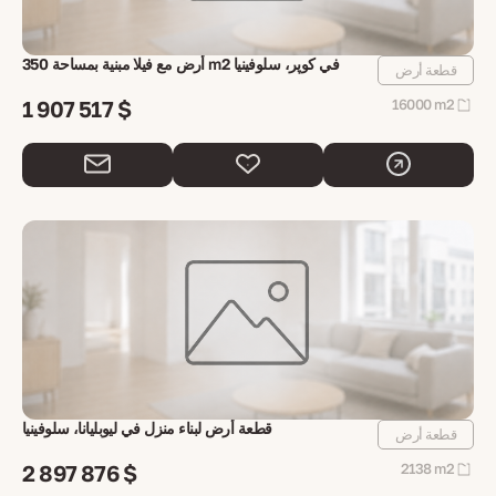
أرض مع فيلا مبنية بمساحة 350 m2 في كوپر، سلوفينيا
قطعة أرض
1 907 517 $
16000 m2
قطعة أرض لبناء منزل في ليوبليانا، سلوفينيا
قطعة أرض
2 897 876 $
2138 m2