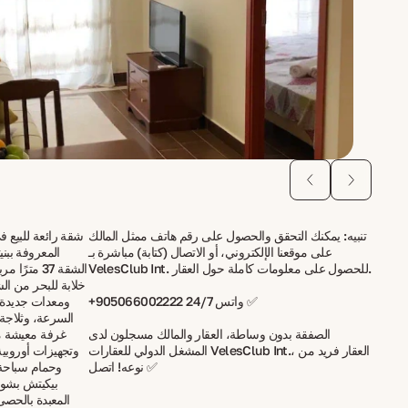
تنبيه: يمكنك التحقق والحصول على رقم هاتف ممثل المالك
شقة رائعة للبيع ف
على موقعنا الإلكتروني، أو الاتصال (كتابة) مباشرة بـ
المعروفة ببني
VelesClub Int. للحصول على معلومات كاملة حول العقار.
الشقة 37 م
خلابة للبحر من ا
+905066002222 واتس 24/7 ✅
ومعدات جديدة، 
السرعة، وثلاجة،
الصفقة بدون وساطة، العقار والمالك مسجلون لدى
غرفة معيشة م
المشغل الدولي للعقارات VelesClub Int.، العقار فريد من
وتجهيزات أوروبية
نوعه! اتصل ✅
وحمام سباحة،
بيكيتش بشوا
المعبدة بالحصى