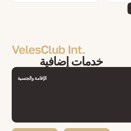
VelesClub Int.
خدمات إضافية
الإقامة والجنسية