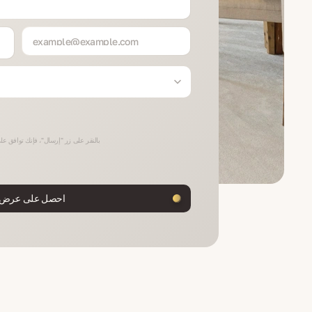
بالنقر على زر "إرسال"، فإنك توافق على
احصل على عرض