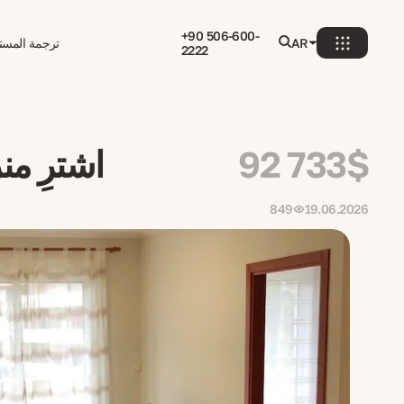
+90 506-600-
AR
ترجمة المستن
2222
92 733$
اشترِ منزلاً في بود
849
19.06.2026