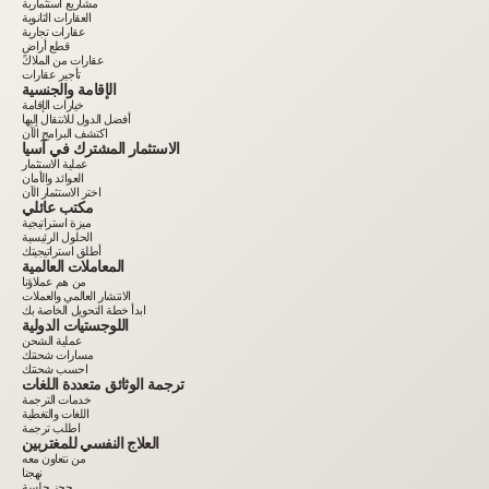
مشاريع استثمارية
العقارات الثانوية
عقارات تجارية
قطع أراضٍ
عقارات من الملاك
تأجير عقارات
الإقامة والجنسية
خيارات الإقامة
أفضل الدول للانتقال إليها
اكتشف البرامج الآن
الاستثمار المشترك في آسيا
عملية الاستثمار
العوائد والأمان
اختر الاستثمار الآن
مكتب عائلي
ميزة استراتيجية
الحلول الرئيسية
أطلق استراتيجيتك
المعاملات العالمية
من هم عملاؤنا
الانتشار العالمي والعملات
ابدأ خطة التحويل الخاصة بك
اللوجستيات الدولية
عملية الشحن
مسارات شحنتك
احسب شحنتك
ترجمة الوثائق متعددة اللغات
خدمات الترجمة
اللغات والتغطية
اطلب ترجمة
العلاج النفسي للمغتربين
من نتعاون معه
نهجنا
حجز جلسة