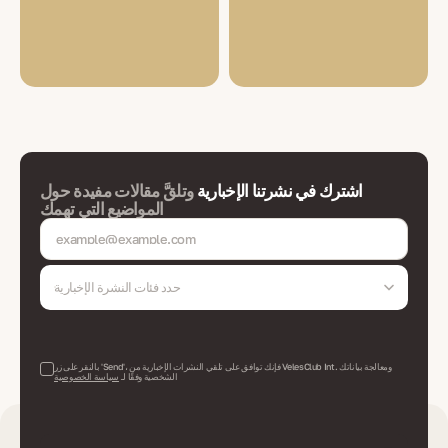
اشترك في نشرتنا الإخبارية
وتلقَّ مقالات مفيدة حول
المواضيع التي تهمك
حدد فئات النشرة الإخبارية
بالنقر على زر 'Send'، فإنك توافق على تلقي النشرات الإخبارية من VelesClub Int. ومعالجة بياناتك
الشخصية وفقًا لـ
سياسة الخصوصية