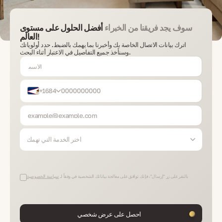
سوف يجد فريقنا من الخبراء
أفضل الحلول على مستوى
العالم!
اترك بيانات الاتصال الخاصة بك وأخبرنا بما يهمك بالضبط. حدد أولوياتك
وسنأخذ جميع التفاصيل في الاعتبار أثناء البحث.
+1684
اختر الخدمة التي تهمك
بالنقر على زر "إرسال"، فإنك توافق على معالجة بياناتك الشخصية في وفقاً لـ
سياسة الخصوصية
احصل على عرض شخصي