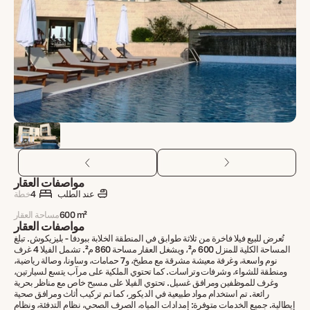
مواصفات العقار
عند الطلب
4
خطة
600 m²
مساحة العقار
مواصفات العقار
تُعرض للبيع فيلا فاخرة من ثلاثة طوابق في المنطقة الخلابة ببودفا - بليزيكوش. تبلغ
المساحة الكلية للمنزل 600 م²، ويشغل العقار مساحة 860 م². تشمل الفيلا 4 غرف
نوم واسعة، وغرفة معيشة مشرقة مع مطبخ، و7 حمامات، وساونا، وصالة رياضية،
ومنطقة للشواء، وشرفات وتراسات. كما تحتوي الملكية على مرآب يتسع لسيارتين،
وغرف للموظفين ومرافق غسيل. تحتوي الفيلا على مسبح خاص مع مناظر بحرية
رائعة. تم استخدام مواد طبيعية في الديكور، كما تم تركيب أثاث ومرافق صحية
إيطالية. جميع الخدمات متوفرة: إمدادات المياه، الصرف الصحي، نظام التدفئة، ونظام