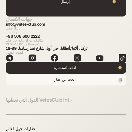
إرسال
جهات الاتصال
info@veles-club.com
أرسل طلبك
أو عرضك
+90 506 600 2222
مكالمات من أي مكان في العالم
الجمعة–الأحد 10:00–21:00
تركيا، ألانيا/أنطاليا، حي أوبا، شارع تشارشامبا، 89-16
العنوان الفعلي
اطلب استشارة
ابحث عن عقار
الدول التي تغطيها VelesClub Int.
عقارات حول العالم