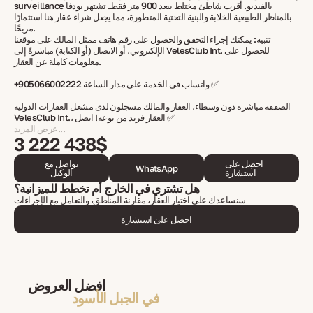
surveillance بالفيديو. أقرب شاطئ مختلط يبعد 900 متر فقط. تشتهر بودفا
بالمناظر الطبيعية الخلابة والبنية التحتية المتطورة، مما يجعل شراء عقار هنا استثمارًا
مربحًا.
تنبيه: يمكنك إجراء التحقق والحصول على رقم هاتف ممثل المالك على موقعنا
الإلكتروني، أو الاتصال (أو الكتابة) مباشرةً إلى VelesClub Int. للحصول على
معلومات كاملة عن العقار.
+905066002222 واتساب في الخدمة على مدار الساعة ✅
الصفقة مباشرة دون وسطاء، العقار والمالك مسجلون لدى مشغل العقارات الدولية
VelesClub Int.، العقار فريد من نوعه! اتصل ✅
عرض المزيد...
3 222 438$
احصل على
تواصل مع
WhatsApp
استشارة
الوكيل
هل تشتري في الخارج أم تخطط للميزانية؟
سنساعدك على اختيار العقار، مقارنة المناطق، والتعامل مع الإجراءات
احصل على استشارة
أفضل العروض
في الجبل الأسود