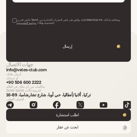
بالنقر على زر 'Send'، فإنك توافق على تلقي النشرات الإخبارية من VelesClub Int. ومعالجة بياناتك
الشخصية وفقًا لـ
سياسة الخصوصية
إرسال
جهات الاتصال
info@veles-club.com
أرسل طلبك
أو عرضك
+90 506 600 2222
مكالمات من أي مكان في العالم
الجمعة–الأحد 10:00–21:00
تركيا، ألانيا/أنطاليا، حي أوبا، شارع تشارشامبا، 89-16
العنوان الفعلي
اطلب استشارة
ابحث عن عقار