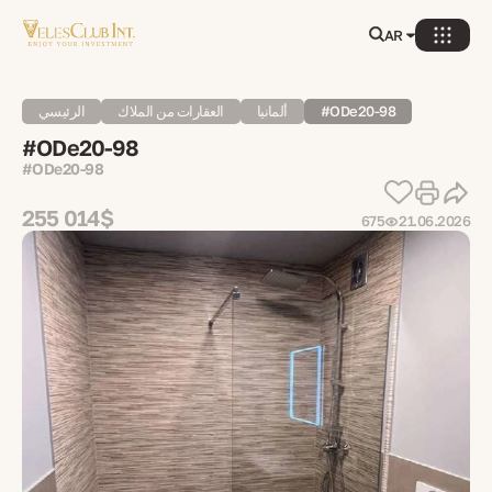
AR
#ODe20-98
ألمانيا
العقارات من الملاك
الرئيسي
#ODe20-98
#ODe20-98
255 014$
675
21.06.2026