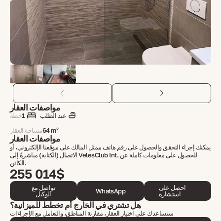
مواصفات العقار
عند الطلب
1
خطة
64 m²
مساحة العقار
مواصفات العقار
يمكنك إجراء التحقق والحصول على رقم هاتف ممثل المالك على موقعنا الإلكتروني، أو
الاتصال (الكتابة) مباشرةً إلى VelesClub Int. للحصول على معلومات كاملة عن
الكائن.
255 014$
احصل على
تواصل مع
WhatsApp
استشارة
الوكيل
هل تشتري في الخارج أم تخطط للميزانية؟
سنساعدك على اختيار العقار، مقارنة المناطق، والتعامل مع الإجراءات