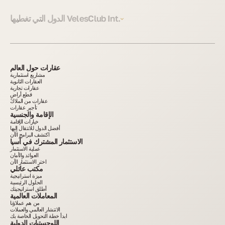
الدول التي تغطيها VelesClub Int.
عقارات حول العالم
مشاريع استثمارية
العقارات الثانوية
عقارات تجارية
قطع أراضٍ
عقارات من الملاك
تأجير عقارات
الإقامة والجنسية
خيارات الإقامة
أفضل الدول للانتقال إليها
اكتشف البرامج الآن
الاستثمار المشترك في آسيا
عملية الاستثمار
العوائد والأمان
اختر الاستثمار الآن
مكتب عائلي
ميزة استراتيجية
الحلول الرئيسية
أطلق استراتيجيتك
المعاملات العالمية
من هم عملاؤنا
الانتشار العالمي والعملات
ابدأ خطة التحويل الخاصة بك
اللوجستيات الدولية