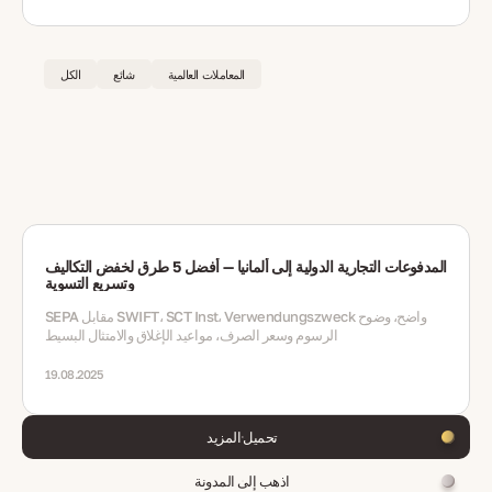
المعاملات العالمية
شائع
الكل
المدفوعات التجارية الدولية إلى ألمانيا — أفضل 5 طرق لخفض التكاليف
وتسريع التسوية
SEPA مقابل SWIFT، SCT Inst، Verwendungszweck واضح، وضوح
الرسوم وسعر الصرف، مواعيد الإغلاق والامتثال البسيط
19.08.2025
تحميل المزيد
اذهب إلى المدونة