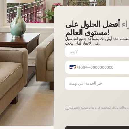
اء
أفضل الحلول على
مستوى العالم!
الضبط. حدد أولوياتك وسنأخذ جميع التفاصيل
في الاعتبار أثناء البحث.
+1684
اختر الخدمة التي تهمك
 معالجة بياناتك الشخصية في وفقاً لـ
سياسة الخصوصية