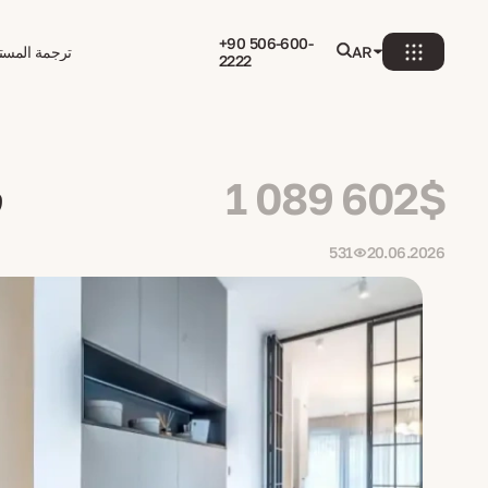
+90 506-600-
AR
ترجمة المستن
2222
1 089 602$
ف
531
20.06.2026