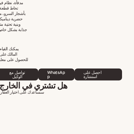
بأشجار السرو، م
حضرية ديناميكية
وبنية تحتية م
جذابة بشكل خاص ن
يمكنك القيا
المالك على م
احصل على
WhatsAp
تواصل مع
استشارة
p
الوكيل
هل تشتري في الخارج 
سنساعدك على اختيار العقار، 