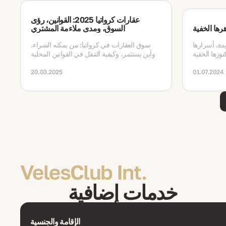
عقارات كرواتيا 2025: القوانين، رؤى
رها الخفية
السوق، ومدى ملاءمة المشتري
دة، أسرارها
سوق العقارات في كرواتيا: من يمكنه الشراء،
وأين يستثمر، وكيفية التنقل في القوانين المحلية
20.03.2025
01.07.2024
VelesClub Int.
خدمات إضافية
الإقامة والجنسية