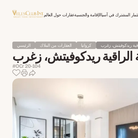
ثمار المشترك في آسيا
الإقامة والجنسية
عقارات حول العالم
العلاج النفسي للمغتربين
اقية ريدكوفيتش، زغرب
كرواتيا
العقارات من الملاك
الرئيسي
 الراقية ريدكوفيتش، زغرب
#OСr 20-104