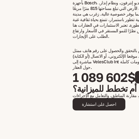
بأجهزة Bosch، مدفأة، نظام فيديو إنترفون، ونظام إنذار.
تحاط قطعة الأرض التي تبلغ مساحتها 815 مترًا مربعًا
ما يوفر خصوصية عالية. زغرب هي مدينة
 تتطور باستمرار، تتمتع بحياة ثقافية غنية
تطورة. تعتبر الاستثمارات في العقارات هنا
ظرًا للنمو المستقر في الأسعار وارتفاع
الطلب على الإيجارات.
م بالتحقق والحصول على رقم هاتف ممثل
وقعنا الإلكتروني، أو الاتصال (أو الكتابة)
مباشرة إلى VelesClub Int للحصول على معلومات كاملة
حول العقار.
1 089 602$
أم تخطط للميزانية؟
مقارنة المناطق، والتعامل مع الإجراءات
احصل على استشارة