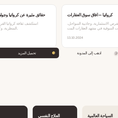
كرواتيا — آفاق سوق العقارات
حقائق مثيرة عن كرواتيا وجواه
رص الاستثمارية، وجاذبية السواحل،
استكشف ثقافة كرواتيا الفري
ات السوقية في مشهد العقارات المت
المنظرية، وكنوزها الخفية.
evolving في كرواتيا.
13.10.2024
اذهب إلى المدونة
تحميل المزيد
السياحة العالمية
العلاج النفسي