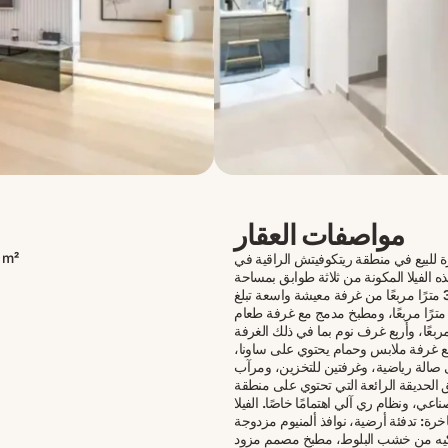
مواصفات العقار
 m²
رة للبيع في منطقة ريتكوفيتش الراقية في
 الفيلا المكونة من ثلاثة طوابق بمساحة
إجمالية تبلغ 380 مترًا مربعًا من غرفة معيشة واسعة تبلغ
ساحتها 40 مترًا مربعًا، ومطبخ مدمج مع غرفة طعام
5 مترًا مربعًا، وأربع غرف نوم بما في ذلك الغرفة
ع غرفة ملابس وحمام يحتوي على ساونا،
ى صالة رياضية، وغرفتين للتخزين، ومرآب
 الحديقة الرائعة التي تحتوي على منطقة
ي، ونظام ري آلي اهتمامًا خاصًا. الفيلا
خرة: تدفئة أرضية، نوافذ ألمنيوم مزدوجة
ركيه من خشب البلوط، مطبخ مصمم مزود