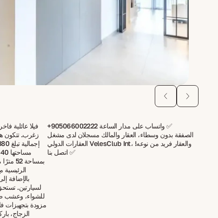
+905066002222 واتساب على مدار الساعة ✅
فيلا عائلية فاخ
الصفقة بدون وسطاء، العقار والمالك مسجلان لدى مشغل
زغرب. تتكون هذه
العقارات الدولي VelesClub Int، والعقار فريد من نوعه!
اتصل بنا ✅
م
بمساحة 2
الرئيسية م
بالإضافة إل
لسيارتين. تستحق
للشواء، وعشب صناع
مزودة بتجهيزات فا
الزجاج، با