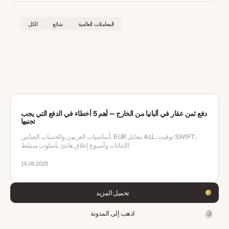
المعاملات العالمية
شائع
الكل
دفع ثمن عقار في ألبانيا من الخارج — أهم 5 أخطاء في الدفع التي يجب
تجنبها
أساسيات العربون والحساب الضامن، EUR مقابل ALL، توقيت SWIFT،
الإثباتات وأسبوع إغلاق هادئ بأسلوب مبسّط
19.08.2025
تحميل المزيد
اذهب إلى المدونة