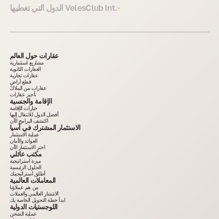
الدول التي تغطيها VelesClub Int.
عقارات حول العالم
مشاريع استثمارية
العقارات الثانوية
عقارات تجارية
قطع أراضٍ
عقارات من الملاك
تأجير عقارات
الإقامة والجنسية
خيارات الإقامة
أفضل الدول للانتقال إليها
اكتشف البرامج الآن
الاستثمار المشترك في آسيا
عملية الاستثمار
العوائد والأمان
اختر الاستثمار الآن
مكتب عائلي
ميزة استراتيجية
الحلول الرئيسية
أطلق استراتيجيتك
المعاملات العالمية
من هم عملاؤنا
الانتشار العالمي والعملات
ابدأ خطة التحويل الخاصة بك
اللوجستيات الدولية
عملية الشحن