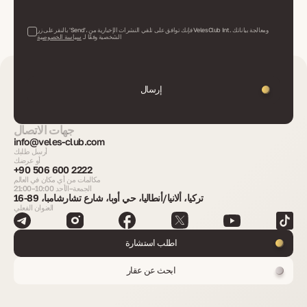
بالنقر على زر 'Send'، فإنك توافق على تلقي النشرات الإخبارية من VelesClub Int. ومعالجة بياناتك
الشخصية وفقًا لـ
سياسة الخصوصية
إرسال
جهات الاتصال
info@veles-club.com
أرسل طلبك
أو عرضك
+90 506 600 2222
مكالمات من أي مكان في العالم
الجمعة–الأحد 10:00–21:00
تركيا، ألانيا/أنطاليا، حي أوبا، شارع تشارشامبا، 89-16
العنوان الفعلي
اطلب استشارة
ابحث عن عقار