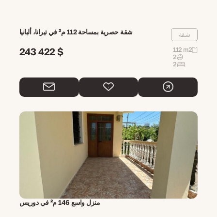
شقة حصرية بمساحة 112 م² في تيرانا، ألبانيا
شقة
243 422 $
112 m2
2
2
منزل واسع 146 م² في دوريس