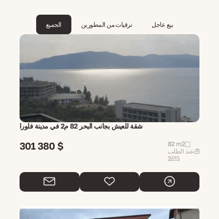
بيع عاجل
ترقيات من المطورين
الجميع
شقة للعيش بجانب البحر 82 م2 في مدينة فلورا
301 380 $
82 m2
عند الطلب
2