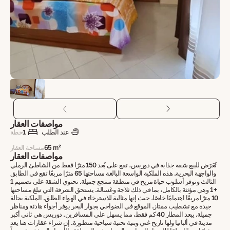
مواصفات العقار
عند الطلب
1
خطة
65 m²
مساحة العقار
مواصفات العقار
تُعَرَض للبيع شقة جذابة في دوريس، تقع على بُعد 150 مترًا فقط من الشاطئ الرملي
والواجهة البحرية. هذه الملكية الواسعة البالغة مساحتها 65 مترًا مربعًا تقع في الطابق
الثالث وتوفر أسلوب حياة مريح في منطقة منتجع جميلة. تحتوي الشقة على تصميم 1
+ 1 وهي مؤثثة بالكامل، بما في ذلك ثلاجة وغسالة. يستحق الشرفة التي تبلغ مساحتها
10 مترًا مربعًا اهتمامًا خاصًا، حيث إنها مثالية للاسترخاء في الهواء الطلق. الملكية بحالة
جيدة مع تشطيب ممتاز. الموقع في الضواحي بجوار البحر يوفر أجواء هادئة ومناظر
جميلة. يبعد المطار 40 كم فقط، مما يسهل على المسافرين. دوريس هي ثاني أكبر
مدينة في ألبانيا ولها تاريخ غني وبنية تحتية سياحية متطورة. إن شراء عقارات هنا يعد