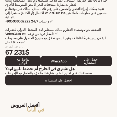
خيارًا مربحًا نظرًا للازدهار السياحي المتزايد في المنطقة والأسعار المنخفضة نسبياً
للعقارات مقارنةً بمنتجعات البحر الأبيض المتوسط الأخرى.
تنبيه: يمكنك إجراء التحقق والحصول على رقم هاتف ممثل المالك عبر موقعنا، أو
الاتصال (أو الكتابة) مباشرةً إلى VelesClub Int. للحصول على معلومات كاملة عن
الملكية.
+905066002222 واتساب 24/7 ✅
الصفقة بدون وسطاء، العقار والمالك مسجلين لدى المشغل الدولي للعقارات
VelesClub Int.، العقار فريد من نوعه! ✅
الإعلان ليس عرضًا عامًا، قد يتغير السعر، تحقق مع مديريّ للحصول على معلومات
محدثة! اتصل ✅
عرض المزيد...
67 231$
احصل على
تواصل مع
WhatsApp
استشارة
الوكيل
هل تشتري في الخارج أم تخطط للميزانية؟
سنساعدك على اختيار العقار، مقارنة المناطق، والتعامل مع الإجراءات
احصل على استشارة
أفضل العروض
في ألبانيا