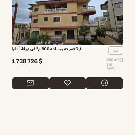
فيلا فسيحة بمساحة 800 م² في تيرانا، ألبانيا
فيلا
1 738 726 $
800 m2
3
8