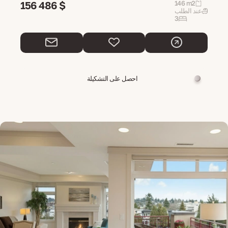
156 486 $
146 m2
عند الطلب
3
احصل على التشكيلة