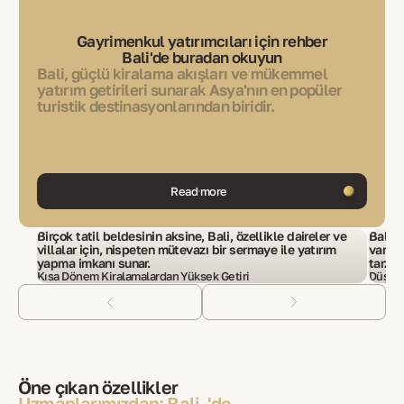
Gayrimenkul yatırımcıları için rehber
Bali'de buradan okuyun
Bali, güçlü kiralama akışları ve mükemmel
yatırım getirileri sunarak Asya'nın en popüler
turistik destinasyonlarından biridir.
Read more
Birçok tatil beldesinin aksine, Bali, özellikle daireler ve
Bali, 
villalar için, nispeten mütevazı bir sermaye ile yatırım
varlık
yapma imkanı sunar.
tarzı y
Kısa Dönem Kiralamalardan Yüksek Getiri
Düşük 
Öne çıkan özellikler
Uzmanlarımızdan: Bali, 'de