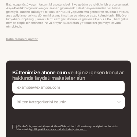
Bali, olağanüstü yaşam tarzını, kira potansiyelini ve gelişim esnekliğini bir arada sunarak
Asya-Pasifik bölgesinin en çok aranan gayrimenkul destinasyonlarından biri haline
gelmiştir. Yabancı mülkiyeti dikkatli bir hukuki yapılandırma gerektirse de, kiralık villalar,
arsa geliştirme ve kısa dönem kiralama fırsatları son derece cazip kalmaktadır. Büyüyen
bir yabancı topluluğu, sürekli bir turizm geri dönüşü ve gelişen altyapı ile Bali, hem getiri
hem de tropik bir cennette inziva arayan uluslararası yatırımcıları çekmeye devam
etmektedir.
Daha fazlasını göster
Bültenimize abone olun
ve ilginizi çeken konular
hakkında faydalı makaleler alın
Bülten kategorilerini belirtin
‘Gönder’ düğmesine tıklayarak VelesClub Int.'ten bülten almayı ve kişisel verilerinizin
işlenmesini
gizlilik politikası uyarınca kabul etmiş olursunuz