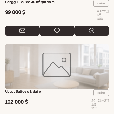
Canggu, Bali'de 40 m² şık daire
daire
99 000 $
40 m2
1
1
Ubud, Bali'de şık daire
daire
102 000 $
30 - 71 m2
1
1