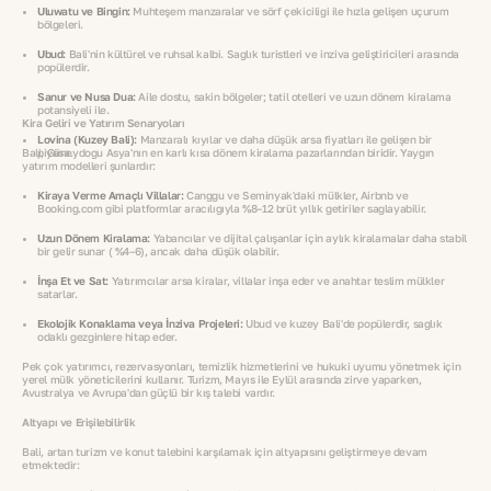
Uluwatu ve Bingin:
Muhteşem manzaralar ve sörf çekiciliği ile hızla gelişen uçurum
bölgeleri.
Ubud:
Bali'nin kültürel ve ruhsal kalbi. Sağlık turistleri ve inziva geliştiricileri arasında
popülerdir.
Sanur ve Nusa Dua:
Aile dostu, sakin bölgeler; tatil otelleri ve uzun dönem kiralama
potansiyeli ile.
Kira Geliri ve Yatırım Senaryoları
Lovina (Kuzey Bali):
Manzaralı kıyılar ve daha düşük arsa fiyatları ile gelişen bir
Bali, Güneydoğu Asya'nın en karlı kısa dönem kiralama pazarlarından biridir. Yaygın
piyasa.
yatırım modelleri şunlardır:
Kiraya Verme Amaçlı Villalar:
Canggu ve Seminyak'daki mülkler, Airbnb ve
Booking.com gibi platformlar aracılığıyla %8–12 brüt yıllık getiriler sağlayabilir.
Uzun Dönem Kiralama:
Yabancılar ve dijital çalışanlar için aylık kiralamalar daha stabil
bir gelir sunar ( %4–6), ancak daha düşük olabilir.
İnşa Et ve Sat:
Yatırımcılar arsa kiralar, villalar inşa eder ve anahtar teslim mülkler
satarlar.
Ekolojik Konaklama veya İnziva Projeleri:
Ubud ve kuzey Bali'de popülerdir, sağlık
odaklı gezginlere hitap eder.
Pek çok yatırımcı, rezervasyonları, temizlik hizmetlerini ve hukuki uyumu yönetmek için
yerel mülk yöneticilerini kullanır. Turizm, Mayıs ile Eylül arasında zirve yaparken,
Avustralya ve Avrupa'dan güçlü bir kış talebi vardır.
Altyapı ve Erişilebilirlik
Bali, artan turizm ve konut talebini karşılamak için altyapısını geliştirmeye devam
etmektedir: