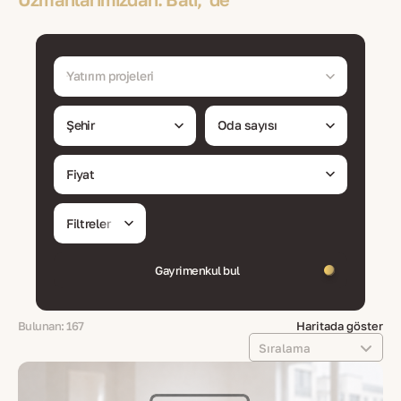
Yatırım projeleri
Şehir
Oda sayısı
Fiyat
Filtreler
Gayrimenkul bul
Bulunan: 167
Haritada göster
Sıralama