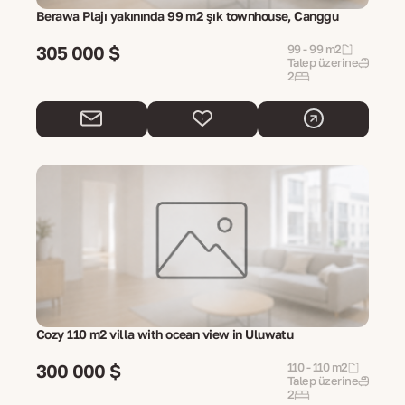
Berawa Plajı yakınında 99 m2 şık townhouse, Canggu
305 000 $
99 - 99 m2
Talep üzerine
2
Cozy 110 m2 villa with ocean view in Uluwatu
300 000 $
110 - 110 m2
Talep üzerine
2