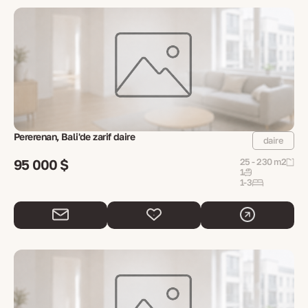
Pererenan, Bali'de zarif daire
daire
95 000 $
25 - 230 m2
1
1-3