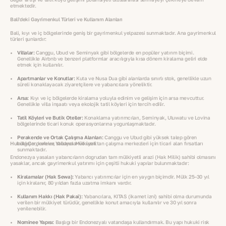
etmektedir.
Bali'deki Gayrimenkul Türleri ve Kullanım Alanları
Bali, kıyı ve iç bölgelerinde geniş bir gayrimenkul yelpazesi sunmaktadır. Ana gayrimenkul
türleri şunlardır:
Villalar:
Canggu, Ubud ve Seminyak gibi bölgelerde en popüler yatırım biçimi.
Genellikle Airbnb ve benzeri platformlar aracılığıyla kısa dönem kiralama geliri elde
etmek için kullanılır.
Apartmanlar ve Konutlar:
Kuta ve Nusa Dua gibi alanlarda sınırlı stok, genellikle uzun
süreli konaklayacak ziyaretçilere ve yabancılara yöneliktir.
Arsa:
Kıyı ve iç bölgelerde kiralama yoluyla edinim ve gelişim için arsa mevcuttur.
Genellikle villa inşaatı veya ekolojik tatil köyleri için tercih edilir.
Tatil Köyleri ve Butik Oteller:
Konaklama yatırımcıları, Seminyak, Uluwatu ve Lovina
bölgelerinde ticari konuk operasyonlarına yoğunlaşmaktadır.
Perakende ve Ortak Çalışma Alanları:
Canggu ve Ubud gibi yüksek talep gören
Hukuki Çerçeve ve Yabancı Mülkiyeti
bölgeler, kafeler, stüdyolar ve uzaktan çalışma merkezleri için ticari alan fırsatları
sunmaktadır.
Endonezya yasaları yabancıların doğrudan tam mülkiyetli arazi (Hak Milik) sahibi olmasını
yasaklar, ancak gayrimenkul yatırımı için çeşitli hukuki yapılar bulunmaktadır:
Kiralamalar (Hak Sewa):
Yabancı yatırımcılar için en yaygın biçimdir. Mülk 25–30 yıl
için kiralanır, 80 yıldan fazla uzatma imkanı vardır.
Kullanım Hakkı (Hak Pakai):
Yabancılara, KITAS (ikamet izni) sahibi olma durumunda
verilen bir mülkiyet türüdür, genellikle konut amacıyla kullanılır ve 30 yıl sonra
yenilenebilir.
Nominee Yapısı:
Başlığı bir Endonezyalı vatandaşa kullandırmak. Bu yapı hukuki risk