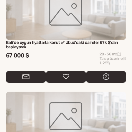
Bali'de uygun fiyatlarla konut ✅ Ubud'daki daireler 67k $'dan
başlayarak
67 000 $
28 - 56 m2
Talep üzerine
1-2