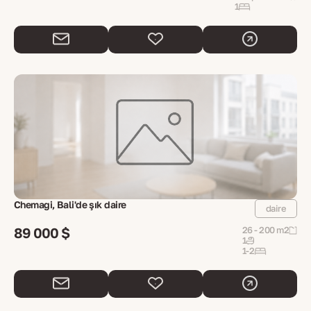
1
Chemagi, Bali'de şık daire
daire
89 000 $
26 - 200 m2
1
1-2