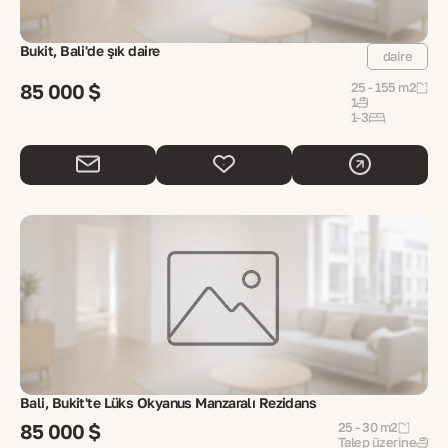
Bukit, Bali'de şık daire
daire
85 000 $
25 - 155 m2
1
1-3
Bali, Bukit'te Lüks Okyanus Manzaralı Rezidans
85 000 $
25 - 30 m2
Talep üzerine