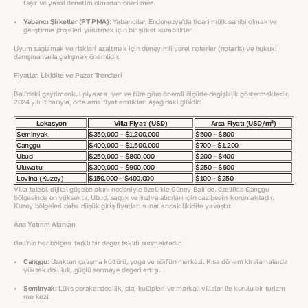
taşır ve yasal denetim olmadan önerilmez.
Yabancı Şirketler (PT PMA):
Yabancılar, Endonezya'da ticari mülk sahibi olmak ve
geliştirme projeleri yürütmek için bir şirket kurabilirler.
Uyum sağlamak ve riskleri azaltmak için deneyimli yerel noterler (notaris) ve hukuki
danışmanlarla çalışmak önemlidir.
Fiyatlar, Likidite ve Pazar Trendleri
Bali'deki gayrimenkul piyasası, yer ve türe göre önemli ölçüde değişiklik göstermektedir.
2024 yılı itibarıyla, ortalama fiyat aralıkları aşağıdaki gibidir:
Lokasyon
Villa Fiyatı (USD)
Arsa Fiyatı (USD/m²)
Seminyak
$350,000 – $1,200,000
$500 – $800
Canggu
$400,000 – $1,500,000
$700 – $1,200
Ubud
$250,000 – $800,000
$200 – $400
Uluwatu
$300,000 – $900,000
$250 – $600
Lovina (Kuzey)
$150,000 – $400,000
$100 – $250
Villa talebi, dijital göçebe akını nedeniyle özellikle Güney Bali’de, özellikle Canggu
bölgesinde en yüksektir. Ubud, sağlık ve inziva alıcıları için cazibesini korumaktadır.
Kuzey bölgeleri daha düşük giriş fiyatları sunar ancak likidite yavaştır.
Ana Yatırım Alanları
Bali'nin her bölgesi farklı bir değer teklifi sunmaktadır:
Canggu:
Uzaktan çalışma kültürü, yoga ve sörfün merkezi. Kısa dönem kiralamalarda
yüksek doluluk, güçlü sermaye değeri artışı.
Seminyak:
Lüks perakendecilik, plaj kulüpleri ve markalı villalar ile kurulu bir turizm
merkezi.