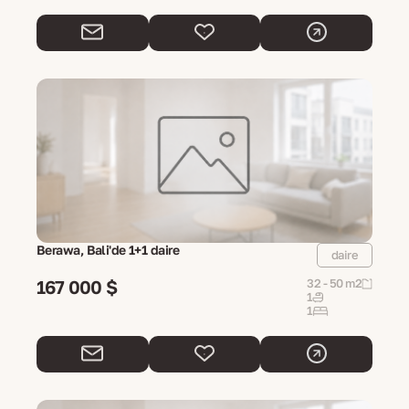
Berawa, Bali'de 1+1 daire
daire
167 000 $
32 - 50 m2
1
1