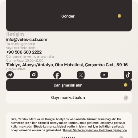
Gönder
İletişim
info@veles-club.com
Talebinizi gönderin
veya teklifinizi iletin
+90 506 600 2222
Dünyanın her yerinden aramalar
Cuma-Pazar 10:00–21:00
Türkiye, Alanya/Antalya, Oba Mahallesi, Çarşamba Cad., 89-16
Gerçek adres
Danışmanlık alın
Gayrimenkul bulun
VelesClub Int.'in kapsadığı ülkeler
Site, Yandex Metrika ve Google Analytics web analitik hizmetlerine bağlıdır. Bu
hizmetler, sizin için sitedeki deneyimi en konforlu hale getirmek amacıyla çerezler
kullanmaktadır. Sitede kalmanız, kişisel verilerin işlenmesi için belirtilen şartlarda
onay vermeniz anlamına gelmektedir.
Kişisel Verilerin İşlenmesi Politikası gereğince
TAMAM