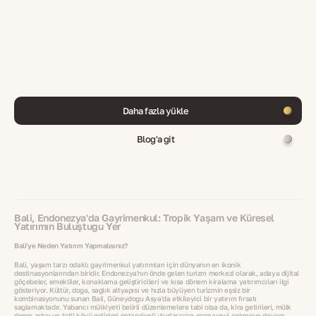
Daha fazla yükle
Blog'a git
Bali, Endonezya'da Gayrimenkul: Tropik Yaşam ve Küresel
Yatırımın Buluştuğu Yer
Bali'ye Neden Yatırım Yapmalısınız?
Bali, yaşam tarzı odaklı gayrimenkul yatırımları için dünyanın en ikonik
destinasyonlarından biridir. Endonezya'nın önde gelen turizm merkezi olarak, adaya dijital
göçebeler, emekliler, konaklama geliştiricileri ve kısa dönem kiralama yatırımcıları ilgi
gösteriyor. Kültür, doğa, sağlık altyapısı ve hızla büyüyen turizmin eşsiz bir
kombinasyonunu sunan Bali, Güneydoğu Asya'da etkileyici bir yatırım fırsatı
sağlamaktadır. Yabancı mülkiyeti belirli düzenlemelere tabi olsa da, kira getirileri, mülk
değer artışı ve tatil köyü gelişimi potansiyeli uluslararası sermayeyi çekmeye devam