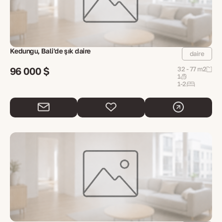
Kedungu, Bali'de şık daire
daire
96 000 $
32 - 77 m2
1
1-2