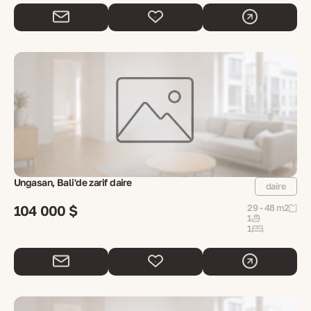
Ungasan, Bali'de zarif daire
daire
104 000 $
29 - 48 m2
1
1