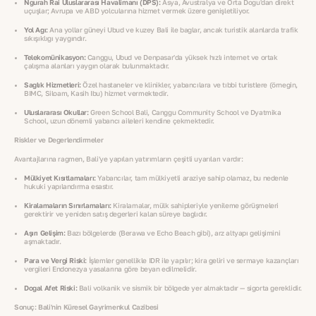
Ngurah Rai Uluslararası Havalimanı (DPS):
Asya, Avustralya ve Orta Doğu'dan direkt
uçuşlar; Avrupa ve ABD yolcularına hizmet vermek üzere genişletiliyor.
Yol Ağı:
Ana yollar güneyi Ubud ve kuzey Bali ile bağlar, ancak turistik alanlarda trafik
sıkışıklığı yaygındır.
Telekomünikasyon:
Canggu, Ubud ve Denpasar'da yüksek hızlı internet ve ortak
çalışma alanları yaygın olarak bulunmaktadır.
Sağlık Hizmetleri:
Özel hastaneler ve klinikler, yabancılara ve tıbbi turistlere (örneğin,
BIMC, Siloam, Kasih Ibu) hizmet vermektedir.
Uluslararası Okullar:
Green School Bali, Canggu Community School ve Dyatmika
School, uzun dönemli yabancı aileleri kendine çekmektedir.
Riskler ve Değerlendirmeler
Avantajlarına rağmen, Bali'ye yapılan yatırımların çeşitli uyarıları vardır:
Mülkiyet Kısıtlamaları:
Yabancılar, tam mülkiyetli araziye sahip olamaz, bu nedenle
hukuki yapılandırma esastır.
Kiralamaların Sınırlamaları:
Kiralamalar, mülk sahipleriyle yenileme görüşmeleri
gerektirir ve yeniden satış değerleri kalan süreye bağlıdır.
Aşırı Gelişim:
Bazı bölgelerde (Berawa ve Echo Beach gibi), arz altyapı gelişimini
aşmaktadır.
Para ve Vergi Riski:
İşlemler genellikle IDR ile yapılır; kira geliri ve sermaye kazançları
vergileri Endonezya yasalarına göre beyan edilmelidir.
Doğal Afet Riski:
Bali volkanik ve sismik bir bölgede yer almaktadır — sigorta gereklidir.
Sonuç: Bali'nin Küresel Gayrimenkul Cazibesi