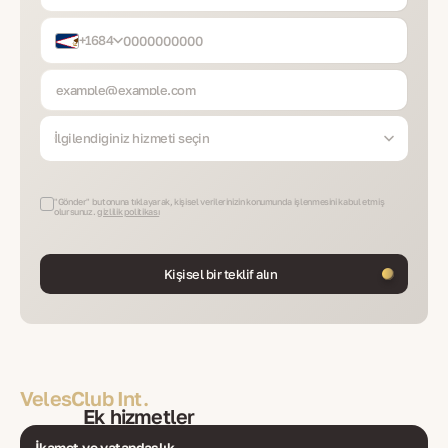
+1684
İlgilendiğiniz hizmeti seçin
"Gönder" butonuna tıklayarak, kişisel verilerinizin konumunda işlenmesini kabul etmiş
olursunuz.
gizlilik politikası
Kişisel bir teklif alın
VelesClub Int.
Ek hizmetler
İkamet ve vatandaşlık