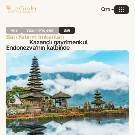
TR
Ana
Yatırım Projeleri
Bali
Bali Yatırım İmkanları
Kazançlı gayrimenkul
Endonezya'nın kalbinde