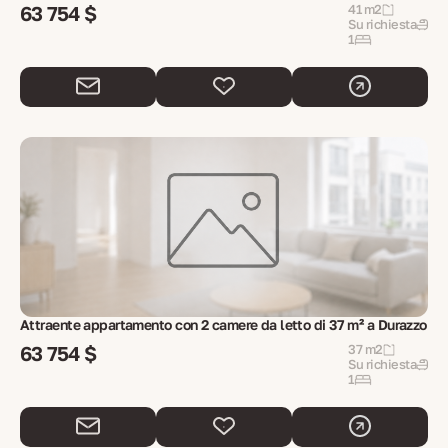
63 754 $
41 m2
Su richiesta
1
Attraente appartamento con 2 camere da letto di 37 m² a Durazzo
63 754 $
37 m2
Su richiesta
1