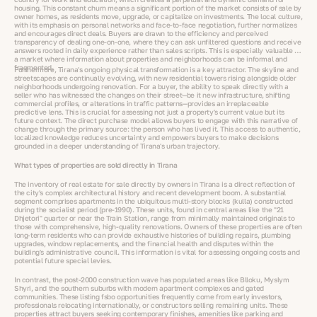
housing. This constant churn means a significant portion of the market consists of sale by
owner homes, as residents move, upgrade, or capitalize on investments. The local culture,
with its emphasis on personal networks and face-to-face negotiation, further normalizes
and encourages direct deals. Buyers are drawn to the efficiency and perceived
transparency of dealing one-on-one, where they can ask unfiltered questions and receive
answers rooted in daily experience rather than sales scripts. This is especially valuable in
a market where information about properties and neighborhoods can be informal and
fragmented.
Furthermore, Tirana's ongoing physical transformation is a key attractor. The skyline and
streetscapes are continually evolving, with new residential towers rising alongside older
neighborhoods undergoing renovation. For a buyer, the ability to speak directly with a
seller who has witnessed the changes on their street—be it new infrastructure, shifting
commercial profiles, or alterations in traffic patterns—provides an irreplaceable
predictive lens. This is crucial for assessing not just a property's current value but its
future context. The direct purchase model allows buyers to engage with this narrative of
change through the primary source: the person who has lived it. This access to authentic,
localized knowledge reduces uncertainty and empowers buyers to make decisions
grounded in a deeper understanding of Tirana's urban trajectory.
What types of properties are sold directly in Tirana
The inventory of real estate for sale directly by owners in Tirana is a direct reflection of
the city's complex architectural history and recent development boom. A substantial
segment comprises apartments in the ubiquitous multi-story blocks (kulla) constructed
during the socialist period (pre-1990). These units, found in central areas like the "21
Dhjetori" quarter or near the Train Station, range from minimally maintained originals to
those with comprehensive, high-quality renovations. Owners of these properties are often
long-term residents who can provide exhaustive histories of building repairs, plumbing
upgrades, window replacements, and the financial health and disputes within the
building's administrative council. This information is vital for assessing ongoing costs and
potential future special levies.
In contrast, the post-2000 construction wave has populated areas like Blloku, Myslym
Shyri, and the southern suburbs with modern apartment complexes and gated
communities. These listing fsbo opportunities frequently come from early investors,
professionals relocating internationally, or constructors selling remaining units. These
properties attract buyers seeking contemporary finishes, amenities like parking and