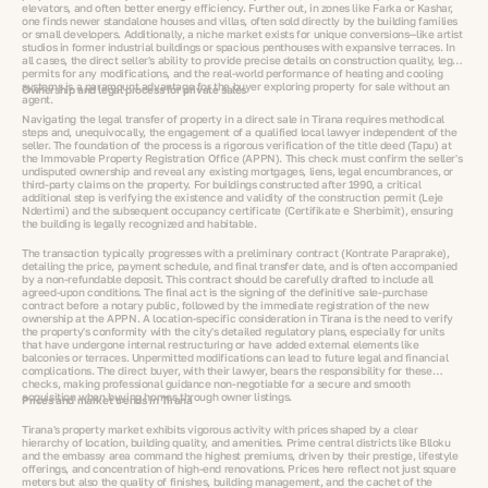
elevators, and often better energy efficiency. Further out, in zones like Farka or Kashar,
one finds newer standalone houses and villas, often sold directly by the building families
or small developers. Additionally, a niche market exists for unique conversions—like artist
studios in former industrial buildings or spacious penthouses with expansive terraces. In
all cases, the direct seller's ability to provide precise details on construction quality, legal
permits for any modifications, and the real-world performance of heating and cooling
systems is a paramount advantage for the buyer exploring property for sale without an
Ownership and legal process for private sales
agent.
Navigating the legal transfer of property in a direct sale in Tirana requires methodical
steps and, unequivocally, the engagement of a qualified local lawyer independent of the
seller. The foundation of the process is a rigorous verification of the title deed (Tapu) at
the Immovable Property Registration Office (APPN). This check must confirm the seller's
undisputed ownership and reveal any existing mortgages, liens, legal encumbrances, or
third-party claims on the property. For buildings constructed after 1990, a critical
additional step is verifying the existence and validity of the construction permit (Leje
Ndertimi) and the subsequent occupancy certificate (Certifikate e Sherbimit), ensuring
the building is legally recognized and habitable.
The transaction typically progresses with a preliminary contract (Kontrate Paraprake),
detailing the price, payment schedule, and final transfer date, and is often accompanied
by a non-refundable deposit. This contract should be carefully drafted to include all
agreed-upon conditions. The final act is the signing of the definitive sale-purchase
contract before a notary public, followed by the immediate registration of the new
ownership at the APPN. A location-specific consideration in Tirana is the need to verify
the property's conformity with the city's detailed regulatory plans, especially for units
that have undergone internal restructuring or have added external elements like
balconies or terraces. Unpermitted modifications can lead to future legal and financial
complications. The direct buyer, with their lawyer, bears the responsibility for these
checks, making professional guidance non-negotiable for a secure and smooth
acquisition when buying homes through owner listings.
Prices and market trends in Tirana
Tirana's property market exhibits vigorous activity with prices shaped by a clear
hierarchy of location, building quality, and amenities. Prime central districts like Blloku
and the embassy area command the highest premiums, driven by their prestige, lifestyle
offerings, and concentration of high-end renovations. Prices here reflect not just square
meters but also the quality of finishes, building management, and the cachet of the