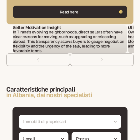
Read here
Seller Motivation Insight
Utilit
In Tirana's evolving neighborhoods, direct sellers often have
Owners 
clear reasons for moving, such as upgrading or relocating
heatin
abroad. This transparency allows buyers to gauge negotiation
blocks
flexibility and the urgency of the sale, leading to more
annual 
favorable terms.
Caratteristiche principali
in Albania, dai nostri specialisti
Immobili di proprietari
Locali
Prezzo