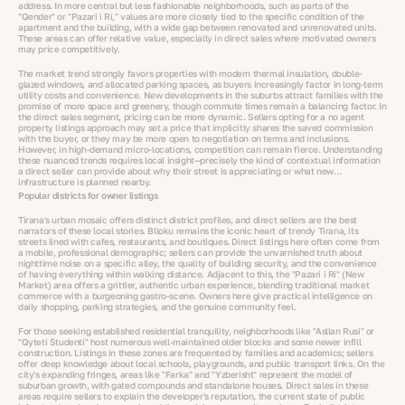
address. In more central but less fashionable neighborhoods, such as parts of the
"Qender" or "Pazari i Ri," values are more closely tied to the specific condition of the
apartment and the building, with a wide gap between renovated and unrenovated units.
These areas can offer relative value, especially in direct sales where motivated owners
may price competitively.
The market trend strongly favors properties with modern thermal insulation, double-
glazed windows, and allocated parking spaces, as buyers increasingly factor in long-term
utility costs and convenience. New developments in the suburbs attract families with the
promise of more space and greenery, though commute times remain a balancing factor. In
the direct sales segment, pricing can be more dynamic. Sellers opting for a no agent
property listings approach may set a price that implicitly shares the saved commission
with the buyer, or they may be more open to negotiation on terms and inclusions.
However, in high-demand micro-locations, competition can remain fierce. Understanding
these nuanced trends requires local insight—precisely the kind of contextual information
a direct seller can provide about why their street is appreciating or what new
infrastructure is planned nearby.
Popular districts for owner listings
Tirana's urban mosaic offers distinct district profiles, and direct sellers are the best
narrators of these local stories. Blloku remains the iconic heart of trendy Tirana, its
streets lined with cafes, restaurants, and boutiques. Direct listings here often come from
a mobile, professional demographic; sellers can provide the unvarnished truth about
nighttime noise on a specific alley, the quality of building security, and the convenience
of having everything within walking distance. Adjacent to this, the "Pazari i Ri" (New
Market) area offers a grittier, authentic urban experience, blending traditional market
commerce with a burgeoning gastro-scene. Owners here give practical intelligence on
daily shopping, parking strategies, and the genuine community feel.
For those seeking established residential tranquility, neighborhoods like "Asllan Rusi" or
"Qyteti Studenti" host numerous well-maintained older blocks and some newer infill
construction. Listings in these zones are frequented by families and academics; sellers
offer deep knowledge about local schools, playgrounds, and public transport links. On the
city's expanding fringes, areas like "Farka" and "Yzberisht" represent the model of
suburban growth, with gated compounds and standalone houses. Direct sales in these
areas require sellers to explain the developer's reputation, the current state of public