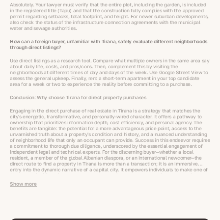
Absolutely. Your lawyer must verify that the entire plot, including the garden, is included
in the registered title (Tapu) and that the construction fully complies with the approved
permit regarding setbacks, total footprint, and height. For newer suburban developments,
also check the status of the infrastructure connection agreements with the municipal
water and sewage authorities.
How can a foreign buyer, unfamiliar with Tirana, safely evaluate different neighborhoods
through direct listings?
Use direct listings as a research tool. Compare what multiple owners in the same area say
about daily life, costs, and pros/cons. Then, complement this by visiting the
neighborhoods at different times of day and days of the week. Use Google Street View to
assess the general upkeep. Finally, rent a short-term apartment in your top candidate
area for a week or two to experience the reality before committing to a purchase.
Conclusion: Why choose Tirana for direct property purchases
Engaging in the direct purchase of real estate in Tirana is a strategy that matches the
city's energetic, transformative, and personally-wired character. It offers a pathway to
ownership that prioritizes information depth, cost efficiency, and personal agency. The
benefits are tangible: the potential for a more advantageous price point, access to the
unvarnished truth about a property's condition and history, and a nuanced understanding
of neighborhood life that only an occupant can provide. Success in this endeavor requires
a commitment to thorough due diligence, underscored by the essential engagement of
independent legal and technical experts. For the discerning buyer—whether a local
resident, a member of the global Albanian diaspora, or an international newcomer—the
direct route to find a property in Tirana is more than a transaction; it is an immersive
entry into the dynamic narrative of a capital city. It empowers individuals to make one of
life's most significant investments based on clarity, context, and a direct connection to
the very fabric of urban life.
Show more