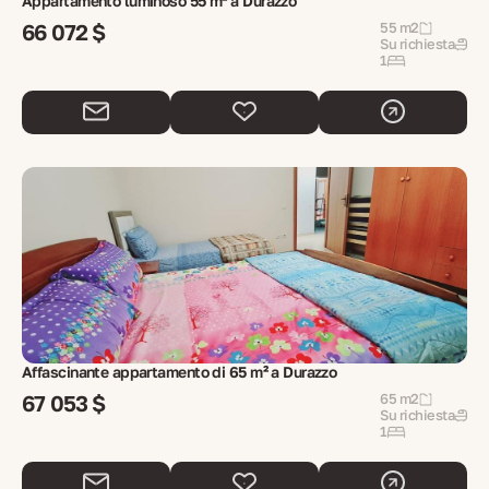
Appartamento luminoso 55 m² a Durazzo
66 072 $
55 m2
Su richiesta
1
Affascinante appartamento di 65 m² a Durazzo
67 053 $
65 m2
Su richiesta
1