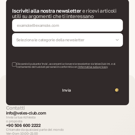
Iscriviti alla nostra newsletter
e ricevi articoli
utili su argomenti che ti interessano
Seleziona le categorie della newsletter
Cliccando il pulsante 'Invia', acconsenti a ricevere le newsletter da VelesClub Int. e al
trattamento dei tuoi dati personali in conformità con
l'informativa sulla privacy
Invia
Contatti
info@veles-club.com
Invia la tua richiesta
o proposta
+90 506 600 2222
Chiamate da qualsiasi parte del mondo
Ven-Dom 10:00–21:00