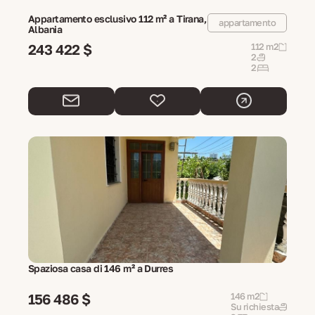
Appartamento esclusivo 112 m² a Tirana,
appartamento
Albania
243 422 $
112 m2
2
2
Spaziosa casa di 146 m² a Durres
156 486 $
146 m2
Su richiesta