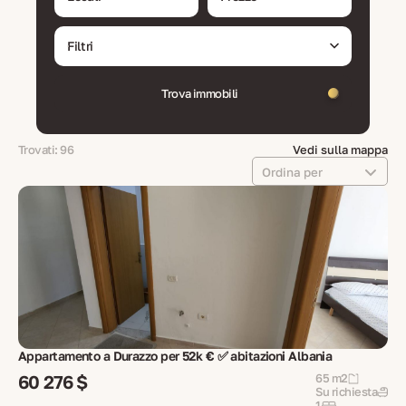
Filtri
Trova immobili
Trovati: 96
Vedi sulla mappa
Ordina per
Appartamento a Durazzo per 52k € ✅ abitazioni Albania
60 276 $
65 m2
Su richiesta
1