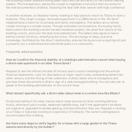
the building's water pressure during peak hours and the efficiency of the central heating
system. This transparency allows the couple to negotiate a fair price that accounts for
the well-documented condition, finalizing the deal with their lawyer with high confidence.
In another example, an Albanian family residing in Italy plans to return to Tirana to start a
business. They target a larger, renovated apartment in a 1980s block in the "Ali Demi"
neighborhood, known for its schools and family atmosphere. The sellers are a retired
couple moving to a smaller house. Through extended conversations, the buying family
learns about the building's recent facade insulation project, the proactive nature of the
building council, and even the best local pediatrician. The sellers also agree to leave
behind certain furniture, simplifying the move. This exchange of deep, practical
knowledge, facilitated by the direct relationship, ensures the buyers are acquiring not just
a property but a understood and welcomed place in a community.
Frequently asked questions
How do I confirm the financial stability of a building's administrative council when buying
a direct-sale apartment in an older Tirana block?
Request to see the official minutes of the last year's council meetings and the annual
financial statements. Look for discussions of major repair funds, outstanding debts from
other owners, and the timing of fee collection. A direct seller who is transparent and
provides these documents is often a sign of a well-managed building. You can also ask to
speak to the building administrator or the council head.
What should I specifically ask a direct seller about noise in a central area like Blloku?
Go beyond asking if it's noisy. Inquire about noise sources by time: morning delivery
trucks, afternoon cafe crowds, weekend nightlife bass. Ask if the apartment's windows
are original or upgraded to double-glazing, and how effective they are. Request a viewing
on a Friday or Saturday evening to experience it firsthand. The owner's willingness to
accommodate this is telling.
Are there extra steps to verify legality for a house with a large garden in the Tirana
suburbs sold directly by the builder?