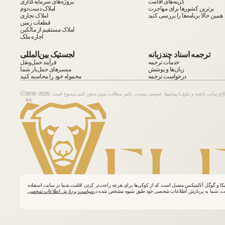
گزینه‌های اقامت
پروژه‌های سرمایه‌گذاری
برترین کشورها برای مهاجرت
املاک دست‌دوم
همین حالا برنامه‌ها را بررسی کنید
املاک تجاری
قطعات زمین
املاک مستقیم از مالکین
اجاره ملک
ترجمه اسناد چندزبانه
لجستیک بین‌المللی
خدمات ترجمه
فرآیند حمل‌ونقل
زبان‌ها و پوشش
مسیرهای حمل‌بار شما
درخواست ترجمه
محموله خود را محاسبه کنید
2015–2025. کلیه اطلاعات درج‌شده در سایت صرفاً جنبه اطلاع‌رسانی داشته و تبلیغ یا پیشنهاد عمومی نیست. تکثیر مطالب بدون مجوز کتبی ممنوع است. VelesClub
Int.
ا و گوگل آنالیتیکس متصل است که از کوکی‌ها برای هرچه راحت‌تر کردن اقامت شما در سایت استفاده
 سایت، شما به پردازش اطلاعات شخصی خود طبق شیوه مشخص شده در
سیاست پردازش اطلاعات شخصی