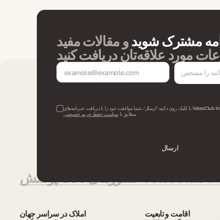
امه مشترک شوید
و مقالات مفید
ات مورد علاقه‌تان دریافت کنید
رنامه را مشخص
کنید
با کلیک روی دکمه 'ارسال'، شما موافقت خود را با دریافت خبرنامه‌های VelesClub Int. و پردازش داده‌های شخصی‌تان
مطابق با
سیاست حفظ حریم خصوصی
ارسال
رهای تحت پوشش VelesClub Int.
اقامت و تابعیت
املاک در سراسر جهان