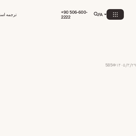
+90 506-600-
FA
ترجمه اسنا
2222
585
۱۴۰۵/۳/۲۹