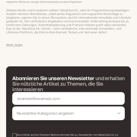
Integrierter Mehrwert, weniger Zwischenparteien, bessere Ergebnisse
Globale Käufer und Investoren wählen VelesClub Int., weil wir Fragmentierung beseitigen.
Anstatt mehrere Dienstleister, unbekannte Regularien und ungeprüfte Ratschläge zu
jonglieren, agieren Sie in einem Ökosystem, das für internationale Immobilie und Lifestyle
gestaltet ist. Von verifizierten Angeboten und kommerzieller Underwriting‑Analyse bis zu
konformen Zahlungen, Aufenthaltsplanung und Premium‑Reisen greift alles ineinander.
Das ist der VelesClub Int.‑Vorteil — eine verlässliche, internationale Immobilien‑ und
Lifestyle‑Plattform, die End‑to‑End‑Klarheit, Tempo und Vertrauen liefert.
Mehr lesen
Abonnieren Sie unseren Newsletter
und erhalten
Sie nützliche Artikel zu Themen, die Sie
interessieren
Newsletter-Kategorien angeben
Durch Klick auf den 'Senden'-Button stimmen Sie zu, Newsletter von VelesClub Int. zu