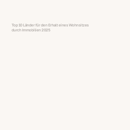
Top 10 Länder für den Erhalt einer
Aufenthaltsgenehmigung durch Immobilien
2025
Top 10 Länder für den Erhalt eines Wohnsitzes
durch Immobilien 2025