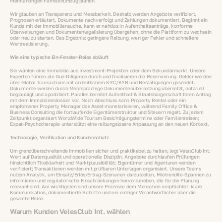
mehrländrigen Familienumzug planen.
Wir glauben an Transparenz und Messbarkeit. Deshalb werden Angebote verifiziert,
Prognosen erläutert, Dokumente nachverfolgt und Zahlungen dokumentiert. Beginnt ein
Kunde mit der Immobiliensuche, kann er nahtlos in Aufenthaltsanträge, konforme
Überweisungen und Dokumentenlegalisierung übergehen, ohne die Plattform zu wechseln
oder neu zu starten. Das Ergebnis: geringere Reibung, weniger Fehler und schnellere
Wertrealisierung.
Wie eine typische Ein‑Fenster‑Reise abläuft
Sie wählen eine Immobilie aus Investment‑Projekten oder dem Sekundärmarkt. Unsere
Experten führen die Due‑Diligence durch und finalisieren die Reservierung. Gelder werden
über Global Transactions mit ordentlichem KYC/KYB und Bestätigungen gesendet.
Dokumente werden durch Mehrsprachige Dokumentenübersetzung übersetzt, notariell
beglaubigt und apostilliert. Parallel bereitet Aufenthalt & Staatsbürgerschaft Ihren Antrag
mit dem Immobiliendossier vor. Nach Abschluss kann Property Rental oder ein
empfohlener Property Manager das Asset monetarisieren, während Family Office &
Business Consulting die fortlaufende Eigentümerstruktur und Steuern regelt. Zu jedem
Zeitpunkt organisiert WorldWide Tourism Besichtigungstermine oder Familienreisen;
Expat‑Psychotherapie unterstützt eine reibungslosere Anpassung an den neuen Kontext.
Technologie, Verifikation und Kundenschutz
Um grenzüberschreitende Immobilien sicher und praktikabel zu halten, legt VelesClub Int.
Wert auf Datenqualität und operationelle Disziplin. Angebote durchlaufen Prüfungen
hinsichtlich Titelklarheit und Marktplausibilität; Eigentümer und Agenturen werden
verifiziert; Transaktionen werden mit prüfbaren Unterlagen organisiert. Unsere Teams
nutzen Analytik, um Einsatz/Erlös/Ertrag‑Szenarien darzustellen, Mietrendite‑Spannen zu
informieren und regulatorische Einschränkungen hervorzuheben, die für die Planung
relevant sind. Am wichtigsten sind unsere Prozesse dem Menschen verpflichtet: klare
Kommunikation, dokumentierte Schritte und ein einziger Verantwortlicher über die
gesamte Reise.
Warum Kunden VelesClub Int. wählen