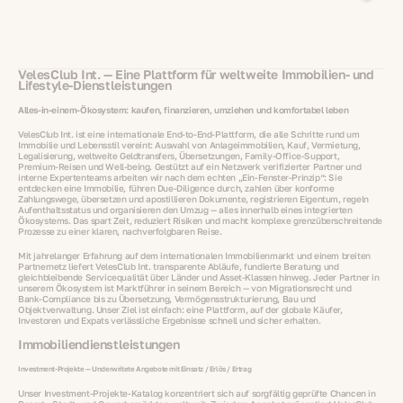
VelesClub Int. — Eine Plattform für weltweite Immobilien- und
Lifestyle‑Dienstleistungen
Alles‑in‑einem‑Ökosystem: kaufen, finanzieren, umziehen und komfortabel leben
VelesClub Int. ist eine internationale End‑to‑End‑Plattform, die alle Schritte rund um
Immobilie und Lebensstil vereint: Auswahl von Anlageimmobilien, Kauf, Vermietung,
Legalisierung, weltweite Geldtransfers, Übersetzungen, Family‑Office‑Support,
Premium‑Reisen und Well‑being. Gestützt auf ein Netzwerk verifizierter Partner und
interne Expertenteams arbeiten wir nach dem echten „Ein‑Fenster‑Prinzip“: Sie
entdecken eine Immobilie, führen Due‑Diligence durch, zahlen über konforme
Zahlungswege, übersetzen und apostillieren Dokumente, registrieren Eigentum, regeln
Aufenthaltsstatus und organisieren den Umzug — alles innerhalb eines integrierten
Ökosystems. Das spart Zeit, reduziert Risiken und macht komplexe grenzüberschreitende
Prozesse zu einer klaren, nachverfolgbaren Reise.
Mit jahrelanger Erfahrung auf dem internationalen Immobilienmarkt und einem breiten
Partnernetz liefert VelesClub Int. transparente Abläufe, fundierte Beratung und
gleichbleibende Servicequalität über Länder und Asset‑Klassen hinweg. Jeder Partner in
unserem Ökosystem ist Marktführer in seinem Bereich — von Migrationsrecht und
Bank‑Compliance bis zu Übersetzung, Vermögensstrukturierung, Bau und
Objektverwaltung. Unser Ziel ist einfach: eine Plattform, auf der globale Käufer,
Investoren und Expats verlässliche Ergebnisse schnell und sicher erhalten.
Immobiliendienstleistungen
Investment‑Projekte — Underwritete Angebote mit Einsatz / Erlös / Ertrag
Unser Investment‑Projekte‑Katalog konzentriert sich auf sorgfältig geprüfte Chancen in