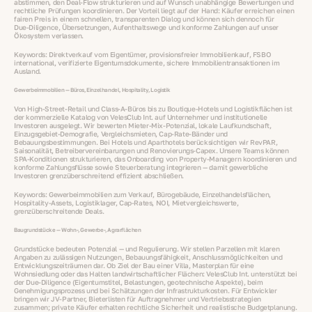
abstimmen, den Deal‑Flow strukturieren und auf Wunsch unabhängige Bewertungen und
rechtliche Prüfungen koordinieren. Der Vorteil liegt auf der Hand: Käufer erreichen einen
fairen Preis in einem schnellen, transparenten Dialog und können sich dennoch für
Due‑Diligence, Übersetzungen, Aufenthaltswege und konforme Zahlungen auf unser
Ökosystem verlassen.
Keywords: Direktverkauf vom Eigentümer, provisionsfreier Immobilienkauf, FSBO
international, verifizierte Eigentumsdokumente, sichere Immobilientransaktionen im
Ausland.
Gewerbeimmobilien — Büros, Einzelhandel, Hospitality, Logistik
Von High‑Street‑Retail und Class‑A‑Büros bis zu Boutique‑Hotels und Logistikflächen ist
der kommerzielle Katalog von VelesClub Int. auf Unternehmer und institutionelle
Investoren ausgelegt. Wir bewerten Mieter‑Mix‑Potenzial, lokale Laufkundschaft,
Einzugsgebiet‑Demografie, Vergleichsmieten, Cap‑Rate‑Bänder und
Bebauungsbestimmungen. Bei Hotels und Aparthotels berücksichtigen wir RevPAR,
Saisonalität, Betreibervereinbarungen und Renovierungs‑Capex. Unsere Teams können
SPA‑Konditionen strukturieren, das Onboarding von Property‑Managern koordinieren und
konforme Zahlungsflüsse sowie Steuerberatung integrieren — damit gewerbliche
Investoren grenzüberschreitend effizient abschließen.
Keywords: Gewerbeimmobilien zum Verkauf, Bürogebäude, Einzelhandelsflächen,
Hospitality‑Assets, Logistiklager, Cap‑Rates, NOI, Mietvergleichswerte,
grenzüberschreitende Deals.
Baugrundstücke — Wohn-, Gewerbe-, Agrarflächen
Grundstücke bedeuten Potenzial — und Regulierung. Wir stellen Parzellen mit klaren
Angaben zu zulässigen Nutzungen, Bebauungsfähigkeit, Anschlussmöglichkeiten und
Entwicklungszeiträumen dar. Ob Ziel der Bau einer Villa, Masterplan für eine
Wohnsiedlung oder das Halten landwirtschaftlicher Flächen: VelesClub Int. unterstützt bei
der Due‑Diligence (Eigentumstitel, Belastungen, geotechnische Aspekte), beim
Genehmigungsprozess und bei Schätzungen der Infrastrukturkosten. Für Entwickler
bringen wir JV‑Partner, Bieterlisten für Auftragnehmer und Vertriebsstrategien
zusammen; private Käufer erhalten rechtliche Sicherheit und realistische Budgetplanung.