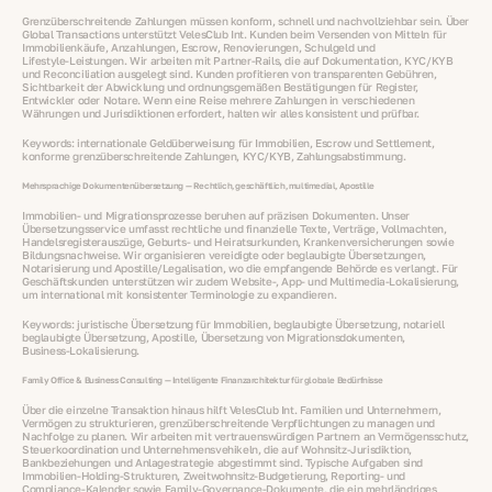
Grenzüberschreitende Zahlungen müssen konform, schnell und nachvollziehbar sein. Über
Global Transactions unterstützt VelesClub Int. Kunden beim Versenden von Mitteln für
Immobilienkäufe, Anzahlungen, Escrow, Renovierungen, Schulgeld und
Lifestyle‑Leistungen. Wir arbeiten mit Partner‑Rails, die auf Dokumentation, KYC/KYB
und Reconciliation ausgelegt sind. Kunden profitieren von transparenten Gebühren,
Sichtbarkeit der Abwicklung und ordnungsgemäßen Bestätigungen für Register,
Entwickler oder Notare. Wenn eine Reise mehrere Zahlungen in verschiedenen
Währungen und Jurisdiktionen erfordert, halten wir alles konsistent und prüfbar.
Keywords: internationale Geldüberweisung für Immobilien, Escrow und Settlement,
konforme grenzüberschreitende Zahlungen, KYC/KYB, Zahlungsabstimmung.
Mehrsprachige Dokumentenübersetzung — Rechtlich, geschäftlich, multimedial, Apostille
Immobilien‑ und Migrationsprozesse beruhen auf präzisen Dokumenten. Unser
Übersetzungsservice umfasst rechtliche und finanzielle Texte, Verträge, Vollmachten,
Handelsregisterauszüge, Geburts‑ und Heiratsurkunden, Krankenversicherungen sowie
Bildungsnachweise. Wir organisieren vereidigte oder beglaubigte Übersetzungen,
Notarisierung und Apostille/Legalisation, wo die empfangende Behörde es verlangt. Für
Geschäftskunden unterstützen wir zudem Website‑, App‑ und Multimedia‑Lokalisierung,
um international mit konsistenter Terminologie zu expandieren.
Keywords: juristische Übersetzung für Immobilien, beglaubigte Übersetzung, notariell
beglaubigte Übersetzung, Apostille, Übersetzung von Migrationsdokumenten,
Business‑Lokalisierung.
Family Office & Business Consulting — Intelligente Finanzarchitektur für globale Bedürfnisse
Über die einzelne Transaktion hinaus hilft VelesClub Int. Familien und Unternehmern,
Vermögen zu strukturieren, grenzüberschreitende Verpflichtungen zu managen und
Nachfolge zu planen. Wir arbeiten mit vertrauenswürdigen Partnern an Vermögensschutz,
Steuerkoordination und Unternehmensvehikeln, die auf Wohnsitz‑Jurisdiktion,
Bankbeziehungen und Anlagestrategie abgestimmt sind. Typische Aufgaben sind
Immobilien‑Holding‑Strukturen, Zweitwohnsitz‑Budgetierung, Reporting‑ und
Compliance‑Kalender sowie Family‑Governance‑Dokumente, die ein mehrländriges