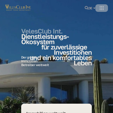
DE
VelesClub Int.
Dienstleistungs-
Ökosystem
für zuverlässige
Investitionen
und ein komfortables
Der größte
Immobilien
Leben
Betreiber weltweit