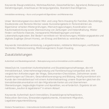
Keywords: Baugrundstücke, Wohnbauflächen, Gewerbeflächen, Agrarland, Bebauung und
Genehmigungen, Anschluss an Versorgungsnetze, Standort‑Due‑Diligence.
Immobilienvermietung — Kurz‑ und Langzeit mit Eigentümer‑ und Mieterservice
Unser Vermietungsservice deckt Mid‑ und Long‑Term‑Housing für Familien, Berufstätige,
Studierende und Remote‑Worker sowie Kurzzeitangebote in Ferienmärkten ab.
Eigentümer erhalten Mieterprüfungen, Mietvertragsvorlagen, Koordination von
Kautionsabwicklung sowie Überwachung von Zahlungen und Instandhaltung. Mieter
finden verifizierte Inserate, transparente Mietbedingungen und klare
Lebenshaltungskosten. Bei Bedarf vermitteln wir Versicherungen, Möblierungspakete und
digitale Zugänge (Smart Home), um Einzug und Betrieb zu vereinfachen.
Keywords: Immobilienvermietung, Langzeitmieten, möblierte Wohnungen, verifizierte
Vermieter, Mieterscreening, Mietmanagement, Expat‑Housing.
Zusatzleistungen
Aufenthalt und Staatsbürgerschaft — Statusplanung rund um Immobilien und Investitionen
VelesClub Int. koordiniert Aufenthaltstitel und Staatsbürgerschaftswege, die mit
Immobilienkauf, Unternehmensgründung und Familienumzug kompatibel sind. Wir
vergleichen Anforderungen der Wege, Dokumenten‑Checklisten, Zeitrahmen sowie
Auswirkungen auf Steuern, Gesundheitsversorgung und Bildung. Häufig kombiniert ein
Kunde den Immobilienkauf mit einem Aufenthaltsantrag; unsere Experten gleichen die
Immobiliendokumentation mit den Migrationskriterien ab und übernehmen
Übersetzungen, beglaubigte Kopien und Apostillen, wo erforderlich. Ergebnis ist ein
nahtloses „kaufen & legalisieren“ in einem Ablauf.
Keywords: Aufenthalt durch Immobilien, Staatsbürgerschaftsoptionen,
Relocation‑Services, Einwanderungsdokumente, Investment‑Migration,
Legalisierungsunterstützung.
Globale Transaktionen — Internationale Geldtransfers für Immobilie und Lifestyle