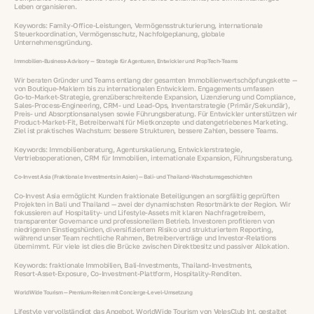
Leben organisieren.
Keywords: Family‑Office‑Leistungen, Vermögensstrukturierung, internationale
Steuerkoordination, Vermögensschutz, Nachfolgeplanung, globale
Unternehmensgründung.
Immobilien‑Business‑Advisory — Strategie für Agenturen, Entwickler und PropTech‑Teams
Wir beraten Gründer und Teams entlang der gesamten Immobilienwertschöpfungskette —
von Boutique‑Maklern bis zu internationalen Entwicklern. Engagements umfassen
Go‑to‑Market‑Strategie, grenzüberschreitende Expansion, Lizenzierung und Compliance,
Sales‑Process‑Engineering, CRM‑ und Lead‑Ops, Inventarstrategie (Primär/Sekundär),
Preis‑ und Absorptionsanalysen sowie Führungsberatung. Für Entwickler unterstützen wir
Product‑Market‑Fit, Betreiberwahl für Mietkonzepte und datengetriebenes Marketing.
Ziel ist praktisches Wachstum: bessere Strukturen, bessere Zahlen, bessere Teams.
Keywords: Immobilienberatung, Agenturskalierung, Entwicklerstrategie,
Vertriebsoperationen, CRM für Immobilien, internationale Expansion, Führungsberatung.
Co‑Invest Asia (Fraktionale Investments in Asien) — Bali‑ und Thailand‑Wachstumsgeschichten
Co‑Invest Asia ermöglicht Kunden fraktionale Beteiligungen an sorgfältig geprüften
Projekten in Bali und Thailand — zwei der dynamischsten Resortmärkte der Region. Wir
fokussieren auf Hospitality‑ und Lifestyle‑Assets mit klaren Nachfragetreibern,
transparenter Governance und professionellem Betrieb. Investoren profitieren von
niedrigeren Einstiegshürden, diversifiziertem Risiko und strukturiertem Reporting,
während unser Team rechtliche Rahmen, Betreiberverträge und Investor‑Relations
übernimmt. Für viele ist dies die Brücke zwischen Direktbesitz und passiver Allokation.
Keywords: fraktionale Immobilien, Bali‑Investments, Thailand‑Investments,
Resort‑Asset‑Exposure, Co‑Investment‑Plattform, Hospitality‑Renditen.
WorldWide Tourism — Premium‑Reisen mit Concierge‑Level‑Umsetzung
Lifestyle vervollständigt das Angebot. WorldWide Tourism von VelesClub Int. gestaltet