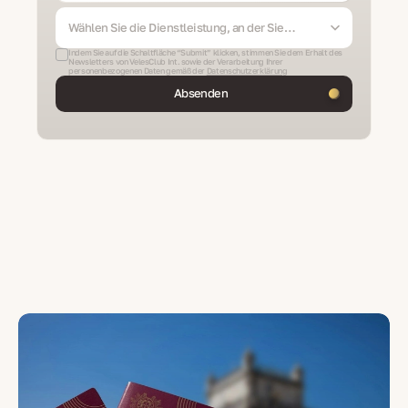
Wählen Sie die Dienstleistung, an der Sie
interessiert sind
Indem Sie auf die Schaltfläche “Submit” klicken, stimmen Sie dem Erhalt des
Newsletters von VelesClub Int. sowie der Verarbeitung Ihrer
personenbezogenen Daten gemäß der
Datenschutzerklärung
Absenden