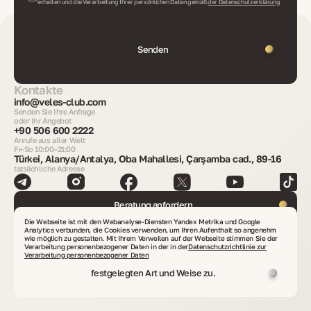
erhalten und die Verarbeitung Ihrer persönlichen Daten gemäß
der Datenschutzerklärung
Senden
Kontakte
info@veles-club.com
Senden Sie Ihre Anfrage
oder Ihr Angebot
+90 506 600 2222
Anrufe aus aller Welt
Fr–So 10:00–21:00
Türkei, Alanya/Antalya, Oba Mahallesi, Çarşamba cad., 89-16
tatsächliche Adresse
Beratung anfordern
Die Webseite ist mit den Webanalyse-Diensten Yandex Metrika und Google
Analytics verbunden, die Cookies verwenden, um Ihren Aufenthalt so angenehm
Immobilien finden
wie möglich zu gestalten. Mit Ihrem Verweilen auf der Webseite stimmen Sie der
Verarbeitung personenbezogener Daten in der in der
Datenschutzrichtlinie zur
Verarbeitung personenbezogener Daten
festgelegten Art und Weise zu.
Länder, in denen VelesClub Int. tätig ist