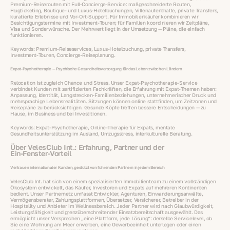
Premium‑Reiserouten mit Full‑Concierge‑Service: maßgeschneiderte Routen,
Flugticketing, Boutique‑ und Luxus‑Hotelbuchungen, Villenaufenthalte, private Transfers,
kuratierte Erlebnisse und Vor‑Ort‑Support. Für Immobilienkäufer kombinieren wir
Besichtigungstermine mit Investment‑Touren; für Familien koordinieren wir Zeitpläne,
Visa und Sonderwünsche. Der Mehrwert liegt in der Umsetzung — Pläne, die einfach
funktionieren.
Keywords: Premium‑Reiseservices, Luxus‑Hotelbuchung, private Transfers,
Investment‑Touren, Concierge‑Reiseplanung.
Expat‑Psychotherapie — Psychische Gesundheitsversorgung für das Leben zwischen Ländern
Relocation ist zugleich Chance und Stress. Unser Expat‑Psychotherapie‑Service
verbindet Kunden mit zertifizierten Fachkräften, die Erfahrung mit Expat‑Themen haben:
Anpassung, Identität, Langstrecken‑Familienbeziehungen, unternehmerischer Druck und
mehrsprachige Lebensrealitäten. Sitzungen können online stattfinden, um Zeitzonen und
Reisepläne zu berücksichtigen. Gesunde Köpfe treffen bessere Entscheidungen — zu
Hause, im Business und bei Investitionen.
Keywords: Expat‑Psychotherapie, Online‑Therapie für Expats, mentale
Gesundheitsunterstützung im Ausland, Umzugsstress, interkulturelle Beratung.
Über VelesClub Int.: Erfahrung, Partner und der
Ein‑Fenster‑Vorteil
Vertrauen internationaler Kunden, gestützt von führenden Partnern in jedem Bereich
VelesClub Int. hat sich von einem spezialisierten Immobilienteam zu einem vollständigen
Ökosystem entwickelt, das Käufer, Investoren und Expats auf mehreren Kontinenten
bedient. Unser Partnernetz umfasst Entwickler, Agenturen, Einwanderungsanwälte,
Vermögensberater, Zahlungsplattformen, Übersetzer, Versicherer, Betreiber in der
Hospitality und Anbieter im Wellnessbereich. Jeder Partner wird nach Glaubwürdigkeit,
Leistungsfähigkeit und grenzüberschreitender Einsatzbereitschaft ausgewählt. Das
ermöglicht unser Versprechen „eine Plattform, jede Lösung“: derselbe Servicelevel, ob
Sie eine Wohnung am Meer erwerben, eine Gewerbeeinheit unterlegen oder einen