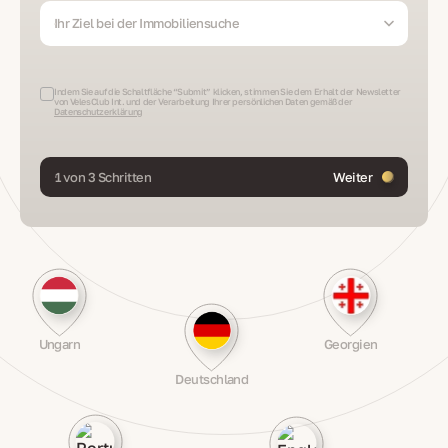
Ihr Ziel bei der Immobiliensuche
Indem Sie auf die Schaltfläche “Submit” klicken, stimmen Sie dem Erhalt der Newsletter
von VelesClub Int. und der Verarbeitung Ihrer persönlichen Daten gemäß der
Datenschutzerklärung
1 von 3 Schritten
Weiter
Ungarn
Georgien
Deutschland